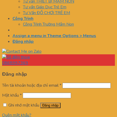
Tư vấn THIẾT BỊ MẦM NON
Tư vấn Giáo Dục Trẻ Em
Tư Vấn ĐỒ CHƠI TRẺ EM
Công Trình
Công Trình Trường Mầm Non
Assign a menu in Theme Options > Menus
Đăng nhập
0868997369
Đăng nhập
Tên tài khoản hoặc địa chỉ email
*
Mật khẩu
*
Ghi nhớ mật khẩu
Đăng nhập
Quên mật khẩu?