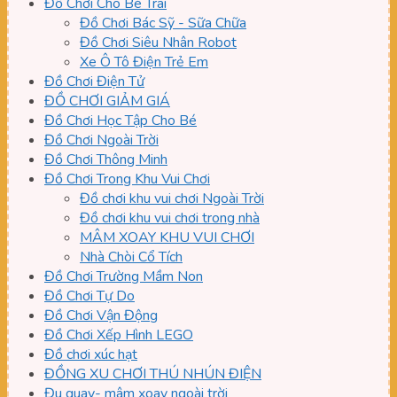
Đồ Chơi Cho Bé Trai
Đồ Chơi Bác Sỹ - Sữa Chữa
Đồ Chơi Siêu Nhân Robot
Xe Ô Tô Điện Trẻ Em
Đồ Chơi Điện Tử
ĐỒ CHƠI GIẢM GIÁ
Đồ Chơi Học Tập Cho Bé
Đồ Chơi Ngoài Trời
Đồ Chơi Thông Minh
Đồ Chơi Trong Khu Vui Chơi
Đồ chơi khu vui chơi Ngoài Trời
Đồ chơi khu vui chơi trong nhà
MÂM XOAY KHU VUI CHƠI
Nhà Chòi Cổ Tích
Đồ Chơi Trường Mầm Non
Đồ Chơi Tự Do
Đồ Chơi Vận Động
Đồ Chơi Xếp Hình LEGO
Đồ chơi xúc hạt
ĐỒNG XU CHƠI THÚ NHÚN ĐIỆN
Đu quay- mâm xoay ngoài trời