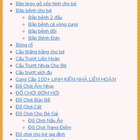
Bàn lego gỗ xếp hình cho bé
Bập bênh cho bé
Bập bênh 2 đầu
Bập bênh cá vòng cung
Bập bênh đôi
Bập Bênh Đơn
Bóng rổ
Cầu thăng bằng cho bé
Cầu Trượt Liên Hoàn
Cầu Trượt Nhựa Cho Bé
Cầu trượt xích đu
Cung Cấp 100+ LINH KIỆN NHÀ LIÊN HOÀN
Đồ Chơi Âm Nhạc
ĐỒ CHƠI BƠM HƠI
Đồ Chơi Búp Bê
Đồ Chơi Cát
Đồ Chơi Cho Bé Gái
Đồ Chơi Nấu Ăn
Đồ Chơi Trang Điểm
Đồ chơi cho bé gia đình