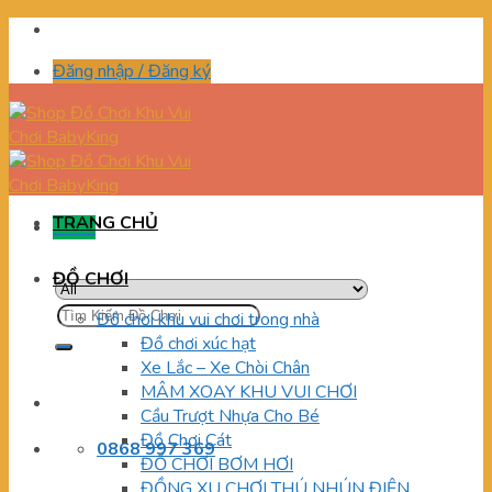
Skip
to
Đăng nhập / Đăng ký
content
TRANG CHỦ
Menu
ĐỒ CHƠI
Tìm
Đồ chơi khu vui chơi trong nhà
kiếm:
Đồ chơi xúc hạt
Xe Lắc – Xe Chòi Chân
MÂM XOAY KHU VUI CHƠI
Cầu Trượt Nhựa Cho Bé
Đồ Chơi Cát
0868 997 369
ĐỒ CHƠI BƠM HƠI
ĐỒNG XU CHƠI THÚ NHÚN ĐIỆN