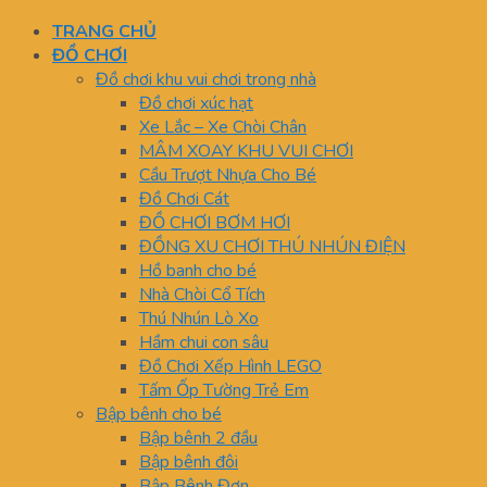
TRANG CHỦ
ĐỒ CHƠI
Đồ chơi khu vui chơi trong nhà
Đồ chơi xúc hạt
Xe Lắc – Xe Chòi Chân
MÂM XOAY KHU VUI CHƠI
Cầu Trượt Nhựa Cho Bé
Đồ Chơi Cát
ĐỒ CHƠI BƠM HƠI
ĐỒNG XU CHƠI THÚ NHÚN ĐIỆN
Hồ banh cho bé
Nhà Chòi Cổ Tích
Thú Nhún Lò Xo
Hầm chui con sâu
Đồ Chơi Xếp Hình LEGO
Tấm Ốp Tường Trẻ Em
Bập bênh cho bé
Bập bênh 2 đầu
Bập bênh đôi
Bập Bênh Đơn