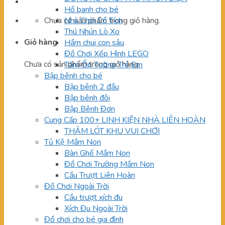
Hồ banh cho bé
Chưa có sản phẩm trong giỏ hàng.
Nhà Chòi Cổ Tích
Thú Nhún Lò Xo
Giỏ hàng
Hầm chui con sâu
Đồ Chơi Xếp Hình LEGO
Chưa có sản phẩm trong giỏ hàng.
Tấm Ốp Tường Trẻ Em
Bập bênh cho bé
Bập bênh 2 đầu
Bập bênh đôi
Bập Bênh Đơn
Cung Cấp 100+ LINH KIỆN NHÀ LIÊN HOÀN
THẢM LÓT KHU VUI CHƠI
Tủ Kệ Mầm Non
Bàn Ghế Mầm Non
Đồ Chơi Trường Mầm Non
Cầu Trượt Liên Hoàn
Đồ Chơi Ngoài Trời
Cầu trượt xích đu
Xích Đu Ngoài Trời
Đồ chơi cho bé gia đình