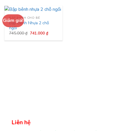
BẬP BÊNH CHO BÉ
Giảm giá!
Bập Bênh Nhựa 2 chỗ
ngồi
Giá
Giá
745.000
₫
741.000
₫
gốc
hiện
là:
tại
745.000 ₫.
là:
741.000 ₫.
Liên hệ