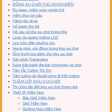
ĐỒNG XU CHƠI THÚ NHÚN ĐIỆN
Đu quay- mâm xoay ngoài trời
Hầm chui con sâu
Hàng rào nhựa
Hồ banh cho bé
Hồ câu cá khu vui chơi trong nhà
Lego dạ quang tường LED
Leo trèo đập chuông reo
Ngựa nhún vận động trong khu vui chơi
Ống trượt loa dành cho khu vui chơi
Sàn nhún Trampoline
Súng bắn banh đại bác trong khu vui chơi
Tấm Ốp Tường Trẻ Em
Tấm tường ảo thuật bóng đi trên tường
THẢM LÓT KHU VUI CHƠI
Thi công lắp đặt khu vui chơi trong nhà
Thiết Bị Mầm Non
Bàn Ghế Mầm Non
Ghế Mầm Non
Giường Ngủ Mầm Non