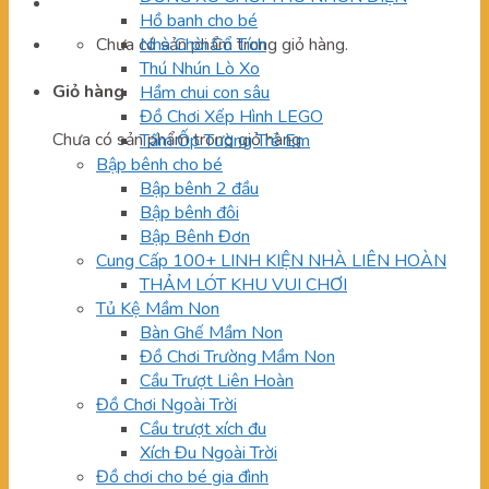
Hồ banh cho bé
Chưa có sản phẩm trong giỏ hàng.
Nhà Chòi Cổ Tích
Thú Nhún Lò Xo
Giỏ hàng
Hầm chui con sâu
Đồ Chơi Xếp Hình LEGO
Chưa có sản phẩm trong giỏ hàng.
Tấm Ốp Tường Trẻ Em
Bập bênh cho bé
Bập bênh 2 đầu
Bập bênh đôi
Bập Bênh Đơn
Cung Cấp 100+ LINH KIỆN NHÀ LIÊN HOÀN
THẢM LÓT KHU VUI CHƠI
Tủ Kệ Mầm Non
Bàn Ghế Mầm Non
Đồ Chơi Trường Mầm Non
Cầu Trượt Liên Hoàn
Đồ Chơi Ngoài Trời
Cầu trượt xích đu
Xích Đu Ngoài Trời
Đồ chơi cho bé gia đình