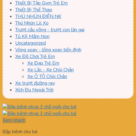
Thiết Bị Tập Gym Trẻ Em
Thiết Bị Thể Thao
THÚ NHÚN ĐIỆN NK
Thú Nhún Lò Xo
Trượt cầu vồng - trượt con lăn gai
Tủ Kệ Mầm Non
Uncategorized
Vòng xoay - lồng xoay tiền định
Xe Đồ Chơi Trẻ Em
Xe Đạp Trẻ Em
Xe Lắc - Xe Chòi Chân
Xe Ô TÔ Chòi Chân
Xe trượt đường ray
Xích Đu Ngoài Trời
Xem nhanh
Bập bênh cho bé