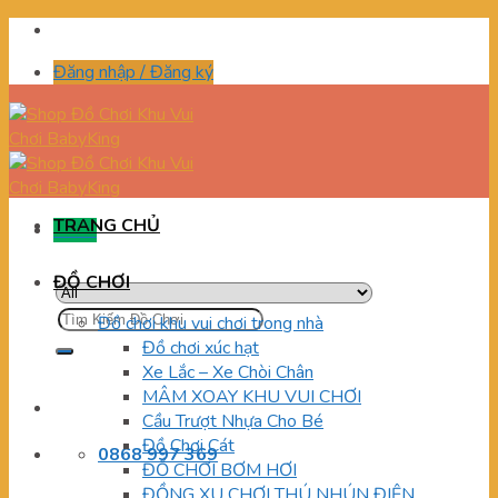
Skip
to
Đăng nhập / Đăng ký
content
TRANG CHỦ
Menu
ĐỒ CHƠI
Tìm
Đồ chơi khu vui chơi trong nhà
kiếm:
Đồ chơi xúc hạt
Xe Lắc – Xe Chòi Chân
MÂM XOAY KHU VUI CHƠI
Cầu Trượt Nhựa Cho Bé
Đồ Chơi Cát
0868 997 369
ĐỒ CHƠI BƠM HƠI
ĐỒNG XU CHƠI THÚ NHÚN ĐIỆN