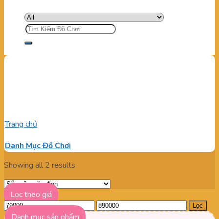
Tìm
kiếm:
Cung cấp đồ chơi cho bé gia
đình
Trang chủ
/
Sản phẩm được gắn thẻ “Cung cấp đồ chơi cho bé
gia đình”
Danh Mục Đồ Chơi
Showing all 2 results
Lọc theo giá
Giá
Giá
Lọc
tối
tối
Danh mục sản phẩm