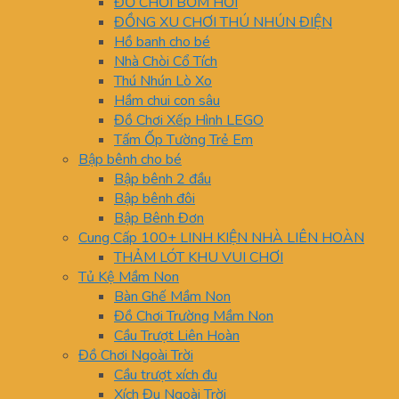
ĐỒ CHƠI BƠM HƠI
ĐỒNG XU CHƠI THÚ NHÚN ĐIỆN
Hồ banh cho bé
Nhà Chòi Cổ Tích
Thú Nhún Lò Xo
Hầm chui con sâu
Đồ Chơi Xếp Hình LEGO
Tấm Ốp Tường Trẻ Em
Bập bênh cho bé
Bập bênh 2 đầu
Bập bênh đôi
Bập Bênh Đơn
Cung Cấp 100+ LINH KIỆN NHÀ LIÊN HOÀN
THẢM LÓT KHU VUI CHƠI
Tủ Kệ Mầm Non
Bàn Ghế Mầm Non
Đồ Chơi Trường Mầm Non
Cầu Trượt Liên Hoàn
Đồ Chơi Ngoài Trời
Cầu trượt xích đu
Xích Đu Ngoài Trời