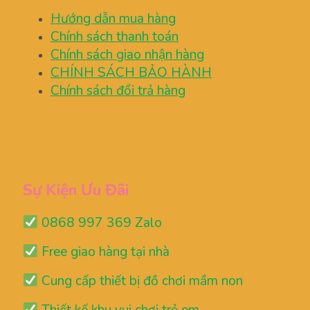
Hướng dẫn mua hàng
Chính sách thanh toán
Chính sách giao nhận hàng
CHÍNH SÁCH BẢO HÀNH
Chính sách đổi trả hàng
Sự Kiện Ưu Đãi
0868 997 369 Zalo
Free giao hàng tại nhà
Cung cấp thiết bị đồ chơi mầm non