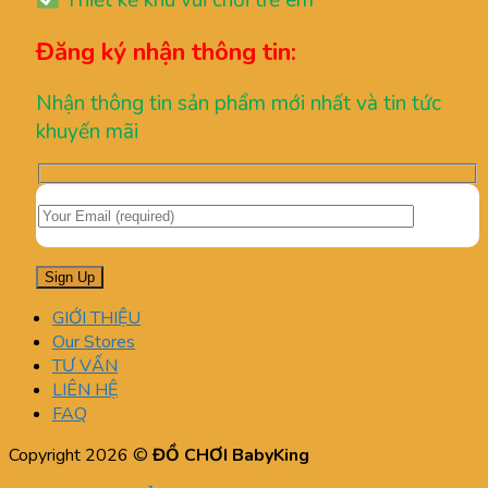
Thiết kế khu vui chơi trẻ em
Đăng ký nhận thông tin:
Nhận thông tin sản phẩm mới nhất và tin tức
khuyến mãi
GIỚI THIỆU
Our Stores
TƯ VẤN
LIÊN HỆ
FAQ
Copyright 2026 ©
ĐỒ CHƠI BabyKing