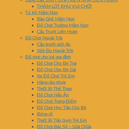
Cung Cấp 100+ LINH KIỆN NHÀ LIÊN HOÀN
THẢM LÓT KHU VUI CHƠI
Tủ Kệ Mầm Non
Bàn Ghế Mầm Non
Đồ Chơi Trường Mầm Non
Cầu Trượt Liên Hoàn
Đồ Chơi Ngoài Trời
Cầu trượt xích đu
Xích Đu Ngoài Trời
Đồ chơi cho bé gia đình
Đồ Chơi Cho Bé Trai
Đồ Chơi Cho Bé Gái
Xe Đồ Chơi Trẻ Em
Hàng rào nhựa
Thiết Bị Thể Thao
Đồ Chơi Nấu Ăn
Đồ Chơi Trang Điểm
Đồ Chơi Học Tập Cho Bé
Bóng rổ
Thiết Bị Tập Gym Trẻ Em
Đồ Chơi Bác Sỹ – Sữa Chữa