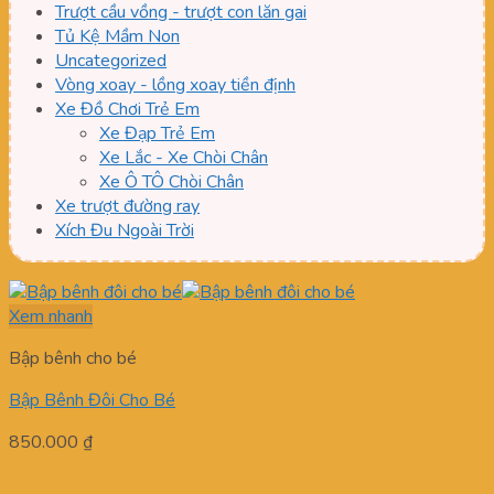
Trượt cầu vồng - trượt con lăn gai
Tủ Kệ Mầm Non
Uncategorized
Vòng xoay - lồng xoay tiền định
Xe Đồ Chơi Trẻ Em
Xe Đạp Trẻ Em
Xe Lắc - Xe Chòi Chân
Xe Ô TÔ Chòi Chân
Xe trượt đường ray
Xích Đu Ngoài Trời
Xem nhanh
Bập bênh cho bé
Bập Bênh Đôi Cho Bé
850.000
₫