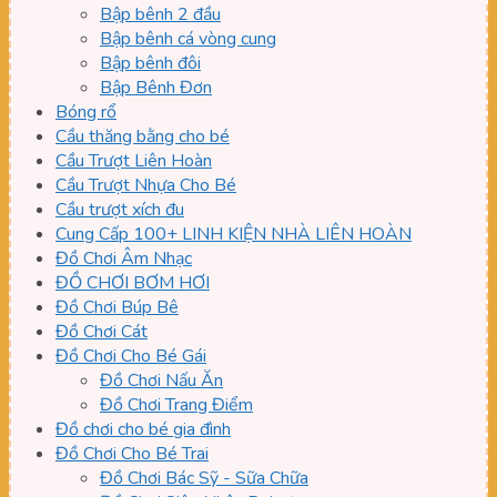
Bập bênh 2 đầu
Bập bênh cá vòng cung
Bập bênh đôi
Bập Bênh Đơn
Bóng rổ
Cầu thăng bằng cho bé
Cầu Trượt Liên Hoàn
Cầu Trượt Nhựa Cho Bé
Cầu trượt xích đu
Cung Cấp 100+ LINH KIỆN NHÀ LIÊN HOÀN
Đồ Chơi Âm Nhạc
ĐỒ CHƠI BƠM HƠI
Đồ Chơi Búp Bê
Đồ Chơi Cát
Đồ Chơi Cho Bé Gái
Đồ Chơi Nấu Ăn
Đồ Chơi Trang Điểm
Đồ chơi cho bé gia đình
Đồ Chơi Cho Bé Trai
Đồ Chơi Bác Sỹ - Sữa Chữa