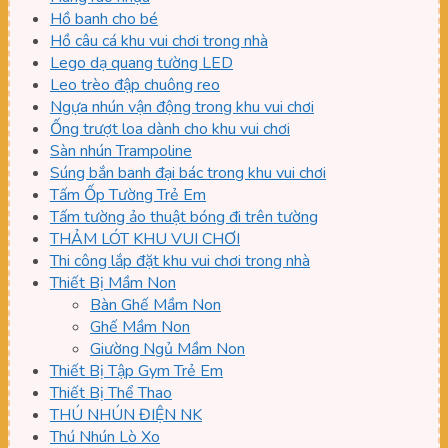
Hồ banh cho bé
Hồ câu cá khu vui chơi trong nhà
Lego dạ quang tường LED
Leo trèo đập chuông reo
Ngựa nhún vận động trong khu vui chơi
Ống trượt loa dành cho khu vui chơi
Sàn nhún Trampoline
Súng bắn banh đại bác trong khu vui chơi
Tấm Ốp Tường Trẻ Em
Tấm tường ảo thuật bóng đi trên tường
THẢM LÓT KHU VUI CHƠI
Thi công lắp đặt khu vui chơi trong nhà
Thiết Bị Mầm Non
Bàn Ghế Mầm Non
Ghế Mầm Non
Giường Ngủ Mầm Non
Thiết Bị Tập Gym Trẻ Em
Thiết Bị Thể Thao
THÚ NHÚN ĐIỆN NK
Thú Nhún Lò Xo