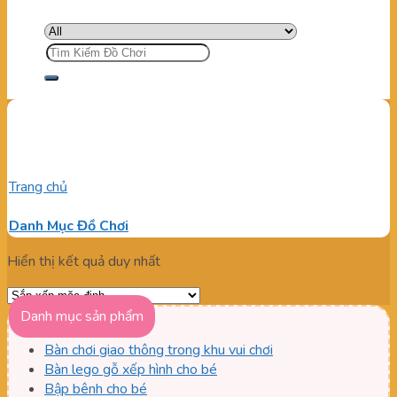
Tìm
kiếm:
Cung cấp đồ chơi cho trẻ em
Trang chủ
/
Sản phẩm được gắn thẻ “Cung cấp đồ chơi cho trẻ
em”
Danh Mục Đồ Chơi
Hiển thị kết quả duy nhất
Danh mục sản phẩm
Bàn chơi giao thông trong khu vui chơi
Bàn lego gỗ xếp hình cho bé
Bập bênh cho bé