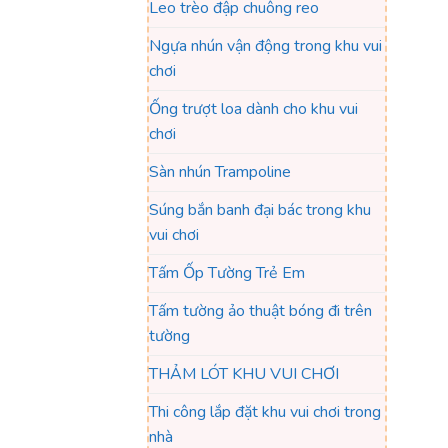
Leo trèo đập chuông reo
Ngựa nhún vận động trong khu vui
chơi
Ống trượt loa dành cho khu vui
chơi
Sàn nhún Trampoline
Súng bắn banh đại bác trong khu
vui chơi
Tấm Ốp Tường Trẻ Em
Tấm tường ảo thuật bóng đi trên
tường
THẢM LÓT KHU VUI CHƠI
Thi công lắp đặt khu vui chơi trong
nhà