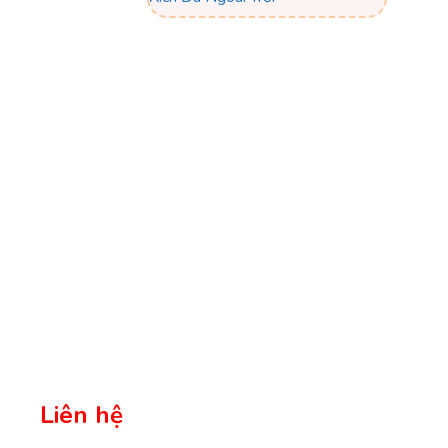
Liên hệ