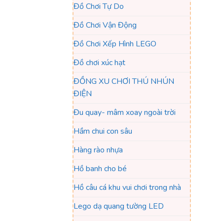
Đồ Chơi Tự Do
Đồ Chơi Vận Động
Đồ Chơi Xếp Hình LEGO
Đồ chơi xúc hạt
ĐỒNG XU CHƠI THÚ NHÚN
ĐIỆN
Đu quay- mâm xoay ngoài trời
Hầm chui con sâu
Hàng rào nhựa
Hồ banh cho bé
Hồ câu cá khu vui chơi trong nhà
Lego dạ quang tường LED