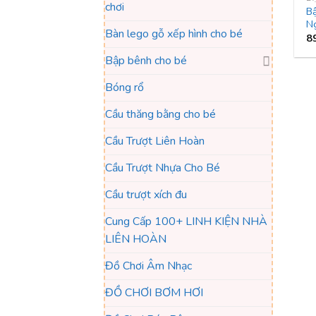
chơi
B
N
Bàn lego gỗ xếp hình cho bé
8
Bập bênh cho bé
Bóng rổ
Cầu thăng bằng cho bé
Cầu Trượt Liên Hoàn
Cầu Trượt Nhựa Cho Bé
Cầu trượt xích đu
Cung Cấp 100+ LINH KIỆN NHÀ
LIÊN HOÀN
Đồ Chơi Âm Nhạc
ĐỒ CHƠI BƠM HƠI