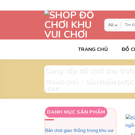
Skip
to
content
Tìm
kiếm:
TRANG CHỦ
ĐỒ C
Cung cấp đồ chơi cho tr
TRANG CHỦ
/
SẢN PHẨM ĐƯỢC 
NON”
DANH MỤC SẢN PHẨM
Bàn chơi giao thông trong khu vui
B