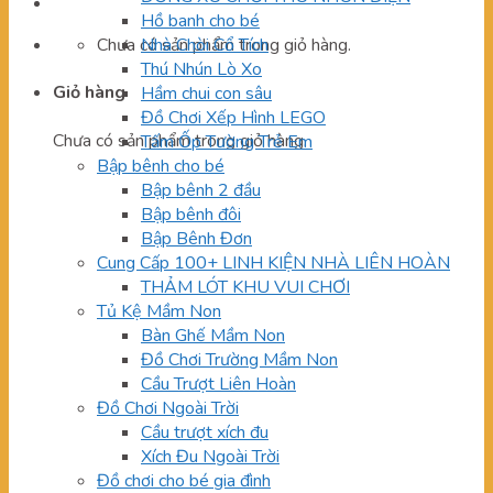
Hồ banh cho bé
Chưa có sản phẩm trong giỏ hàng.
Nhà Chòi Cổ Tích
Thú Nhún Lò Xo
Giỏ hàng
Hầm chui con sâu
Đồ Chơi Xếp Hình LEGO
Chưa có sản phẩm trong giỏ hàng.
Tấm Ốp Tường Trẻ Em
Bập bênh cho bé
Bập bênh 2 đầu
Bập bênh đôi
Bập Bênh Đơn
Cung Cấp 100+ LINH KIỆN NHÀ LIÊN HOÀN
THẢM LÓT KHU VUI CHƠI
Tủ Kệ Mầm Non
Bàn Ghế Mầm Non
Đồ Chơi Trường Mầm Non
Cầu Trượt Liên Hoàn
Đồ Chơi Ngoài Trời
Cầu trượt xích đu
Xích Đu Ngoài Trời
Đồ chơi cho bé gia đình