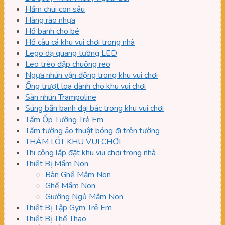
Hầm chui con sâu
Hàng rào nhựa
Hồ banh cho bé
Hồ câu cá khu vui chơi trong nhà
Lego dạ quang tường LED
Leo trèo đập chuông reo
Ngựa nhún vận động trong khu vui chơi
Ống trượt loa dành cho khu vui chơi
Sàn nhún Trampoline
Súng bắn banh đại bác trong khu vui chơi
Tấm Ốp Tường Trẻ Em
Tấm tường ảo thuật bóng đi trên tường
THẢM LÓT KHU VUI CHƠI
Thi công lắp đặt khu vui chơi trong nhà
Thiết Bị Mầm Non
Bàn Ghế Mầm Non
Ghế Mầm Non
Giường Ngủ Mầm Non
Thiết Bị Tập Gym Trẻ Em
Thiết Bị Thể Thao