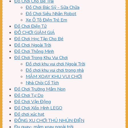
Đồ Chơi Cho Bé Trai
Đồ Chơi Bác Sỹ - Sữa Chữa
Đồ Chơi Siêu Nhân Robot
Xe Ô Tô Điện Trẻ Em
Đồ Chơi Điện Tử
ĐỒ CHƠI GIẢM GIÁ
Đồ Chơi Học Tập Cho Bé
Đồ Chơi Ngoài Trời
Đồ Chơi Thông Minh
Đồ Chơi Trong Khu Vui Chơi
Đồ chơi khu vui chơi Ngoài Trời
Đồ chơi khu vui chơi trong nhà
MÂM XOAY KHU VUI CHƠI
Nhà Chòi Cổ Tích
Đồ Chơi Trường Mầm Non
Đồ Chơi Tự Do
Đồ Chơi Vận Động
Đồ Chơi Xếp Hình LEGO
Đồ chơi xúc hạt
ĐỒNG XU CHƠI THÚ NHÚN ĐIỆN
Đu quay- mâm xoay ngoài trời