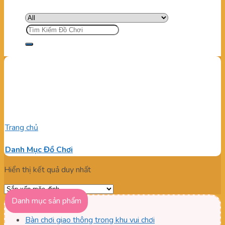
Tìm
kiếm:
Cung cấp nhà bóng mini cho
bé
Trang chủ
/
Sản phẩm được gắn thẻ “Cung cấp nhà bóng mini
cho bé”
Danh Mục Đồ Chơi
Hiển thị kết quả duy nhất
Danh mục sản phẩm
Bàn chơi giao thông trong khu vui chơi