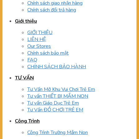
Chính sách giao nhận hàng
Chính sách đổi trả hàng
Giới thiệu
GIỚI THIỆU
LIÊN HỆ
Our Stores
Chính sách bảo mật
FAQ
CHÍNH SÁCH BẢO HÀNH
TƯ VẤN
Tư Vấn Mở Khu Vui Chơi Trẻ Em
Tư vấn THIẾT BỊ MẦM NON
Tư vấn Giáo Dục Trẻ Em
Tư Vấn ĐỒ CHƠI TRẺ EM
Công Trình
Công Trình Trường Mầm Non