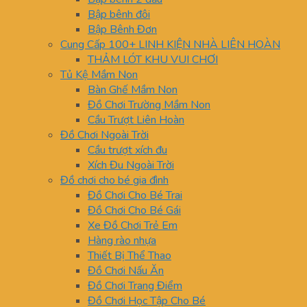
Bập bênh đôi
Bập Bênh Đơn
Cung Cấp 100+ LINH KIỆN NHÀ LIÊN HOÀN
THẢM LÓT KHU VUI CHƠI
Tủ Kệ Mầm Non
Bàn Ghế Mầm Non
Đồ Chơi Trường Mầm Non
Cầu Trượt Liên Hoàn
Đồ Chơi Ngoài Trời
Cầu trượt xích đu
Xích Đu Ngoài Trời
Đồ chơi cho bé gia đình
Đồ Chơi Cho Bé Trai
Đồ Chơi Cho Bé Gái
Xe Đồ Chơi Trẻ Em
Hàng rào nhựa
Thiết Bị Thể Thao
Đồ Chơi Nấu Ăn
Đồ Chơi Trang Điểm
Đồ Chơi Học Tập Cho Bé