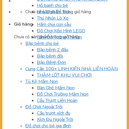
Hồ banh cho bé
Chưa có sản phẩm trong giỏ hàng.
Nhà Chòi Cổ Tích
Thú Nhún Lò Xo
Giỏ hàng
Hầm chui con sâu
Đồ Chơi Xếp Hình LEGO
Chưa có sản phẩm trong giỏ hàng.
Tấm Ốp Tường Trẻ Em
Bập bênh cho bé
Bập bênh 2 đầu
Bập bênh đôi
Bập Bênh Đơn
Cung Cấp 100+ LINH KIỆN NHÀ LIÊN HOÀN
THẢM LÓT KHU VUI CHƠI
Tủ Kệ Mầm Non
Bàn Ghế Mầm Non
Đồ Chơi Trường Mầm Non
Cầu Trượt Liên Hoàn
Đồ Chơi Ngoài Trời
Cầu trượt xích đu
Xích Đu Ngoài Trời
Đồ chơi cho bé gia đình