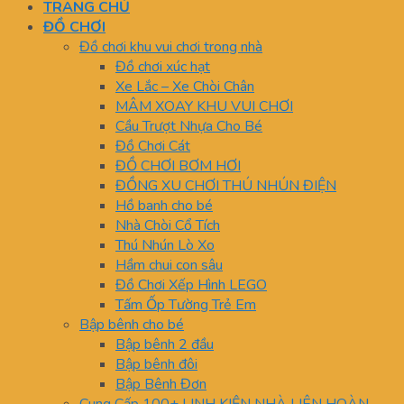
TRANG CHỦ
ĐỒ CHƠI
Đồ chơi khu vui chơi trong nhà
Đồ chơi xúc hạt
Xe Lắc – Xe Chòi Chân
MÂM XOAY KHU VUI CHƠI
Cầu Trượt Nhựa Cho Bé
Đồ Chơi Cát
ĐỒ CHƠI BƠM HƠI
ĐỒNG XU CHƠI THÚ NHÚN ĐIỆN
Hồ banh cho bé
Nhà Chòi Cổ Tích
Thú Nhún Lò Xo
Hầm chui con sâu
Đồ Chơi Xếp Hình LEGO
Tấm Ốp Tường Trẻ Em
Bập bênh cho bé
Bập bênh 2 đầu
Bập bênh đôi
Bập Bênh Đơn