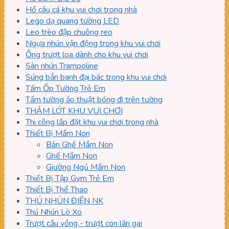
Hồ câu cá khu vui chơi trong nhà
Lego dạ quang tường LED
Leo trèo đập chuông reo
Ngựa nhún vận động trong khu vui chơi
Ống trượt loa dành cho khu vui chơi
Sàn nhún Trampoline
Súng bắn banh đại bác trong khu vui chơi
Tấm Ốp Tường Trẻ Em
Tấm tường ảo thuật bóng đi trên tường
THẢM LÓT KHU VUI CHƠI
Thi công lắp đặt khu vui chơi trong nhà
Thiết Bị Mầm Non
Bàn Ghế Mầm Non
Ghế Mầm Non
Giường Ngủ Mầm Non
Thiết Bị Tập Gym Trẻ Em
Thiết Bị Thể Thao
THÚ NHÚN ĐIỆN NK
Thú Nhún Lò Xo
Trượt cầu vồng - trượt con lăn gai