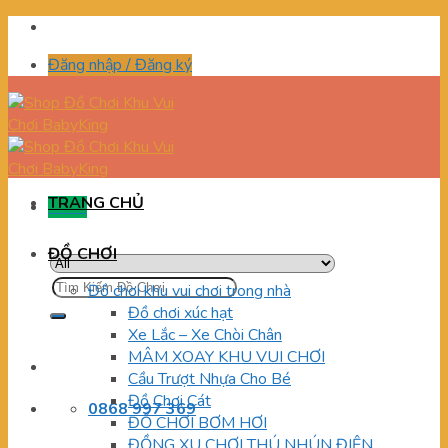
Skip
to
Đăng nhập / Đăng ký
content
TRANG CHỦ
Menu
ĐỒ CHƠI
Tìm
Đồ chơi khu vui chơi trong nhà
kiếm:
Đồ chơi xúc hạt
Xe Lắc – Xe Chòi Chân
MÂM XOAY KHU VUI CHƠI
Cầu Trượt Nhựa Cho Bé
Đồ Chơi Cát
0868 997 369
ĐỒ CHƠI BƠM HƠI
ĐỒNG XU CHƠI THÚ NHÚN ĐIỆN