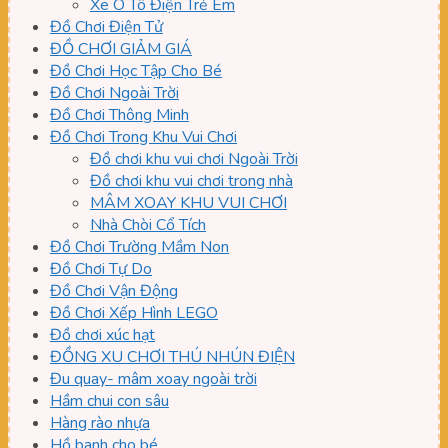
Xe Ô Tô Điện Trẻ Em
Đồ Chơi Điện Tử
ĐỒ CHƠI GIẢM GIÁ
Đồ Chơi Học Tập Cho Bé
Đồ Chơi Ngoài Trời
Đồ Chơi Thông Minh
Đồ Chơi Trong Khu Vui Chơi
Đồ chơi khu vui chơi Ngoài Trời
Đồ chơi khu vui chơi trong nhà
MÂM XOAY KHU VUI CHƠI
Nhà Chòi Cổ Tích
Đồ Chơi Trường Mầm Non
Đồ Chơi Tự Do
Đồ Chơi Vận Động
Đồ Chơi Xếp Hình LEGO
Đồ chơi xúc hạt
ĐỒNG XU CHƠI THÚ NHÚN ĐIỆN
Đu quay- mâm xoay ngoài trời
Hầm chui con sâu
Hàng rào nhựa
Hồ banh cho bé