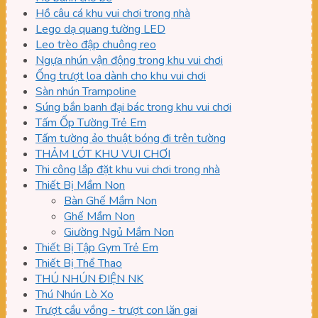
Hồ câu cá khu vui chơi trong nhà
Lego dạ quang tường LED
Leo trèo đập chuông reo
Ngựa nhún vận động trong khu vui chơi
Ống trượt loa dành cho khu vui chơi
Sàn nhún Trampoline
Súng bắn banh đại bác trong khu vui chơi
Tấm Ốp Tường Trẻ Em
Tấm tường ảo thuật bóng đi trên tường
THẢM LÓT KHU VUI CHƠI
Thi công lắp đặt khu vui chơi trong nhà
Thiết Bị Mầm Non
Bàn Ghế Mầm Non
Ghế Mầm Non
Giường Ngủ Mầm Non
Thiết Bị Tập Gym Trẻ Em
Thiết Bị Thể Thao
THÚ NHÚN ĐIỆN NK
Thú Nhún Lò Xo
Trượt cầu vồng - trượt con lăn gai