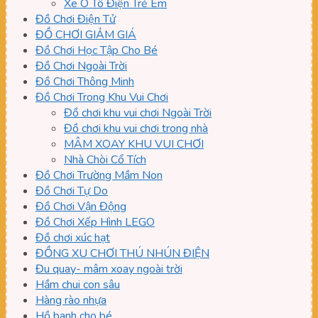
Xe Ô Tô Điện Trẻ Em
Đồ Chơi Điện Tử
ĐỒ CHƠI GIẢM GIÁ
Đồ Chơi Học Tập Cho Bé
Đồ Chơi Ngoài Trời
Đồ Chơi Thông Minh
Đồ Chơi Trong Khu Vui Chơi
Đồ chơi khu vui chơi Ngoài Trời
Đồ chơi khu vui chơi trong nhà
MÂM XOAY KHU VUI CHƠI
Nhà Chòi Cổ Tích
Đồ Chơi Trường Mầm Non
Đồ Chơi Tự Do
Đồ Chơi Vận Động
Đồ Chơi Xếp Hình LEGO
Đồ chơi xúc hạt
ĐỒNG XU CHƠI THÚ NHÚN ĐIỆN
Đu quay- mâm xoay ngoài trời
Hầm chui con sâu
Hàng rào nhựa
Hồ banh cho bé