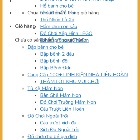
Hồ banh cho bé
Chưa có sản phẩm trong giỏ hàng.
Nhà Chòi Cổ Tích
Thú Nhún Lò Xo
Giỏ hàng
Hầm chui con sâu
Đồ Chơi Xếp Hình LEGO
Chưa có sản phẩm trong giỏ hàng.
Tấm Ốp Tường Trẻ Em
Bập bênh cho bé
Bập bênh 2 đầu
Bập bênh đôi
Bập Bênh Đơn
Cung Cấp 100+ LINH KIỆN NHÀ LIÊN HOÀN
THẢM LÓT KHU VUI CHƠI
Tủ Kệ Mầm Non
Bàn Ghế Mầm Non
Đồ Chơi Trường Mầm Non
Cầu Trượt Liên Hoàn
Đồ Chơi Ngoài Trời
Cầu trượt xích đu
Xích Đu Ngoài Trời
Đồ chơi cho bé gia đình