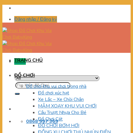
Skip
to
Đăng nhập / Đăng ký
content
TRANG CHỦ
Menu
ĐỒ CHƠI
Tìm
Đồ chơi khu vui chơi trong nhà
kiếm:
Đồ chơi xúc hạt
Xe Lắc – Xe Chòi Chân
MÂM XOAY KHU VUI CHƠI
Cầu Trượt Nhựa Cho Bé
Đồ Chơi Cát
0868 997 369
ĐỒ CHƠI BƠM HƠI
ĐỒNG XU CHƠI THÚ NHÚN ĐIỆN