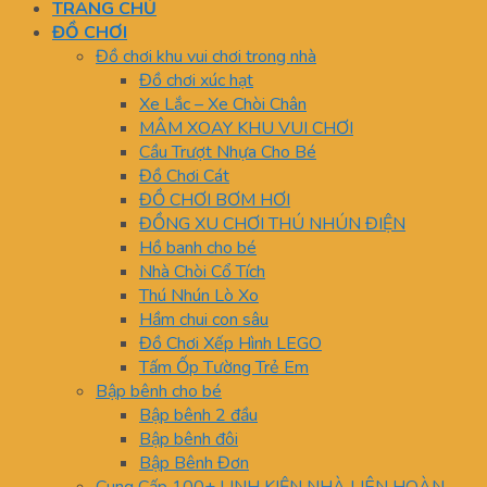
TRANG CHỦ
ĐỒ CHƠI
Đồ chơi khu vui chơi trong nhà
Đồ chơi xúc hạt
Xe Lắc – Xe Chòi Chân
MÂM XOAY KHU VUI CHƠI
Cầu Trượt Nhựa Cho Bé
Đồ Chơi Cát
ĐỒ CHƠI BƠM HƠI
ĐỒNG XU CHƠI THÚ NHÚN ĐIỆN
Hồ banh cho bé
Nhà Chòi Cổ Tích
Thú Nhún Lò Xo
Hầm chui con sâu
Đồ Chơi Xếp Hình LEGO
Tấm Ốp Tường Trẻ Em
Bập bênh cho bé
Bập bênh 2 đầu
Bập bênh đôi
Bập Bênh Đơn