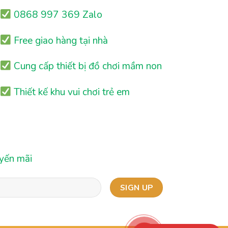
0868 997 369 Zalo
Free giao hàng tại nhà
Cung cấp thiết bị đồ chơi mầm non
Thiết kế khu vui chơi trẻ em
uyến mãi