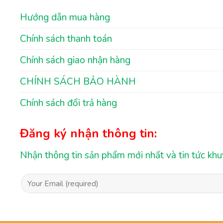
Hướng dẫn mua hàng
Chính sách thanh toán
Chính sách giao nhận hàng
CHÍNH SÁCH BẢO HÀNH
Chính sách đổi trả hàng
Đăng ký nhận thông tin:
Nhận thông tin sản phẩm mới nhất và tin tức kh