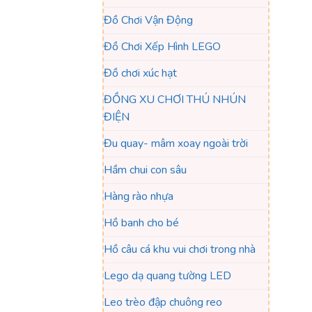
Đồ Chơi Vận Động
Đồ Chơi Xếp Hình LEGO
Đồ chơi xúc hạt
ĐỒNG XU CHƠI THÚ NHÚN
ĐIỆN
Đu quay- mâm xoay ngoài trời
Hầm chui con sâu
Hàng rào nhựa
Hồ banh cho bé
Hồ câu cá khu vui chơi trong nhà
Lego dạ quang tường LED
Leo trèo đập chuông reo