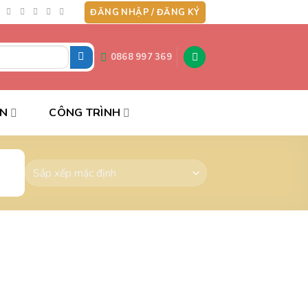
ĐĂNG NHẬP / ĐĂNG KÝ
0868 997 369
ẤN
CÔNG TRÌNH