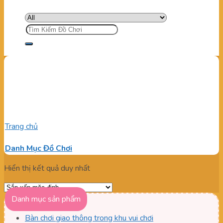
Tìm
kiếm:
Địa chỉ bán súng bắn banh
đại bác
Trang chủ
/
Sản phẩm được gắn thẻ “Địa chỉ bán súng bắn
banh đại bác”
Danh Mục Đồ Chơi
Hiển thị kết quả duy nhất
Danh mục sản phẩm
Bàn chơi giao thông trong khu vui chơi