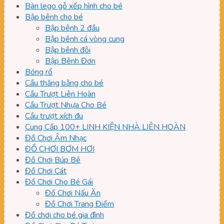
Bàn lego gỗ xếp hình cho bé
Bập bênh cho bé
Bập bênh 2 đầu
Bập bênh cá vòng cung
Bập bênh đôi
Bập Bênh Đơn
Bóng rổ
Cầu thăng bằng cho bé
Cầu Trượt Liên Hoàn
Cầu Trượt Nhựa Cho Bé
Cầu trượt xích đu
Cung Cấp 100+ LINH KIỆN NHÀ LIÊN HOÀN
Đồ Chơi Âm Nhạc
ĐỒ CHƠI BƠM HƠI
Đồ Chơi Búp Bê
Đồ Chơi Cát
Đồ Chơi Cho Bé Gái
Đồ Chơi Nấu Ăn
Đồ Chơi Trang Điểm
Đồ chơi cho bé gia đình