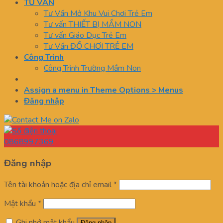
TƯ VẤN
Tư Vấn Mở Khu Vui Chơi Trẻ Em
Tư vấn THIẾT BỊ MẦM NON
Tư vấn Giáo Dục Trẻ Em
Tư Vấn ĐỒ CHƠI TRẺ EM
Công Trình
Công Trình Trường Mầm Non
Assign a menu in Theme Options > Menus
Đăng nhập
0868997369
Đăng nhập
Tên tài khoản hoặc địa chỉ email
*
Mật khẩu
*
Ghi nhớ mật khẩu
Đăng nhập