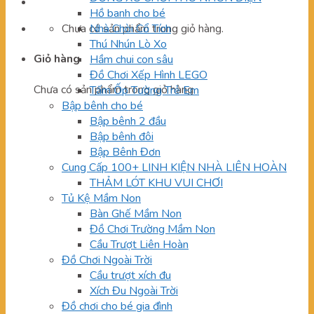
Hồ banh cho bé
Chưa có sản phẩm trong giỏ hàng.
Nhà Chòi Cổ Tích
Thú Nhún Lò Xo
Giỏ hàng
Hầm chui con sâu
Đồ Chơi Xếp Hình LEGO
Chưa có sản phẩm trong giỏ hàng.
Tấm Ốp Tường Trẻ Em
Bập bênh cho bé
Bập bênh 2 đầu
Bập bênh đôi
Bập Bênh Đơn
Cung Cấp 100+ LINH KIỆN NHÀ LIÊN HOÀN
THẢM LÓT KHU VUI CHƠI
Tủ Kệ Mầm Non
Bàn Ghế Mầm Non
Đồ Chơi Trường Mầm Non
Cầu Trượt Liên Hoàn
Đồ Chơi Ngoài Trời
Cầu trượt xích đu
Xích Đu Ngoài Trời
Đồ chơi cho bé gia đình