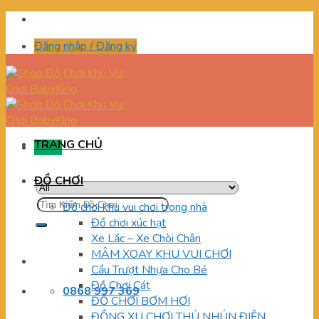
Skip
to
Đăng nhập / Đăng ký
content
TRANG CHỦ
Menu
ĐỒ CHƠI
Tìm
Đồ chơi khu vui chơi trong nhà
kiếm:
Đồ chơi xúc hạt
Xe Lắc – Xe Chòi Chân
MÂM XOAY KHU VUI CHƠI
Cầu Trượt Nhựa Cho Bé
Đồ Chơi Cát
0868 997 369
ĐỒ CHƠI BƠM HƠI
ĐỒNG XU CHƠI THÚ NHÚN ĐIỆN