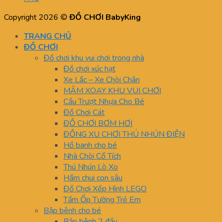
Copyright 2026 ©
ĐỒ CHƠI BabyKing
TRANG CHỦ
ĐỒ CHƠI
Đồ chơi khu vui chơi trong nhà
Đồ chơi xúc hạt
Xe Lắc – Xe Chòi Chân
MÂM XOAY KHU VUI CHƠI
Cầu Trượt Nhựa Cho Bé
Đồ Chơi Cát
ĐỒ CHƠI BƠM HƠI
ĐỒNG XU CHƠI THÚ NHÚN ĐIỆN
Hồ banh cho bé
Nhà Chòi Cổ Tích
Thú Nhún Lò Xo
Hầm chui con sâu
Đồ Chơi Xếp Hình LEGO
Tấm Ốp Tường Trẻ Em
Bập bênh cho bé
Bập bênh 2 đầu