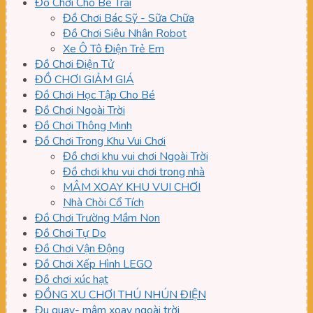
Đồ Chơi Cho Bé Trai
Đồ Chơi Bác Sỹ - Sữa Chữa
Đồ Chơi Siêu Nhân Robot
Xe Ô Tô Điện Trẻ Em
Đồ Chơi Điện Tử
ĐỒ CHƠI GIẢM GIÁ
Đồ Chơi Học Tập Cho Bé
Đồ Chơi Ngoài Trời
Đồ Chơi Thông Minh
Đồ Chơi Trong Khu Vui Chơi
Đồ chơi khu vui chơi Ngoài Trời
Đồ chơi khu vui chơi trong nhà
MÂM XOAY KHU VUI CHƠI
Nhà Chòi Cổ Tích
Đồ Chơi Trường Mầm Non
Đồ Chơi Tự Do
Đồ Chơi Vận Động
Đồ Chơi Xếp Hình LEGO
Đồ chơi xúc hạt
ĐỒNG XU CHƠI THÚ NHÚN ĐIỆN
Đu quay- mâm xoay ngoài trời