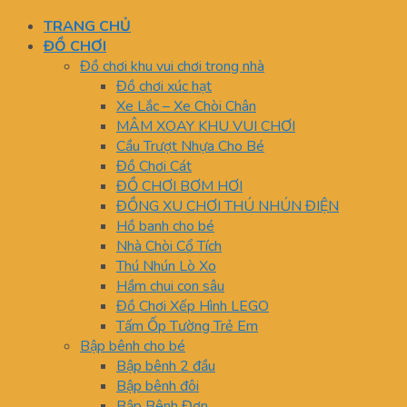
TRANG CHỦ
ĐỒ CHƠI
Đồ chơi khu vui chơi trong nhà
Đồ chơi xúc hạt
Xe Lắc – Xe Chòi Chân
MÂM XOAY KHU VUI CHƠI
Cầu Trượt Nhựa Cho Bé
Đồ Chơi Cát
ĐỒ CHƠI BƠM HƠI
ĐỒNG XU CHƠI THÚ NHÚN ĐIỆN
Hồ banh cho bé
Nhà Chòi Cổ Tích
Thú Nhún Lò Xo
Hầm chui con sâu
Đồ Chơi Xếp Hình LEGO
Tấm Ốp Tường Trẻ Em
Bập bênh cho bé
Bập bênh 2 đầu
Bập bênh đôi
Bập Bênh Đơn