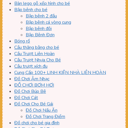
Bàn lego gỗ xếp hình cho bé
Bập bênh cho bé
Bập bênh 2 đầu
Bập bênh cá vòng cung
Bập bênh đôi
Bập Bênh Đơn
Bóng rổ
Cầu thăng bằng cho bé
Cầu Trượt Liên Hoàn
Cầu Trượt Nhựa Cho Bé
Cầu trượt xích đu
Cung Cấp 100+ LINH KIỆN NHÀ LIÊN HOÀN
Đồ Chơi Âm Nhạc
ĐỒ CHƠI BƠM HƠI
Đồ Chơi Búp Bê
Đồ Chơi Cát
Đồ Chơi Cho Bé Gái
Đồ Chơi Nấu Ăn
Đồ Chơi Trang Điểm
Đồ chơi cho bé gia đình