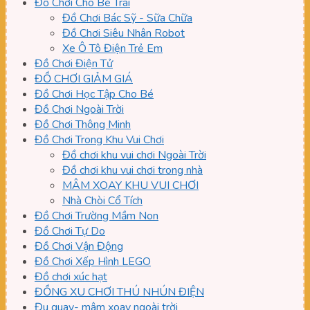
Đồ Chơi Cho Bé Trai
Đồ Chơi Bác Sỹ - Sữa Chữa
Đồ Chơi Siêu Nhân Robot
Xe Ô Tô Điện Trẻ Em
Đồ Chơi Điện Tử
ĐỒ CHƠI GIẢM GIÁ
Đồ Chơi Học Tập Cho Bé
Đồ Chơi Ngoài Trời
Đồ Chơi Thông Minh
Đồ Chơi Trong Khu Vui Chơi
Đồ chơi khu vui chơi Ngoài Trời
Đồ chơi khu vui chơi trong nhà
MÂM XOAY KHU VUI CHƠI
Nhà Chòi Cổ Tích
Đồ Chơi Trường Mầm Non
Đồ Chơi Tự Do
Đồ Chơi Vận Động
Đồ Chơi Xếp Hình LEGO
Đồ chơi xúc hạt
ĐỒNG XU CHƠI THÚ NHÚN ĐIỆN
Đu quay- mâm xoay ngoài trời