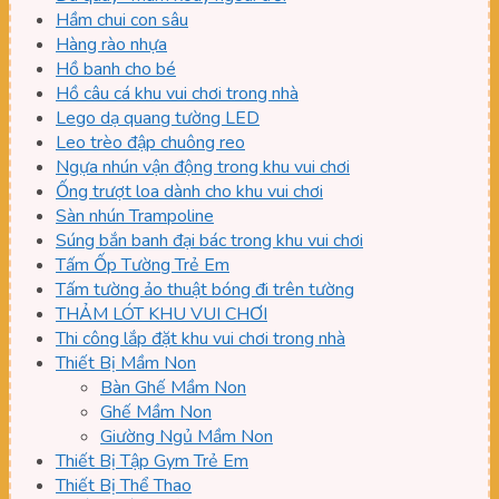
Hầm chui con sâu
Hàng rào nhựa
Hồ banh cho bé
Hồ câu cá khu vui chơi trong nhà
Lego dạ quang tường LED
Leo trèo đập chuông reo
Ngựa nhún vận động trong khu vui chơi
Ống trượt loa dành cho khu vui chơi
Sàn nhún Trampoline
Súng bắn banh đại bác trong khu vui chơi
Tấm Ốp Tường Trẻ Em
Tấm tường ảo thuật bóng đi trên tường
THẢM LÓT KHU VUI CHƠI
Thi công lắp đặt khu vui chơi trong nhà
Thiết Bị Mầm Non
Bàn Ghế Mầm Non
Ghế Mầm Non
Giường Ngủ Mầm Non
Thiết Bị Tập Gym Trẻ Em
Thiết Bị Thể Thao