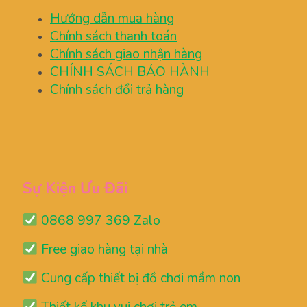
Hướng dẫn mua hàng
Chính sách thanh toán
Chính sách giao nhận hàng
CHÍNH SÁCH BẢO HÀNH
Chính sách đổi trả hàng
Sự Kiện Ưu Đãi
0868 997 369 Zalo
Free giao hàng tại nhà
Cung cấp thiết bị đồ chơi mầm non