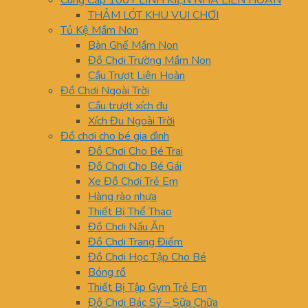
Cung Cấp 100+ LINH KIỆN NHÀ LIÊN HOÀN
THẢM LÓT KHU VUI CHƠI
Tủ Kệ Mầm Non
Bàn Ghế Mầm Non
Đồ Chơi Trường Mầm Non
Cầu Trượt Liên Hoàn
Đồ Chơi Ngoài Trời
Cầu trượt xích đu
Xích Đu Ngoài Trời
Đồ chơi cho bé gia đình
Đồ Chơi Cho Bé Trai
Đồ Chơi Cho Bé Gái
Xe Đồ Chơi Trẻ Em
Hàng rào nhựa
Thiết Bị Thể Thao
Đồ Chơi Nấu Ăn
Đồ Chơi Trang Điểm
Đồ Chơi Học Tập Cho Bé
Bóng rổ
Thiết Bị Tập Gym Trẻ Em
Đồ Chơi Bác Sỹ – Sữa Chữa