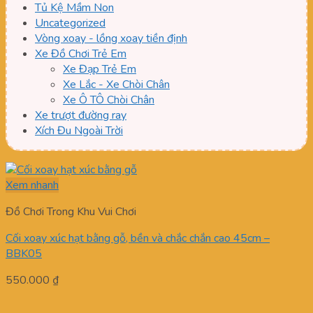
Tủ Kệ Mầm Non
Uncategorized
Vòng xoay - lồng xoay tiền định
Xe Đồ Chơi Trẻ Em
Xe Đạp Trẻ Em
Xe Lắc - Xe Chòi Chân
Xe Ô TÔ Chòi Chân
Xe trượt đường ray
Xích Đu Ngoài Trời
Xem nhanh
Đồ Chơi Trong Khu Vui Chơi
Cối xoay xúc hạt bằng gỗ, bền và chắc chắn cao 45cm –
BBK05
550.000
₫