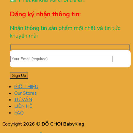
Thiết kế khu vui chơi trẻ em
Đăng ký nhận thông tin:
Nhận thông tin sản phẩm mới nhất và tin tức
khuyến mãi
GIỚI THIỆU
Our Stores
TƯ VẤN
LIÊN HỆ
FAQ
Copyright 2026 ©
ĐỒ CHƠI BabyKing