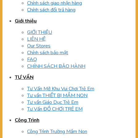
Chính sách giao nhận hàng
Chính sách đổi trả hàng
Giới thiệu
GIỚI THIỆU
LIÊN HỆ
Our Stores
Chính sách bảo mật
FAQ
CHÍNH SÁCH BẢO HÀNH
TƯ VẤN
Tư Vấn Mở Khu Vui Chơi Trẻ Em
Tư vấn THIẾT BỊ MẦM NON
Tư vấn Giáo Dục Trẻ Em
Tư Vấn ĐỒ CHƠI TRẺ EM
Công Trình
Công Trình Trường Mầm Non