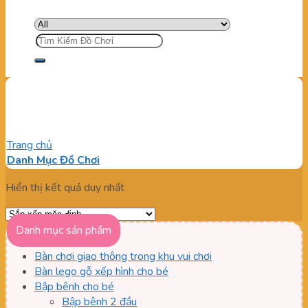
Tìm
kiếm:
đồ chơi hạt xúc
Trang chủ
/
Sản phẩm được gắn thẻ “đồ chơi hạt xúc”
Danh Mục Đồ Chơi
Hiển thị kết quả duy nhất
Danh mục sản phẩm
Bàn chơi giao thông trong khu vui chơi
Bàn lego gỗ xếp hình cho bé
Bập bênh cho bé
Bập bênh 2 đầu