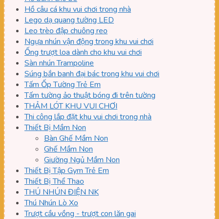
Hồ câu cá khu vui chơi trong nhà
Lego dạ quang tường LED
Leo trèo đập chuông reo
Ngựa nhún vận động trong khu vui chơi
Ống trượt loa dành cho khu vui chơi
Sàn nhún Trampoline
Súng bắn banh đại bác trong khu vui chơi
Tấm Ốp Tường Trẻ Em
Tấm tường ảo thuật bóng đi trên tường
THẢM LÓT KHU VUI CHƠI
Thi công lắp đặt khu vui chơi trong nhà
Thiết Bị Mầm Non
Bàn Ghế Mầm Non
Ghế Mầm Non
Giường Ngủ Mầm Non
Thiết Bị Tập Gym Trẻ Em
Thiết Bị Thể Thao
THÚ NHÚN ĐIỆN NK
Thú Nhún Lò Xo
Trượt cầu vồng - trượt con lăn gai