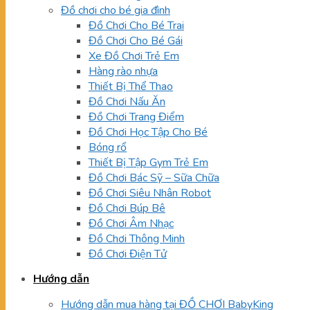
Đồ chơi cho bé gia đình
Đồ Chơi Cho Bé Trai
Đồ Chơi Cho Bé Gái
Xe Đồ Chơi Trẻ Em
Hàng rào nhựa
Thiết Bị Thể Thao
Đồ Chơi Nấu Ăn
Đồ Chơi Trang Điểm
Đồ Chơi Học Tập Cho Bé
Bóng rổ
Thiết Bị Tập Gym Trẻ Em
Đồ Chơi Bác Sỹ – Sữa Chữa
Đồ Chơi Siêu Nhân Robot
Đồ Chơi Búp Bê
Đồ Chơi Âm Nhạc
Đồ Chơi Thông Minh
Đồ Chơi Điện Tử
Hướng dẫn
Hướng dẫn mua hàng tại ĐỒ CHƠI BabyKing