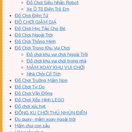
Đồ Chơi Siêu Nhân Robot
Xe Ô Tô Điện Trẻ Em
Đồ Chơi Điện Tử
ĐỒ CHƠI GIẢM GIÁ
Đồ Chơi Học Tập Cho Bé
Đồ Chơi Ngoài Trời
Đồ Chơi Thông Minh
Đồ Chơi Trong Khu Vui Chơi
Đồ chơi khu vui chơi Ngoài Trời
Đồ chơi khu vui chơi trong nhà
MÂM XOAY KHU VUI CHƠI
Nhà Chòi Cổ Tích
Đồ Chơi Trường Mầm Non
Đồ Chơi Tự Do
Đồ Chơi Vận Động
Đồ Chơi Xếp Hình LEGO
Đồ chơi xúc hạt
ĐỒNG XU CHƠI THÚ NHÚN ĐIỆN
Đu quay- mâm xoay ngoài trời
Hầm chui con sâu