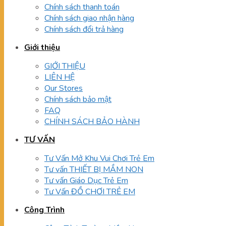
Chính sách thanh toán
Chính sách giao nhận hàng
Chính sách đổi trả hàng
Giới thiệu
GIỚI THIỆU
LIÊN HỆ
Our Stores
Chính sách bảo mật
FAQ
CHÍNH SÁCH BẢO HÀNH
TƯ VẤN
Tư Vấn Mở Khu Vui Chơi Trẻ Em
Tư vấn THIẾT BỊ MẦM NON
Tư vấn Giáo Dục Trẻ Em
Tư Vấn ĐỒ CHƠI TRẺ EM
Công Trình