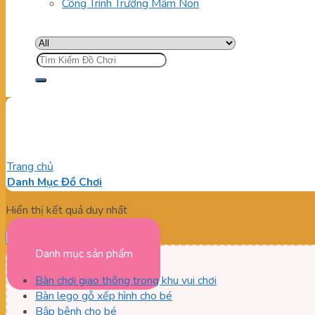
Công Trình Trường Mầm Non
Tìm
kiếm:
Đồ chơi khu vui trong nhà
Trang chủ
/
Sản phẩm được gắn thẻ “Đồ chơi khu vui trong nhà”
Danh Mục Đồ Chơi
Hiển thị kết quả duy nhất
Danh mục sản phẩm
Bàn chơi giao thông trong khu vui chơi
Bàn lego gỗ xếp hình cho bé
Bập bênh cho bé