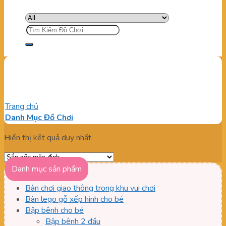
Tìm
kiếm:
đồ chơi nhà banh
Trang chủ
/
Sản phẩm được gắn thẻ “đồ chơi nhà banh”
Danh Mục Đồ Chơi
Hiển thị kết quả duy nhất
Danh mục sản phẩm
Bàn chơi giao thông trong khu vui chơi
Bàn lego gỗ xếp hình cho bé
Bập bênh cho bé
Bập bênh 2 đầu