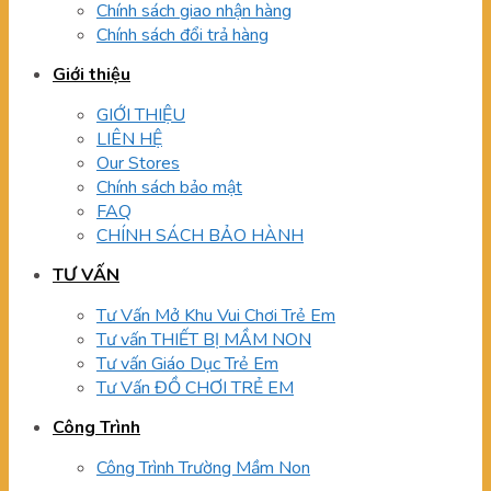
Chính sách giao nhận hàng
Chính sách đổi trả hàng
Giới thiệu
GIỚI THIỆU
LIÊN HỆ
Our Stores
Chính sách bảo mật
FAQ
CHÍNH SÁCH BẢO HÀNH
TƯ VẤN
Tư Vấn Mở Khu Vui Chơi Trẻ Em
Tư vấn THIẾT BỊ MẦM NON
Tư vấn Giáo Dục Trẻ Em
Tư Vấn ĐỒ CHƠI TRẺ EM
Công Trình
Công Trình Trường Mầm Non