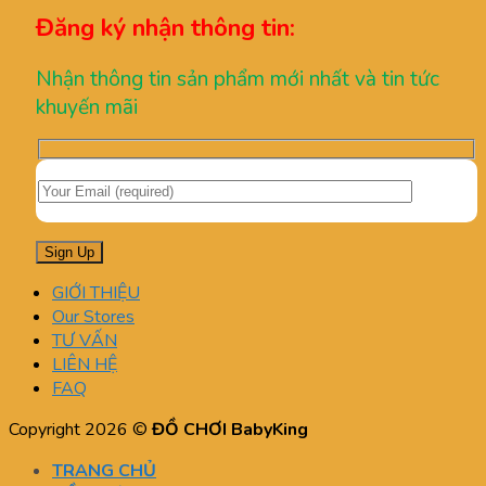
Đăng ký nhận thông tin:
Nhận thông tin sản phẩm mới nhất và tin tức
khuyến mãi
GIỚI THIỆU
Our Stores
TƯ VẤN
LIÊN HỆ
FAQ
Copyright 2026 ©
ĐỒ CHƠI BabyKing
TRANG CHỦ