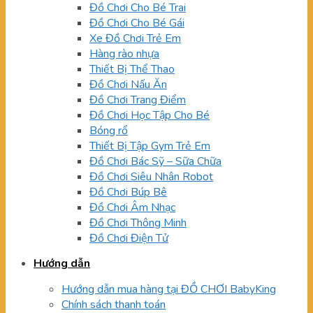
Đồ Chơi Cho Bé Trai
Đồ Chơi Cho Bé Gái
Xe Đồ Chơi Trẻ Em
Hàng rào nhựa
Thiết Bị Thể Thao
Đồ Chơi Nấu Ăn
Đồ Chơi Trang Điểm
Đồ Chơi Học Tập Cho Bé
Bóng rổ
Thiết Bị Tập Gym Trẻ Em
Đồ Chơi Bác Sỹ – Sữa Chữa
Đồ Chơi Siêu Nhân Robot
Đồ Chơi Búp Bê
Đồ Chơi Âm Nhạc
Đồ Chơi Thông Minh
Đồ Chơi Điện Tử
Hướng dẫn
Hướng dẫn mua hàng tại ĐỒ CHƠI BabyKing
Chính sách thanh toán