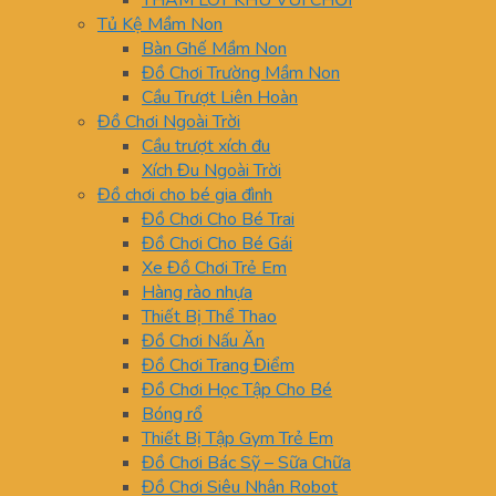
THẢM LÓT KHU VUI CHƠI
Tủ Kệ Mầm Non
Bàn Ghế Mầm Non
Đồ Chơi Trường Mầm Non
Cầu Trượt Liên Hoàn
Đồ Chơi Ngoài Trời
Cầu trượt xích đu
Xích Đu Ngoài Trời
Đồ chơi cho bé gia đình
Đồ Chơi Cho Bé Trai
Đồ Chơi Cho Bé Gái
Xe Đồ Chơi Trẻ Em
Hàng rào nhựa
Thiết Bị Thể Thao
Đồ Chơi Nấu Ăn
Đồ Chơi Trang Điểm
Đồ Chơi Học Tập Cho Bé
Bóng rổ
Thiết Bị Tập Gym Trẻ Em
Đồ Chơi Bác Sỹ – Sữa Chữa
Đồ Chơi Siêu Nhân Robot