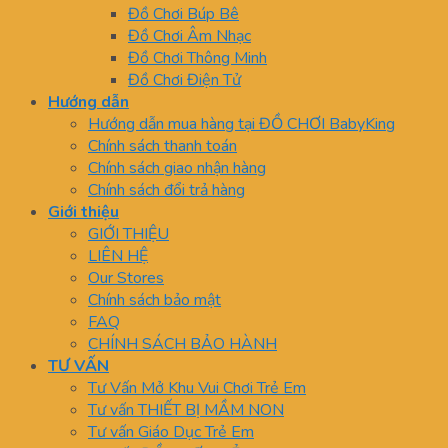
Đồ Chơi Búp Bê
Đồ Chơi Âm Nhạc
Đồ Chơi Thông Minh
Đồ Chơi Điện Tử
Hướng dẫn
Hướng dẫn mua hàng tại ĐỒ CHƠI BabyKing
Chính sách thanh toán
Chính sách giao nhận hàng
Chính sách đổi trả hàng
Giới thiệu
GIỚI THIỆU
LIÊN HỆ
Our Stores
Chính sách bảo mật
FAQ
CHÍNH SÁCH BẢO HÀNH
TƯ VẤN
Tư Vấn Mở Khu Vui Chơi Trẻ Em
Tư vấn THIẾT BỊ MẦM NON
Tư vấn Giáo Dục Trẻ Em