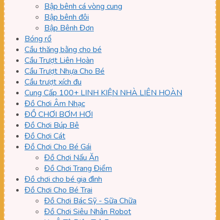
Bập bênh cá vòng cung
Bập bênh đôi
Bập Bênh Đơn
Bóng rổ
Cầu thăng bằng cho bé
Cầu Trượt Liên Hoàn
Cầu Trượt Nhựa Cho Bé
Cầu trượt xích đu
Cung Cấp 100+ LINH KIỆN NHÀ LIÊN HOÀN
Đồ Chơi Âm Nhạc
ĐỒ CHƠI BƠM HƠI
Đồ Chơi Búp Bê
Đồ Chơi Cát
Đồ Chơi Cho Bé Gái
Đồ Chơi Nấu Ăn
Đồ Chơi Trang Điểm
Đồ chơi cho bé gia đình
Đồ Chơi Cho Bé Trai
Đồ Chơi Bác Sỹ - Sữa Chữa
Đồ Chơi Siêu Nhân Robot