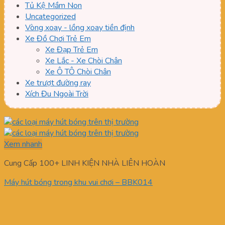
Tủ Kệ Mầm Non
Uncategorized
Vòng xoay - lồng xoay tiền định
Xe Đồ Chơi Trẻ Em
Xe Đạp Trẻ Em
Xe Lắc - Xe Chòi Chân
Xe Ô TÔ Chòi Chân
Xe trượt đường ray
Xích Đu Ngoài Trời
Xem nhanh
Cung Cấp 100+ LINH KIỆN NHÀ LIÊN HOÀN
Máy hút bóng trong khu vui chơi – BBK014