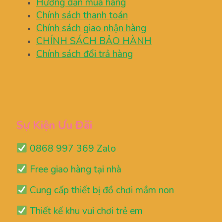
Hướng dẫn mua hàng
Chính sách thanh toán
Chính sách giao nhận hàng
CHÍNH SÁCH BẢO HÀNH
Chính sách đổi trả hàng
Sự Kiện Ưu Đãi
0868 997 369 Zalo
Free giao hàng tại nhà
Cung cấp thiết bị đồ chơi mầm non
Thiết kế khu vui chơi trẻ em