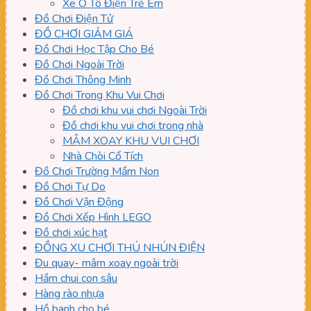
Xe Ô Tô Điện Trẻ Em
Đồ Chơi Điện Tử
ĐỒ CHƠI GIẢM GIÁ
Đồ Chơi Học Tập Cho Bé
Đồ Chơi Ngoài Trời
Đồ Chơi Thông Minh
Đồ Chơi Trong Khu Vui Chơi
Đồ chơi khu vui chơi Ngoài Trời
Đồ chơi khu vui chơi trong nhà
MÂM XOAY KHU VUI CHƠI
Nhà Chòi Cổ Tích
Đồ Chơi Trường Mầm Non
Đồ Chơi Tự Do
Đồ Chơi Vận Động
Đồ Chơi Xếp Hình LEGO
Đồ chơi xúc hạt
ĐỒNG XU CHƠI THÚ NHÚN ĐIỆN
Đu quay- mâm xoay ngoài trời
Hầm chui con sâu
Hàng rào nhựa
Hồ banh cho bé