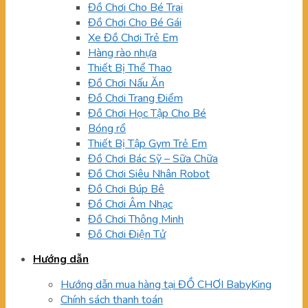
Đồ Chơi Cho Bé Trai
Đồ Chơi Cho Bé Gái
Xe Đồ Chơi Trẻ Em
Hàng rào nhựa
Thiết Bị Thể Thao
Đồ Chơi Nấu Ăn
Đồ Chơi Trang Điểm
Đồ Chơi Học Tập Cho Bé
Bóng rổ
Thiết Bị Tập Gym Trẻ Em
Đồ Chơi Bác Sỹ – Sữa Chữa
Đồ Chơi Siêu Nhân Robot
Đồ Chơi Búp Bê
Đồ Chơi Âm Nhạc
Đồ Chơi Thông Minh
Đồ Chơi Điện Tử
Hướng dẫn
Hướng dẫn mua hàng tại ĐỒ CHƠI BabyKing
Chính sách thanh toán