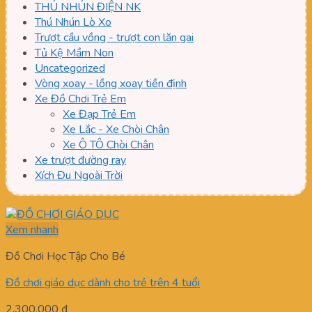
THÚ NHÚN ĐIỆN NK
Thú Nhún Lò Xo
Trượt cầu vồng - trượt con lăn gai
Tủ Kệ Mầm Non
Uncategorized
Vòng xoay - lồng xoay tiền định
Xe Đồ Chơi Trẻ Em
Xe Đạp Trẻ Em
Xe Lắc - Xe Chòi Chân
Xe Ô TÔ Chòi Chân
Xe trượt đường ray
Xích Đu Ngoài Trời
Xem nhanh
Đồ Chơi Học Tập Cho Bé
Đồ chơi giáo dục dành cho trẻ trên 4 tuổi
2.300.000
₫