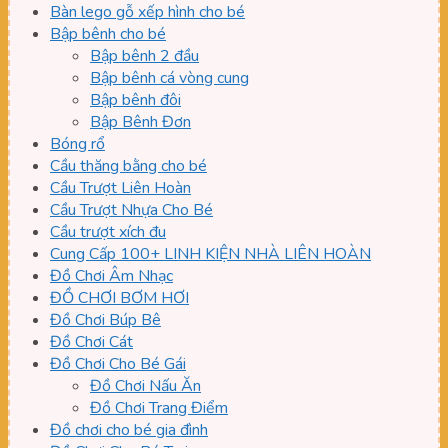
Bàn lego gỗ xếp hình cho bé
Bập bênh cho bé
Bập bênh 2 đầu
Bập bênh cá vòng cung
Bập bênh đôi
Bập Bênh Đơn
Bóng rổ
Cầu thăng bằng cho bé
Cầu Trượt Liên Hoàn
Cầu Trượt Nhựa Cho Bé
Cầu trượt xích đu
Cung Cấp 100+ LINH KIỆN NHÀ LIÊN HOÀN
Đồ Chơi Âm Nhạc
ĐỒ CHƠI BƠM HƠI
Đồ Chơi Búp Bê
Đồ Chơi Cát
Đồ Chơi Cho Bé Gái
Đồ Chơi Nấu Ăn
Đồ Chơi Trang Điểm
Đồ chơi cho bé gia đình