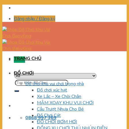
Skip
to
Đăng nhập / Đăng ký
content
TRANG CHỦ
Menu
ĐỒ CHƠI
Tìm
Đồ chơi khu vui chơi trong nhà
kiếm:
Đồ chơi xúc hạt
Xe Lắc – Xe Chòi Chân
MÂM XOAY KHU VUI CHƠI
Cầu Trượt Nhựa Cho Bé
Đồ Chơi Cát
0868 997 369
ĐỒ CHƠI BƠM HƠI
ĐỒNG XU CHƠI THÚ NHÚN ĐIỆN