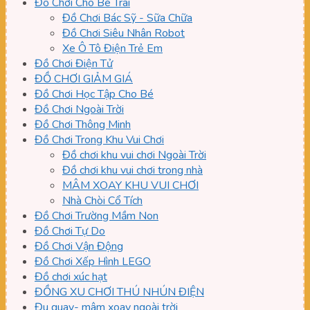
Đồ Chơi Cho Bé Trai
Đồ Chơi Bác Sỹ - Sữa Chữa
Đồ Chơi Siêu Nhân Robot
Xe Ô Tô Điện Trẻ Em
Đồ Chơi Điện Tử
ĐỒ CHƠI GIẢM GIÁ
Đồ Chơi Học Tập Cho Bé
Đồ Chơi Ngoài Trời
Đồ Chơi Thông Minh
Đồ Chơi Trong Khu Vui Chơi
Đồ chơi khu vui chơi Ngoài Trời
Đồ chơi khu vui chơi trong nhà
MÂM XOAY KHU VUI CHƠI
Nhà Chòi Cổ Tích
Đồ Chơi Trường Mầm Non
Đồ Chơi Tự Do
Đồ Chơi Vận Động
Đồ Chơi Xếp Hình LEGO
Đồ chơi xúc hạt
ĐỒNG XU CHƠI THÚ NHÚN ĐIỆN
Đu quay- mâm xoay ngoài trời