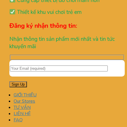
Cung cấp thiết bị đồ chơi mầm non
Thiết kế khu vui chơi trẻ em
Đăng ký nhận thông tin:
Nhận thông tin sản phẩm mới nhất và tin tức
khuyến mãi
GIỚI THIỆU
Our Stores
TƯ VẤN
LIÊN HỆ
FAQ