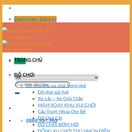
Skip
to
Đăng nhập / Đăng ký
content
TRANG CHỦ
Menu
ĐỒ CHƠI
Tìm
Đồ chơi khu vui chơi trong nhà
kiếm:
Đồ chơi xúc hạt
Xe Lắc – Xe Chòi Chân
MÂM XOAY KHU VUI CHƠI
Cầu Trượt Nhựa Cho Bé
Đồ Chơi Cát
0868 997 369
ĐỒ CHƠI BƠM HƠI
ĐỒNG XU CHƠI THÚ NHÚN ĐIỆN