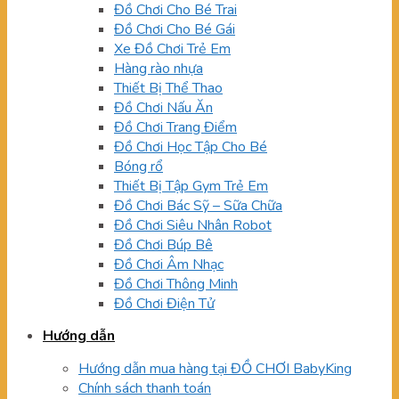
Đồ Chơi Cho Bé Trai
Đồ Chơi Cho Bé Gái
Xe Đồ Chơi Trẻ Em
Hàng rào nhựa
Thiết Bị Thể Thao
Đồ Chơi Nấu Ăn
Đồ Chơi Trang Điểm
Đồ Chơi Học Tập Cho Bé
Bóng rổ
Thiết Bị Tập Gym Trẻ Em
Đồ Chơi Bác Sỹ – Sữa Chữa
Đồ Chơi Siêu Nhân Robot
Đồ Chơi Búp Bê
Đồ Chơi Âm Nhạc
Đồ Chơi Thông Minh
Đồ Chơi Điện Tử
Hướng dẫn
Hướng dẫn mua hàng tại ĐỒ CHƠI BabyKing
Chính sách thanh toán