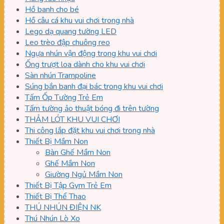
Hồ banh cho bé
Hồ câu cá khu vui chơi trong nhà
Lego dạ quang tường LED
Leo trèo đập chuông reo
Ngựa nhún vận động trong khu vui chơi
Ống trượt loa dành cho khu vui chơi
Sàn nhún Trampoline
Súng bắn banh đại bác trong khu vui chơi
Tấm Ốp Tường Trẻ Em
Tấm tường ảo thuật bóng đi trên tường
THẢM LÓT KHU VUI CHƠI
Thi công lắp đặt khu vui chơi trong nhà
Thiết Bị Mầm Non
Bàn Ghế Mầm Non
Ghế Mầm Non
Giường Ngủ Mầm Non
Thiết Bị Tập Gym Trẻ Em
Thiết Bị Thể Thao
THÚ NHÚN ĐIỆN NK
Thú Nhún Lò Xo