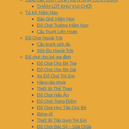
Cung Cấp 100+ LINH KIỆN NHÀ LIÊN HOÀN
THẢM LÓT KHU VUI CHƠI
Tủ Kệ Mầm Non
Bàn Ghế Mầm Non
Đồ Chơi Trường Mầm Non
Cầu Trượt Liên Hoàn
Đồ Chơi Ngoài Trời
Cầu trượt xích đu
Xích Đu Ngoài Trời
Đồ chơi cho bé gia đình
Đồ Chơi Cho Bé Trai
Đồ Chơi Cho Bé Gái
Xe Đồ Chơi Trẻ Em
Hàng rào nhựa
Thiết Bị Thể Thao
Đồ Chơi Nấu Ăn
Đồ Chơi Trang Điểm
Đồ Chơi Học Tập Cho Bé
Bóng rổ
Thiết Bị Tập Gym Trẻ Em
Đồ Chơi Bác Sỹ – Sữa Chữa