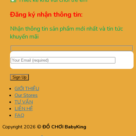
Thiết kế khu vui chơi trẻ em
Đăng ký nhận thông tin:
Nhận thông tin sản phẩm mới nhất và tin tức
khuyến mãi
GIỚI THIỆU
Our Stores
TƯ VẤN
LIÊN HỆ
FAQ
Copyright 2026 ©
ĐỒ CHƠI BabyKing