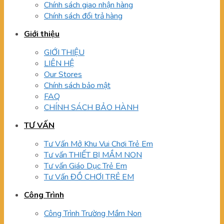
Chính sách giao nhận hàng
Chính sách đổi trả hàng
Giới thiệu
GIỚI THIỆU
LIÊN HỆ
Our Stores
Chính sách bảo mật
FAQ
CHÍNH SÁCH BẢO HÀNH
TƯ VẤN
Tư Vấn Mở Khu Vui Chơi Trẻ Em
Tư vấn THIẾT BỊ MẦM NON
Tư vấn Giáo Dục Trẻ Em
Tư Vấn ĐỒ CHƠI TRẺ EM
Công Trình
Công Trình Trường Mầm Non