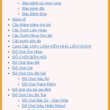
Bập bênh cá vòng cung
Bập bênh đôi
Bập Bênh Đơn
Bóng rổ
Cầu thăng bằng cho bé
Cầu Trượt Liên Hoàn
Cầu Trượt Nhựa Cho Bé
Cầu trượt xích đu
Cung Cấp 100+ LINH KIỆN NHÀ LIÊN HOÀN
Đồ Chơi Âm Nhạc
ĐỒ CHƠI BƠM HƠI
Đồ Chơi Búp Bê
Đồ Chơi Cát
Đồ Chơi Cho Bé Gái
Đồ Chơi Nấu Ăn
Đồ Chơi Trang Điểm
Đồ chơi cho bé gia đình
Đồ Chơi Cho Bé Trai
Đồ Chơi Bác Sỹ - Sữa Chữa
Đồ Chơi Siêu Nhân Robot