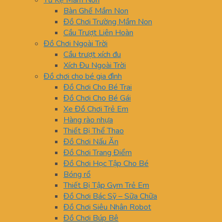
Tủ Kệ Mầm Non
Bàn Ghế Mầm Non
Đồ Chơi Trường Mầm Non
Cầu Trượt Liên Hoàn
Đồ Chơi Ngoài Trời
Cầu trượt xích đu
Xích Đu Ngoài Trời
Đồ chơi cho bé gia đình
Đồ Chơi Cho Bé Trai
Đồ Chơi Cho Bé Gái
Xe Đồ Chơi Trẻ Em
Hàng rào nhựa
Thiết Bị Thể Thao
Đồ Chơi Nấu Ăn
Đồ Chơi Trang Điểm
Đồ Chơi Học Tập Cho Bé
Bóng rổ
Thiết Bị Tập Gym Trẻ Em
Đồ Chơi Bác Sỹ – Sữa Chữa
Đồ Chơi Siêu Nhân Robot
Đồ Chơi Búp Bê