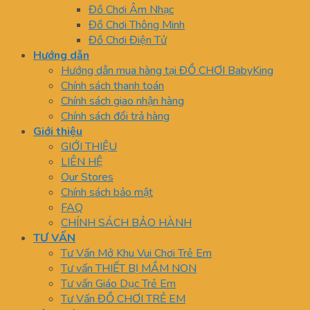
Đồ Chơi Âm Nhạc
Đồ Chơi Thông Minh
Đồ Chơi Điện Tử
Hướng dẫn
Hướng dẫn mua hàng tại ĐỒ CHƠI BabyKing
Chính sách thanh toán
Chính sách giao nhận hàng
Chính sách đổi trả hàng
Giới thiệu
GIỚI THIỆU
LIÊN HỆ
Our Stores
Chính sách bảo mật
FAQ
CHÍNH SÁCH BẢO HÀNH
TƯ VẤN
Tư Vấn Mở Khu Vui Chơi Trẻ Em
Tư vấn THIẾT BỊ MẦM NON
Tư vấn Giáo Dục Trẻ Em
Tư Vấn ĐỒ CHƠI TRẺ EM