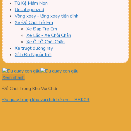
Tủ Kệ Mầm Non
Uncategorized
Vòng xoay - lồng xoay tiền định
Xe Đồ Chơi Trẻ Em
Xe Đạp Trẻ Em
Xe Lắc - Xe Chòi Chân
Xe Ô TÔ Chòi Chân
Xe trượt đường ray
Xích Đu Ngoài Trời
Xem nhanh
Đồ Chơi Trong Khu Vui Chơi
Đu quay trong khu vui chơi trẻ em – BBK03