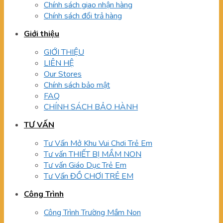
Chính sách giao nhận hàng
Chính sách đổi trả hàng
Giới thiệu
GIỚI THIỆU
LIÊN HỆ
Our Stores
Chính sách bảo mật
FAQ
CHÍNH SÁCH BẢO HÀNH
TƯ VẤN
Tư Vấn Mở Khu Vui Chơi Trẻ Em
Tư vấn THIẾT BỊ MẦM NON
Tư vấn Giáo Dục Trẻ Em
Tư Vấn ĐỒ CHƠI TRẺ EM
Công Trình
Công Trình Trường Mầm Non