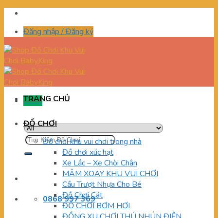
Skip
to
Đăng nhập / Đăng ký
content
TRANG CHỦ
Menu
ĐỒ CHƠI
Tìm
Đồ chơi khu vui chơi trong nhà
kiếm:
Đồ chơi xúc hạt
Xe Lắc – Xe Chòi Chân
MÂM XOAY KHU VUI CHƠI
Cầu Trượt Nhựa Cho Bé
Đồ Chơi Cát
0868 997 369
ĐỒ CHƠI BƠM HƠI
ĐỒNG XU CHƠI THÚ NHÚN ĐIỆN