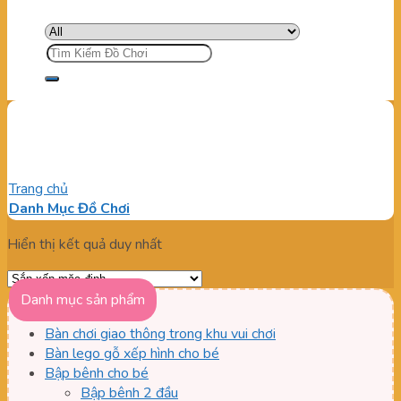
Tìm
kiếm:
Đu quay cao cấp
Trang chủ
/
Sản phẩm được gắn thẻ “Đu quay cao cấp”
Danh Mục Đồ Chơi
Hiển thị kết quả duy nhất
Danh mục sản phẩm
Bàn chơi giao thông trong khu vui chơi
Bàn lego gỗ xếp hình cho bé
Bập bênh cho bé
Bập bênh 2 đầu