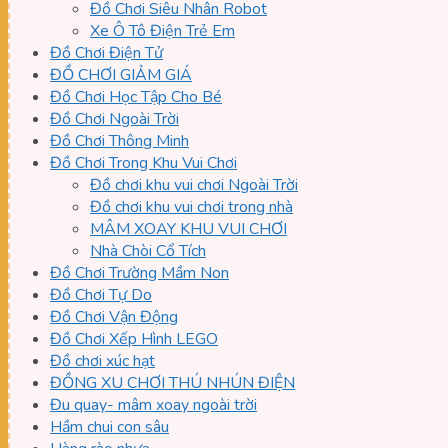
Đồ Chơi Siêu Nhân Robot
Xe Ô Tô Điện Trẻ Em
Đồ Chơi Điện Tử
ĐỒ CHƠI GIẢM GIÁ
Đồ Chơi Học Tập Cho Bé
Đồ Chơi Ngoài Trời
Đồ Chơi Thông Minh
Đồ Chơi Trong Khu Vui Chơi
Đồ chơi khu vui chơi Ngoài Trời
Đồ chơi khu vui chơi trong nhà
MÂM XOAY KHU VUI CHƠI
Nhà Chòi Cổ Tích
Đồ Chơi Trường Mầm Non
Đồ Chơi Tự Do
Đồ Chơi Vận Động
Đồ Chơi Xếp Hình LEGO
Đồ chơi xúc hạt
ĐỒNG XU CHƠI THÚ NHÚN ĐIỆN
Đu quay- mâm xoay ngoài trời
Hầm chui con sâu