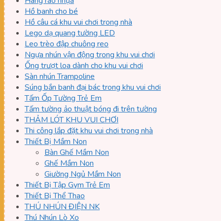
Hàng rào nhựa
Hồ banh cho bé
Hồ câu cá khu vui chơi trong nhà
Lego dạ quang tường LED
Leo trèo đập chuông reo
Ngựa nhún vận động trong khu vui chơi
Ống trượt loa dành cho khu vui chơi
Sàn nhún Trampoline
Súng bắn banh đại bác trong khu vui chơi
Tấm Ốp Tường Trẻ Em
Tấm tường ảo thuật bóng đi trên tường
THẢM LÓT KHU VUI CHƠI
Thi công lắp đặt khu vui chơi trong nhà
Thiết Bị Mầm Non
Bàn Ghế Mầm Non
Ghế Mầm Non
Giường Ngủ Mầm Non
Thiết Bị Tập Gym Trẻ Em
Thiết Bị Thể Thao
THÚ NHÚN ĐIỆN NK
Thú Nhún Lò Xo