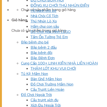
ĐỒ CHƠI BƠM HƠI
ĐỒNG XU CHƠI THÚ NHÚN ĐIỆN
Chưa có sản phẩm trong giỏ hàng.
Hồ banh cho bé
Nhà Chòi Cổ Tích
Giỏ hàng
Thú Nhún Lò Xo
Hầm chui con sâu
Chưa có sản phẩm trong giỏ hàng.
Đồ Chơi Xếp Hình LEGO
Tấm Ốp Tường Trẻ Em
Bập bênh cho bé
Bập bênh 2 đầu
Bập bênh đôi
Bập Bênh Đơn
Cung Cấp 100+ LINH KIỆN NHÀ LIÊN HOÀN
THẢM LÓT KHU VUI CHƠI
Tủ Kệ Mầm Non
Bàn Ghế Mầm Non
Đồ Chơi Trường Mầm Non
Cầu Trượt Liên Hoàn
Đồ Chơi Ngoài Trời
Cầu trượt xích đu
Xích Đu Ngoài Trời