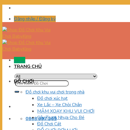
Skip
to
Đăng nhập / Đăng ký
content
Menu
TRANG CHỦ
ĐỒ CHƠI
Tìm
kiếm:
Đồ chơi khu vui chơi trong nhà
Đồ chơi xúc hạt
Xe Lắc – Xe Chòi Chân
MÂM XOAY KHU VUI CHƠI
Cầu Trượt Nhựa Cho Bé
0868 997 369
Đồ Chơi Cát