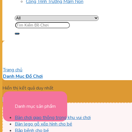
Công Trình Trường Mầm Non
Tìm
kiếm:
Ghế xoay 360° dành cho bé gi
Trang chủ
/
Sản phẩm được gắn thẻ “Ghế xoay 360° dành cho bé
Danh Mục Đồ Chơi
Hiển thị kết quả duy nhất
Danh mục sản phẩm
Bàn chơi giao thông trong khu vui chơi
Bàn lego gỗ xếp hình cho bé
Bập bênh cho bé