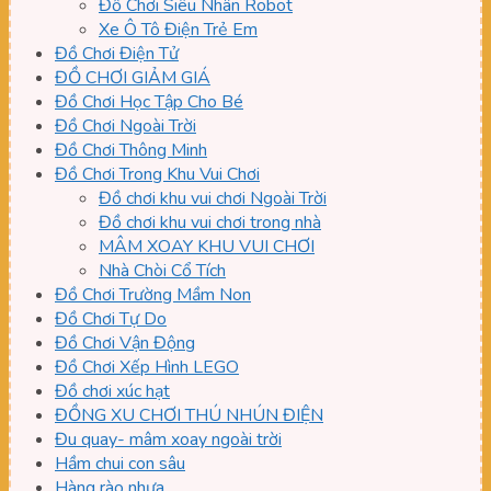
Đồ Chơi Siêu Nhân Robot
Xe Ô Tô Điện Trẻ Em
Đồ Chơi Điện Tử
ĐỒ CHƠI GIẢM GIÁ
Đồ Chơi Học Tập Cho Bé
Đồ Chơi Ngoài Trời
Đồ Chơi Thông Minh
Đồ Chơi Trong Khu Vui Chơi
Đồ chơi khu vui chơi Ngoài Trời
Đồ chơi khu vui chơi trong nhà
MÂM XOAY KHU VUI CHƠI
Nhà Chòi Cổ Tích
Đồ Chơi Trường Mầm Non
Đồ Chơi Tự Do
Đồ Chơi Vận Động
Đồ Chơi Xếp Hình LEGO
Đồ chơi xúc hạt
ĐỒNG XU CHƠI THÚ NHÚN ĐIỆN
Đu quay- mâm xoay ngoài trời
Hầm chui con sâu
Hàng rào nhựa