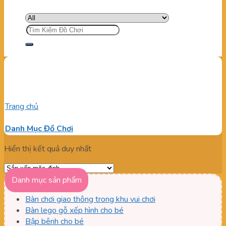
Tìm
kiếm:
Giá bập bênh đòn 2 chỗ ngồi
Trang chủ
/
Sản phẩm được gắn thẻ “Giá bập bênh đòn 2 chỗ
ngồi”
Danh Mục Đồ Chơi
Hiển thị kết quả duy nhất
Danh mục sản phẩm
Bàn chơi giao thông trong khu vui chơi
Bàn lego gỗ xếp hình cho bé
Bập bênh cho bé