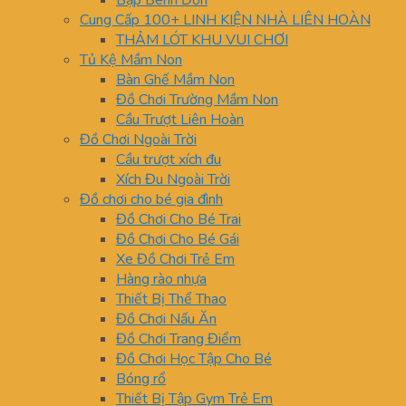
Bập Bênh Đơn
Cung Cấp 100+ LINH KIỆN NHÀ LIÊN HOÀN
THẢM LÓT KHU VUI CHƠI
Tủ Kệ Mầm Non
Bàn Ghế Mầm Non
Đồ Chơi Trường Mầm Non
Cầu Trượt Liên Hoàn
Đồ Chơi Ngoài Trời
Cầu trượt xích đu
Xích Đu Ngoài Trời
Đồ chơi cho bé gia đình
Đồ Chơi Cho Bé Trai
Đồ Chơi Cho Bé Gái
Xe Đồ Chơi Trẻ Em
Hàng rào nhựa
Thiết Bị Thể Thao
Đồ Chơi Nấu Ăn
Đồ Chơi Trang Điểm
Đồ Chơi Học Tập Cho Bé
Bóng rổ
Thiết Bị Tập Gym Trẻ Em