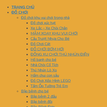
TRANG CHỦ
ĐỒ CHƠI
Đồ chơi khu vui chơi trong nhà
Đồ chơi xúc hạt
Xe Lắc – Xe Chòi Chân
MÂM XOAY KHU VUI CHƠI
Cầu Trượt Nhựa Cho Bé
Đồ Chơi Cát
ĐỒ CHƠI BƠM HƠI
ĐỒNG XU CHƠI THÚ NHÚN ĐIỆN
Hồ banh cho bé
Nhà Chòi Cổ Tích
Thú Nhún Lò Xo
Hầm chui con sâu
Đồ Chơi Xếp Hình LEGO
Tấm Ốp Tường Trẻ Em
Bập bênh cho bé
Bập bênh 2 đầu
Bập bênh đôi