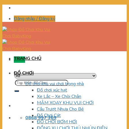
Skip
to
Đăng nhập / Đăng ký
content
TRANG CHỦ
Menu
ĐỒ CHƠI
Tìm
Đồ chơi khu vui chơi trong nhà
kiếm:
Đồ chơi xúc hạt
Xe Lắc – Xe Chòi Chân
MÂM XOAY KHU VUI CHƠI
Cầu Trượt Nhựa Cho Bé
Đồ Chơi Cát
0868 997 369
ĐỒ CHƠI BƠM HƠI
ĐỒNG XU CHƠI THÚ NHÚN ĐIỆN