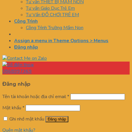
Tư vấn THIẾT BỊ MẦM NON
Tư vấn Giáo Dục Trẻ Em
Tư Vấn ĐỒ CHƠI TRẺ EM
Công Trình
Công Trình Trường Mầm Non
Assign a menu in Theme Options > Menus
Đăng nhập
0868997369
Đăng nhập
Tên tài khoản hoặc địa chỉ email
*
Mật khẩu
*
Ghi nhớ mật khẩu
Đăng nhập
Quên mật khẩu?