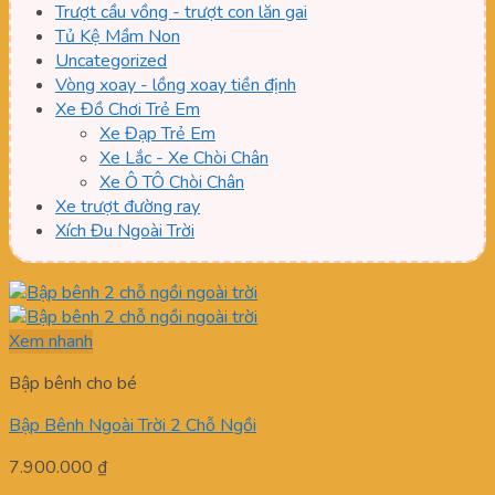
Trượt cầu vồng - trượt con lăn gai
Tủ Kệ Mầm Non
Uncategorized
Vòng xoay - lồng xoay tiền định
Xe Đồ Chơi Trẻ Em
Xe Đạp Trẻ Em
Xe Lắc - Xe Chòi Chân
Xe Ô TÔ Chòi Chân
Xe trượt đường ray
Xích Đu Ngoài Trời
Xem nhanh
Bập bênh cho bé
Bập Bênh Ngoài Trời 2 Chỗ Ngồi
7.900.000
₫