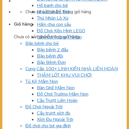
Hồ banh cho bé
Chưa có sản phẩm trong giỏ hàng.
Nhà Chòi Cổ Tích
Thú Nhún Lò Xo
Giỏ hàng
Hầm chui con sâu
Đồ Chơi Xếp Hình LEGO
Chưa có sản phẩm trong giỏ hàng.
Tấm Ốp Tường Trẻ Em
Bập bênh cho bé
Bập bênh 2 đầu
Bập bênh đôi
Bập Bênh Đơn
Cung Cấp 100+ LINH KIỆN NHÀ LIÊN HOÀN
THẢM LÓT KHU VUI CHƠI
Tủ Kệ Mầm Non
Bàn Ghế Mầm Non
Đồ Chơi Trường Mầm Non
Cầu Trượt Liên Hoàn
Đồ Chơi Ngoài Trời
Cầu trượt xích đu
Xích Đu Ngoài Trời
Đồ chơi cho bé gia đình