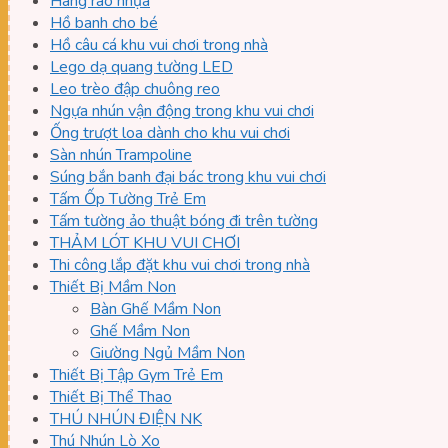
Hàng rào nhựa
Hồ banh cho bé
Hồ câu cá khu vui chơi trong nhà
Lego dạ quang tường LED
Leo trèo đập chuông reo
Ngựa nhún vận động trong khu vui chơi
Ống trượt loa dành cho khu vui chơi
Sàn nhún Trampoline
Súng bắn banh đại bác trong khu vui chơi
Tấm Ốp Tường Trẻ Em
Tấm tường ảo thuật bóng đi trên tường
THẢM LÓT KHU VUI CHƠI
Thi công lắp đặt khu vui chơi trong nhà
Thiết Bị Mầm Non
Bàn Ghế Mầm Non
Ghế Mầm Non
Giường Ngủ Mầm Non
Thiết Bị Tập Gym Trẻ Em
Thiết Bị Thể Thao
THÚ NHÚN ĐIỆN NK
Thú Nhún Lò Xo