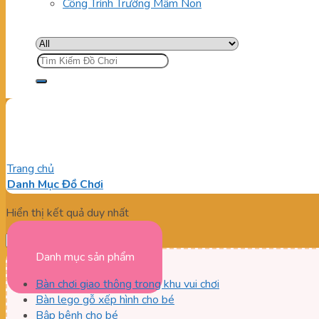
Công Trình Trường Mầm Non
Tìm
kiếm:
Giá cầu trượt liên hoàn ngoài 
Trang chủ
/
Sản phẩm được gắn thẻ “Giá cầu trượt liên hoàn ngoài
Danh Mục Đồ Chơi
Hiển thị kết quả duy nhất
Danh mục sản phẩm
Bàn chơi giao thông trong khu vui chơi
Bàn lego gỗ xếp hình cho bé
Bập bênh cho bé