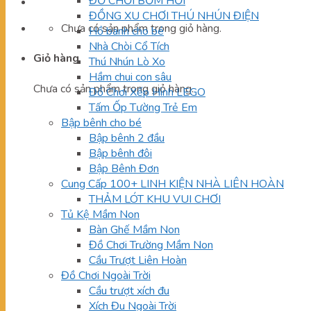
ĐỒ CHƠI BƠM HƠI
ĐỒNG XU CHƠI THÚ NHÚN ĐIỆN
Chưa có sản phẩm trong giỏ hàng.
Hồ banh cho bé
Nhà Chòi Cổ Tích
Giỏ hàng
Thú Nhún Lò Xo
Hầm chui con sâu
Chưa có sản phẩm trong giỏ hàng.
Đồ Chơi Xếp Hình LEGO
Tấm Ốp Tường Trẻ Em
Bập bênh cho bé
Bập bênh 2 đầu
Bập bênh đôi
Bập Bênh Đơn
Cung Cấp 100+ LINH KIỆN NHÀ LIÊN HOÀN
THẢM LÓT KHU VUI CHƠI
Tủ Kệ Mầm Non
Bàn Ghế Mầm Non
Đồ Chơi Trường Mầm Non
Cầu Trượt Liên Hoàn
Đồ Chơi Ngoài Trời
Cầu trượt xích đu
Xích Đu Ngoài Trời