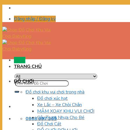
Skip
to
Đăng nhập / Đăng ký
content
Menu
TRANG CHỦ
ĐỒ CHƠI
Tìm
kiếm:
Đồ chơi khu vui chơi trong nhà
Đồ chơi xúc hạt
Xe Lắc – Xe Chòi Chân
MÂM XOAY KHU VUI CHƠI
Cầu Trượt Nhựa Cho Bé
0868 997 369
Đồ Chơi Cát