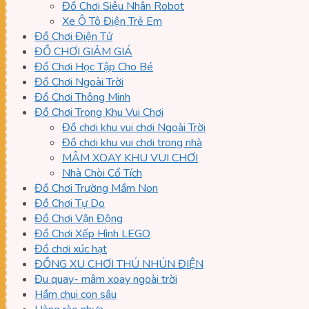
Đồ Chơi Siêu Nhân Robot
Xe Ô Tô Điện Trẻ Em
Đồ Chơi Điện Tử
ĐỒ CHƠI GIẢM GIÁ
Đồ Chơi Học Tập Cho Bé
Đồ Chơi Ngoài Trời
Đồ Chơi Thông Minh
Đồ Chơi Trong Khu Vui Chơi
Đồ chơi khu vui chơi Ngoài Trời
Đồ chơi khu vui chơi trong nhà
MÂM XOAY KHU VUI CHƠI
Nhà Chòi Cổ Tích
Đồ Chơi Trường Mầm Non
Đồ Chơi Tự Do
Đồ Chơi Vận Động
Đồ Chơi Xếp Hình LEGO
Đồ chơi xúc hạt
ĐỒNG XU CHƠI THÚ NHÚN ĐIỆN
Đu quay- mâm xoay ngoài trời
Hầm chui con sâu