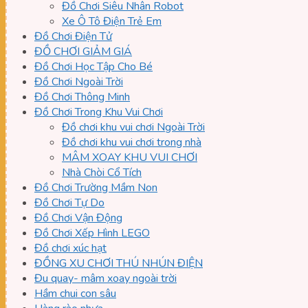
Đồ Chơi Siêu Nhân Robot
Xe Ô Tô Điện Trẻ Em
Đồ Chơi Điện Tử
ĐỒ CHƠI GIẢM GIÁ
Đồ Chơi Học Tập Cho Bé
Đồ Chơi Ngoài Trời
Đồ Chơi Thông Minh
Đồ Chơi Trong Khu Vui Chơi
Đồ chơi khu vui chơi Ngoài Trời
Đồ chơi khu vui chơi trong nhà
MÂM XOAY KHU VUI CHƠI
Nhà Chòi Cổ Tích
Đồ Chơi Trường Mầm Non
Đồ Chơi Tự Do
Đồ Chơi Vận Động
Đồ Chơi Xếp Hình LEGO
Đồ chơi xúc hạt
ĐỒNG XU CHƠI THÚ NHÚN ĐIỆN
Đu quay- mâm xoay ngoài trời
Hầm chui con sâu