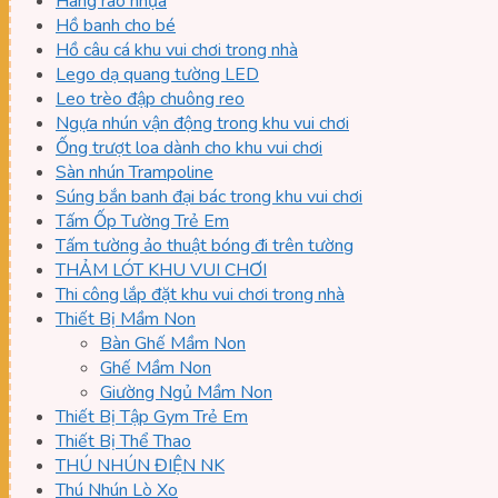
Hàng rào nhựa
Hồ banh cho bé
Hồ câu cá khu vui chơi trong nhà
Lego dạ quang tường LED
Leo trèo đập chuông reo
Ngựa nhún vận động trong khu vui chơi
Ống trượt loa dành cho khu vui chơi
Sàn nhún Trampoline
Súng bắn banh đại bác trong khu vui chơi
Tấm Ốp Tường Trẻ Em
Tấm tường ảo thuật bóng đi trên tường
THẢM LÓT KHU VUI CHƠI
Thi công lắp đặt khu vui chơi trong nhà
Thiết Bị Mầm Non
Bàn Ghế Mầm Non
Ghế Mầm Non
Giường Ngủ Mầm Non
Thiết Bị Tập Gym Trẻ Em
Thiết Bị Thể Thao
THÚ NHÚN ĐIỆN NK
Thú Nhún Lò Xo