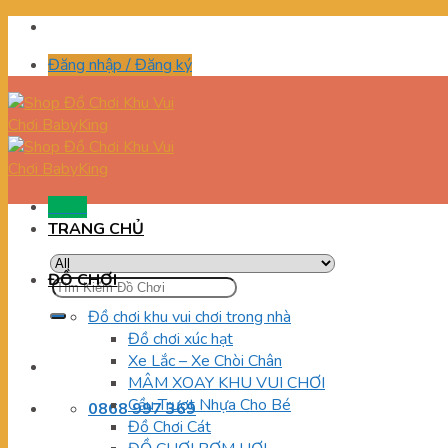
Skip
to
Đăng nhập / Đăng ký
content
Menu
TRANG CHỦ
ĐỒ CHƠI
Tìm
kiếm:
Đồ chơi khu vui chơi trong nhà
Đồ chơi xúc hạt
Xe Lắc – Xe Chòi Chân
MÂM XOAY KHU VUI CHƠI
Cầu Trượt Nhựa Cho Bé
0868 997 369
Đồ Chơi Cát