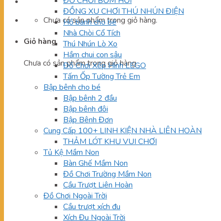
ĐỒ CHƠI BƠM HƠI
ĐỒNG XU CHƠI THÚ NHÚN ĐIỆN
Chưa có sản phẩm trong giỏ hàng.
Hồ banh cho bé
Nhà Chòi Cổ Tích
Giỏ hàng
Thú Nhún Lò Xo
Hầm chui con sâu
Chưa có sản phẩm trong giỏ hàng.
Đồ Chơi Xếp Hình LEGO
Tấm Ốp Tường Trẻ Em
Bập bênh cho bé
Bập bênh 2 đầu
Bập bênh đôi
Bập Bênh Đơn
Cung Cấp 100+ LINH KIỆN NHÀ LIÊN HOÀN
THẢM LÓT KHU VUI CHƠI
Tủ Kệ Mầm Non
Bàn Ghế Mầm Non
Đồ Chơi Trường Mầm Non
Cầu Trượt Liên Hoàn
Đồ Chơi Ngoài Trời
Cầu trượt xích đu
Xích Đu Ngoài Trời