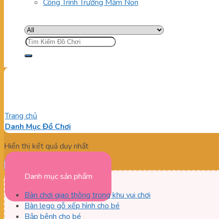
Công Trình Trường Mầm Non
Tìm
kiếm:
Giá nhà bóng mini cho bé
Trang chủ
/
Sản phẩm được gắn thẻ “Giá nhà bóng mini cho bé”
Danh Mục Đồ Chơi
Hiển thị kết quả duy nhất
Danh mục sản phẩm
Bàn chơi giao thông trong khu vui chơi
Bàn lego gỗ xếp hình cho bé
Bập bênh cho bé