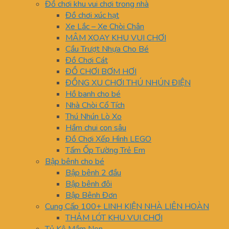
Đồ chơi khu vui chơi trong nhà
Đồ chơi xúc hạt
Xe Lắc – Xe Chòi Chân
MÂM XOAY KHU VUI CHƠI
Cầu Trượt Nhựa Cho Bé
Đồ Chơi Cát
ĐỒ CHƠI BƠM HƠI
ĐỒNG XU CHƠI THÚ NHÚN ĐIỆN
Hồ banh cho bé
Nhà Chòi Cổ Tích
Thú Nhún Lò Xo
Hầm chui con sâu
Đồ Chơi Xếp Hình LEGO
Tấm Ốp Tường Trẻ Em
Bập bênh cho bé
Bập bênh 2 đầu
Bập bênh đôi
Bập Bênh Đơn
Cung Cấp 100+ LINH KIỆN NHÀ LIÊN HOÀN
THẢM LÓT KHU VUI CHƠI