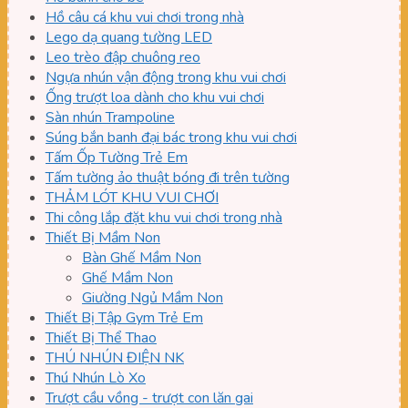
Hồ câu cá khu vui chơi trong nhà
Lego dạ quang tường LED
Leo trèo đập chuông reo
Ngựa nhún vận động trong khu vui chơi
Ống trượt loa dành cho khu vui chơi
Sàn nhún Trampoline
Súng bắn banh đại bác trong khu vui chơi
Tấm Ốp Tường Trẻ Em
Tấm tường ảo thuật bóng đi trên tường
THẢM LÓT KHU VUI CHƠI
Thi công lắp đặt khu vui chơi trong nhà
Thiết Bị Mầm Non
Bàn Ghế Mầm Non
Ghế Mầm Non
Giường Ngủ Mầm Non
Thiết Bị Tập Gym Trẻ Em
Thiết Bị Thể Thao
THÚ NHÚN ĐIỆN NK
Thú Nhún Lò Xo
Trượt cầu vồng - trượt con lăn gai