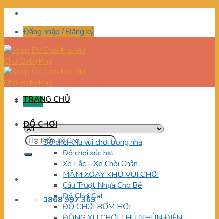
Skip
to
Đăng nhập / Đăng ký
content
TRANG CHỦ
Menu
ĐỒ CHƠI
Tìm
Đồ chơi khu vui chơi trong nhà
kiếm:
Đồ chơi xúc hạt
Xe Lắc – Xe Chòi Chân
MÂM XOAY KHU VUI CHƠI
Cầu Trượt Nhựa Cho Bé
Đồ Chơi Cát
0868 997 369
ĐỒ CHƠI BƠM HƠI
ĐỒNG XU CHƠI THÚ NHÚN ĐIỆN