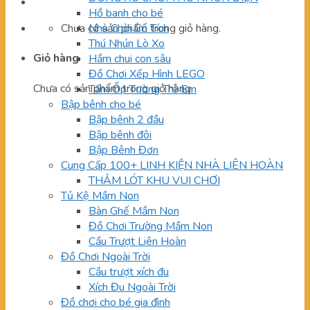
Hồ banh cho bé
Chưa có sản phẩm trong giỏ hàng.
Nhà Chòi Cổ Tích
Thú Nhún Lò Xo
Giỏ hàng
Hầm chui con sâu
Đồ Chơi Xếp Hình LEGO
Chưa có sản phẩm trong giỏ hàng.
Tấm Ốp Tường Trẻ Em
Bập bênh cho bé
Bập bênh 2 đầu
Bập bênh đôi
Bập Bênh Đơn
Cung Cấp 100+ LINH KIỆN NHÀ LIÊN HOÀN
THẢM LÓT KHU VUI CHƠI
Tủ Kệ Mầm Non
Bàn Ghế Mầm Non
Đồ Chơi Trường Mầm Non
Cầu Trượt Liên Hoàn
Đồ Chơi Ngoài Trời
Cầu trượt xích đu
Xích Đu Ngoài Trời
Đồ chơi cho bé gia đình