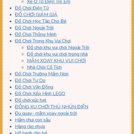
Xe Ô Tô Điện Trẻ Em
Đồ Chơi Điện Tử
ĐỒ CHƠI GIẢM GIÁ
Đồ Chơi Học Tập Cho Bé
Đồ Chơi Ngoài Trời
Đồ Chơi Thông Minh
Đồ Chơi Trong Khu Vui Chơi
Đồ chơi khu vui chơi Ngoài Trời
Đồ chơi khu vui chơi trong nhà
MÂM XOAY KHU VUI CHƠI
Nhà Chòi Cổ Tích
Đồ Chơi Trường Mầm Non
Đồ Chơi Tự Do
Đồ Chơi Vận Động
Đồ Chơi Xếp Hình LEGO
Đồ chơi xúc hạt
ĐỒNG XU CHƠI THÚ NHÚN ĐIỆN
Đu quay- mâm xoay ngoài trời
Hầm chui con sâu
Hàng rào nhựa
Hồ banh cho bé