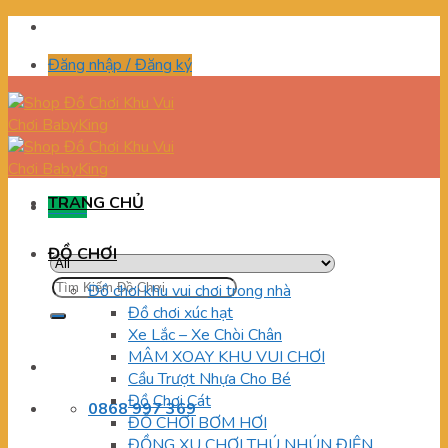
Skip
to
Đăng nhập / Đăng ký
content
TRANG CHỦ
Menu
ĐỒ CHƠI
Tìm
Đồ chơi khu vui chơi trong nhà
kiếm:
Đồ chơi xúc hạt
Xe Lắc – Xe Chòi Chân
MÂM XOAY KHU VUI CHƠI
Cầu Trượt Nhựa Cho Bé
Đồ Chơi Cát
0868 997 369
ĐỒ CHƠI BƠM HƠI
ĐỒNG XU CHƠI THÚ NHÚN ĐIỆN