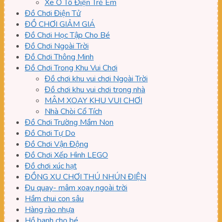
Xe Ô Tô Điện Trẻ Em
Đồ Chơi Điện Tử
ĐỒ CHƠI GIẢM GIÁ
Đồ Chơi Học Tập Cho Bé
Đồ Chơi Ngoài Trời
Đồ Chơi Thông Minh
Đồ Chơi Trong Khu Vui Chơi
Đồ chơi khu vui chơi Ngoài Trời
Đồ chơi khu vui chơi trong nhà
MÂM XOAY KHU VUI CHƠI
Nhà Chòi Cổ Tích
Đồ Chơi Trường Mầm Non
Đồ Chơi Tự Do
Đồ Chơi Vận Động
Đồ Chơi Xếp Hình LEGO
Đồ chơi xúc hạt
ĐỒNG XU CHƠI THÚ NHÚN ĐIỆN
Đu quay- mâm xoay ngoài trời
Hầm chui con sâu
Hàng rào nhựa
Hồ banh cho bé