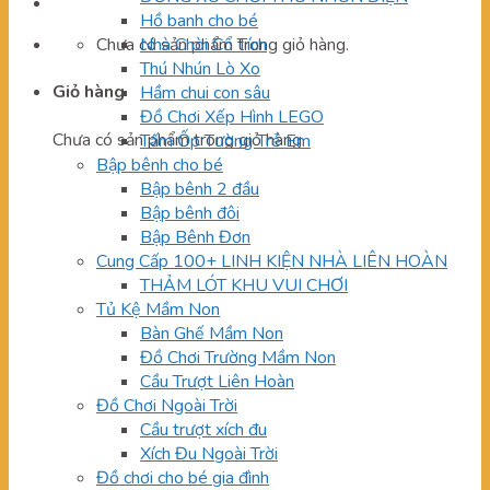
Hồ banh cho bé
Chưa có sản phẩm trong giỏ hàng.
Nhà Chòi Cổ Tích
Thú Nhún Lò Xo
Giỏ hàng
Hầm chui con sâu
Đồ Chơi Xếp Hình LEGO
Chưa có sản phẩm trong giỏ hàng.
Tấm Ốp Tường Trẻ Em
Bập bênh cho bé
Bập bênh 2 đầu
Bập bênh đôi
Bập Bênh Đơn
Cung Cấp 100+ LINH KIỆN NHÀ LIÊN HOÀN
THẢM LÓT KHU VUI CHƠI
Tủ Kệ Mầm Non
Bàn Ghế Mầm Non
Đồ Chơi Trường Mầm Non
Cầu Trượt Liên Hoàn
Đồ Chơi Ngoài Trời
Cầu trượt xích đu
Xích Đu Ngoài Trời
Đồ chơi cho bé gia đình