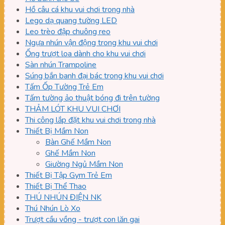
Hồ câu cá khu vui chơi trong nhà
Lego dạ quang tường LED
Leo trèo đập chuông reo
Ngựa nhún vận động trong khu vui chơi
Ống trượt loa dành cho khu vui chơi
Sàn nhún Trampoline
Súng bắn banh đại bác trong khu vui chơi
Tấm Ốp Tường Trẻ Em
Tấm tường ảo thuật bóng đi trên tường
THẢM LÓT KHU VUI CHƠI
Thi công lắp đặt khu vui chơi trong nhà
Thiết Bị Mầm Non
Bàn Ghế Mầm Non
Ghế Mầm Non
Giường Ngủ Mầm Non
Thiết Bị Tập Gym Trẻ Em
Thiết Bị Thể Thao
THÚ NHÚN ĐIỆN NK
Thú Nhún Lò Xo
Trượt cầu vồng - trượt con lăn gai