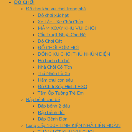
ĐỒ CHƠI
Đồ chơi khu vui chơi trong nhà
Đồ chơi xúc hạt
Xe Lắc – Xe Chòi Chân
MÂM XOAY KHU VUI CHƠI
Cầu Trượt Nhựa Cho Bé
Đồ Chơi Cát
ĐỒ CHƠI BƠM HƠI
ĐỒNG XU CHƠI THÚ NHÚN ĐIỆN
Hồ banh cho bé
Nhà Chòi Cổ Tích
Thú Nhún Lò Xo
Hầm chui con sâu
Đồ Chơi Xếp Hình LEGO
Tấm Ốp Tường Trẻ Em
Bập bênh cho bé
Bập bênh 2 đầu
Bập bênh đôi
Bập Bênh Đơn
Cung Cấp 100+ LINH KIỆN NHÀ LIÊN HOÀN