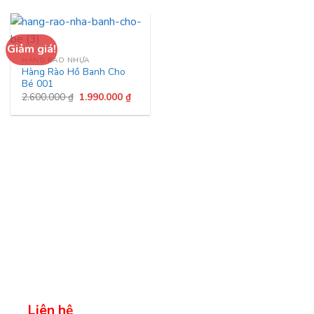
Giảm giá!
HÀNG RÀO NHỰA
Hàng Rào Hồ Banh Cho
Bé 001
Giá
Giá
2.600.000
₫
1.990.000
₫
gốc
hiện
là:
tại
2.600.000 ₫.
là:
1.990.000 ₫.
Liên hệ