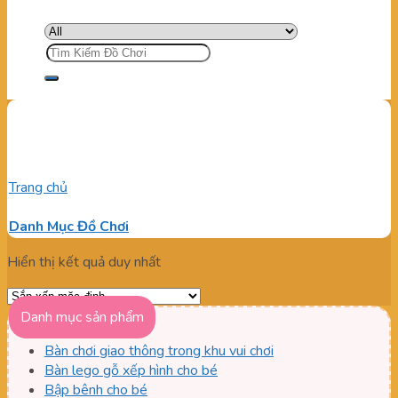
Tìm
kiếm:
lego dạ quang đính tường
Trang chủ
/
Sản phẩm được gắn thẻ “lego dạ quang đính
tường”
Danh Mục Đồ Chơi
Hiển thị kết quả duy nhất
Danh mục sản phẩm
Bàn chơi giao thông trong khu vui chơi
Bàn lego gỗ xếp hình cho bé
Bập bênh cho bé