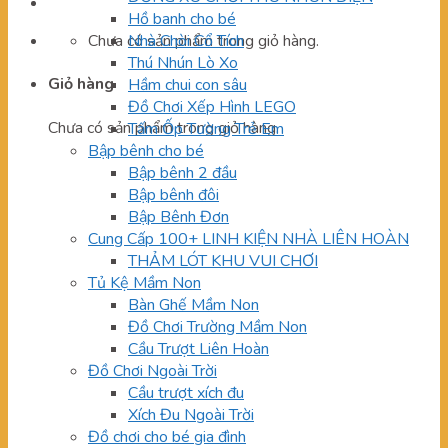
Hồ banh cho bé
Chưa có sản phẩm trong giỏ hàng.
Nhà Chòi Cổ Tích
Thú Nhún Lò Xo
Giỏ hàng
Hầm chui con sâu
Đồ Chơi Xếp Hình LEGO
Chưa có sản phẩm trong giỏ hàng.
Tấm Ốp Tường Trẻ Em
Bập bênh cho bé
Bập bênh 2 đầu
Bập bênh đôi
Bập Bênh Đơn
Cung Cấp 100+ LINH KIỆN NHÀ LIÊN HOÀN
THẢM LÓT KHU VUI CHƠI
Tủ Kệ Mầm Non
Bàn Ghế Mầm Non
Đồ Chơi Trường Mầm Non
Cầu Trượt Liên Hoàn
Đồ Chơi Ngoài Trời
Cầu trượt xích đu
Xích Đu Ngoài Trời
Đồ chơi cho bé gia đình