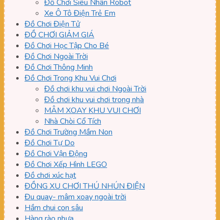
Đồ Chơi Siêu Nhân Robot
Xe Ô Tô Điện Trẻ Em
Đồ Chơi Điện Tử
ĐỒ CHƠI GIẢM GIÁ
Đồ Chơi Học Tập Cho Bé
Đồ Chơi Ngoài Trời
Đồ Chơi Thông Minh
Đồ Chơi Trong Khu Vui Chơi
Đồ chơi khu vui chơi Ngoài Trời
Đồ chơi khu vui chơi trong nhà
MÂM XOAY KHU VUI CHƠI
Nhà Chòi Cổ Tích
Đồ Chơi Trường Mầm Non
Đồ Chơi Tự Do
Đồ Chơi Vận Động
Đồ Chơi Xếp Hình LEGO
Đồ chơi xúc hạt
ĐỒNG XU CHƠI THÚ NHÚN ĐIỆN
Đu quay- mâm xoay ngoài trời
Hầm chui con sâu
Hàng rào nhựa