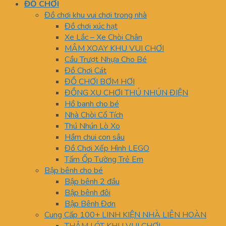
ĐỒ CHƠI
Đồ chơi khu vui chơi trong nhà
Đồ chơi xúc hạt
Xe Lắc – Xe Chòi Chân
MÂM XOAY KHU VUI CHƠI
Cầu Trượt Nhựa Cho Bé
Đồ Chơi Cát
ĐỒ CHƠI BƠM HƠI
ĐỒNG XU CHƠI THÚ NHÚN ĐIỆN
Hồ banh cho bé
Nhà Chòi Cổ Tích
Thú Nhún Lò Xo
Hầm chui con sâu
Đồ Chơi Xếp Hình LEGO
Tấm Ốp Tường Trẻ Em
Bập bênh cho bé
Bập bênh 2 đầu
Bập bênh đôi
Bập Bênh Đơn
Cung Cấp 100+ LINH KIỆN NHÀ LIÊN HOÀN