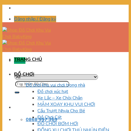
Skip
to
Đăng nhập / Đăng ký
content
TRANG CHỦ
Menu
ĐỒ CHƠI
Tìm
Đồ chơi khu vui chơi trong nhà
kiếm:
Đồ chơi xúc hạt
Xe Lắc – Xe Chòi Chân
MÂM XOAY KHU VUI CHƠI
Cầu Trượt Nhựa Cho Bé
Đồ Chơi Cát
0868 997 369
ĐỒ CHƠI BƠM HƠI
ĐỒNG XU CHƠI THÚ NHÚN ĐIỆN