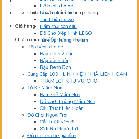
Hồ banh cho bé
Chưa có sản phẩm trong giỏ hàng.
Nhà Chòi Cổ Tích
Thú Nhún Lò Xo
Giỏ hàng
Hầm chui con sâu
Đồ Chơi Xếp Hình LEGO
Chưa có sản phẩm trong giỏ hàng.
Tấm Ốp Tường Trẻ Em
Bập bênh cho bé
Bập bênh 2 đầu
Bập bênh đôi
Bập Bênh Đơn
Cung Cấp 100+ LINH KIỆN NHÀ LIÊN HOÀN
THẢM LÓT KHU VUI CHƠI
Tủ Kệ Mầm Non
Bàn Ghế Mầm Non
Đồ Chơi Trường Mầm Non
Cầu Trượt Liên Hoàn
Đồ Chơi Ngoài Trời
Cầu trượt xích đu
Xích Đu Ngoài Trời
Đồ chơi cho bé gia đình