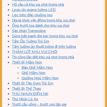
Hồ câu cá khu vui chơi trong nhà
Lego dạ quang tường LED
Leo trèo đập chuông reo
Ngựa nhún vận động trong khu vui chơi
Ống trượt loa dành cho khu vui chơi
Sàn nhún Trampoline
Súng bắn banh đại bác trong khu vui chơi
Tấm Ốp Tường Trẻ Em
Tấm tường ảo thuật bóng đi trên tường
THẢM LÓT KHU VUI CHƠI
Thi công lắp đặt khu vui chơi trong nhà
Thiết Bị Mầm Non
Bàn Ghế Mầm Non
Ghế Mầm Non
Giường Ngủ Mầm Non
Thiết Bị Tập Gym Trẻ Em
Thiết Bị Thể Thao
THÚ NHÚN ĐIỆN NK
Thú Nhún Lò Xo
Trượt cầu vồng - trượt con lăn gai