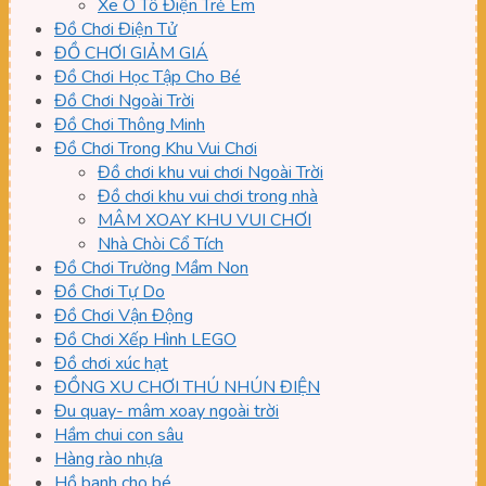
Xe Ô Tô Điện Trẻ Em
Đồ Chơi Điện Tử
ĐỒ CHƠI GIẢM GIÁ
Đồ Chơi Học Tập Cho Bé
Đồ Chơi Ngoài Trời
Đồ Chơi Thông Minh
Đồ Chơi Trong Khu Vui Chơi
Đồ chơi khu vui chơi Ngoài Trời
Đồ chơi khu vui chơi trong nhà
MÂM XOAY KHU VUI CHƠI
Nhà Chòi Cổ Tích
Đồ Chơi Trường Mầm Non
Đồ Chơi Tự Do
Đồ Chơi Vận Động
Đồ Chơi Xếp Hình LEGO
Đồ chơi xúc hạt
ĐỒNG XU CHƠI THÚ NHÚN ĐIỆN
Đu quay- mâm xoay ngoài trời
Hầm chui con sâu
Hàng rào nhựa
Hồ banh cho bé