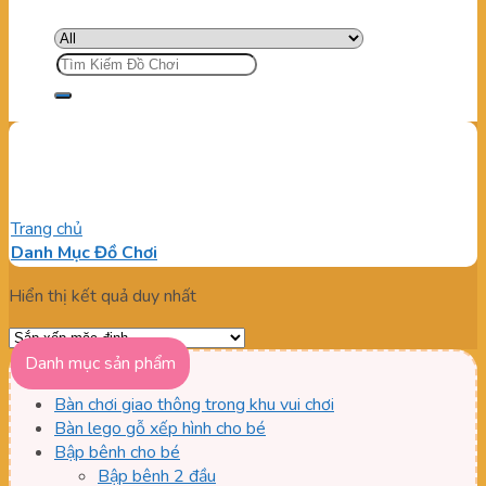
Tìm
kiếm:
Leo trèo cho bé
Trang chủ
/
Sản phẩm được gắn thẻ “Leo trèo cho bé”
Danh Mục Đồ Chơi
Hiển thị kết quả duy nhất
Danh mục sản phẩm
Bàn chơi giao thông trong khu vui chơi
Bàn lego gỗ xếp hình cho bé
Bập bênh cho bé
Bập bênh 2 đầu