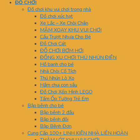
ĐỒ CHƠI
Đồ chơi khu vui chơi trong nhà
Đồ chơi xúc hạt
Xe Lắc – Xe Chòi Chân
MÂM XOAY KHU VUI CHƠI
Cầu Trượt Nhựa Cho Bé
Đồ Chơi Cát
ĐỒ CHƠI BƠM HƠI
ĐỒNG XU CHƠI THÚ NHÚN ĐIỆN
Hồ banh cho bé
Nhà Chòi Cổ Tích
Thú Nhún Lò Xo
Hầm chui con sâu
Đồ Chơi Xếp Hình LEGO
Tấm Ốp Tường Trẻ Em
Bập bênh cho bé
Bập bênh 2 đầu
Bập bênh đôi
Bập Bênh Đơn
Cung Cấp 100+ LINH KIỆN NHÀ LIÊN HOÀN