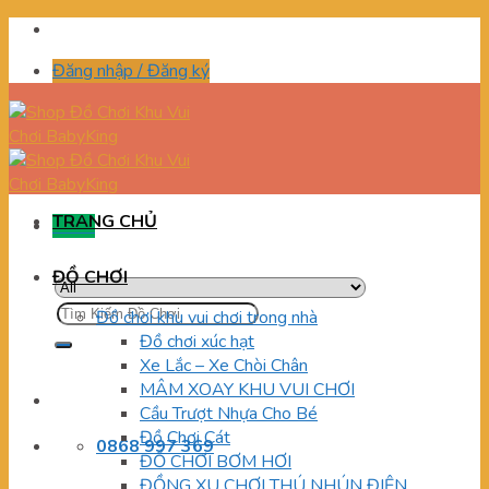
Skip
to
Đăng nhập / Đăng ký
content
TRANG CHỦ
Menu
ĐỒ CHƠI
Tìm
Đồ chơi khu vui chơi trong nhà
kiếm:
Đồ chơi xúc hạt
Xe Lắc – Xe Chòi Chân
MÂM XOAY KHU VUI CHƠI
Cầu Trượt Nhựa Cho Bé
Đồ Chơi Cát
0868 997 369
ĐỒ CHƠI BƠM HƠI
ĐỒNG XU CHƠI THÚ NHÚN ĐIỆN