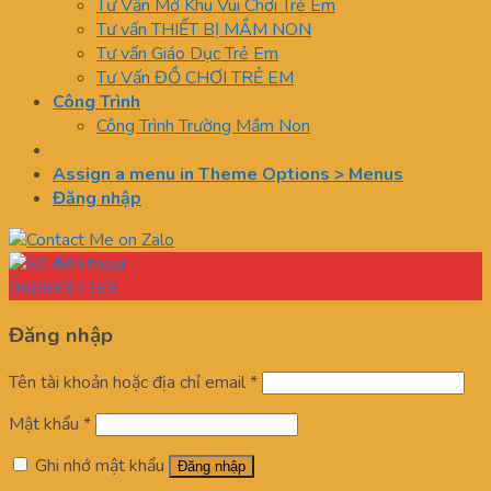
Tư Vấn Mở Khu Vui Chơi Trẻ Em
Tư vấn THIẾT BỊ MẦM NON
Tư vấn Giáo Dục Trẻ Em
Tư Vấn ĐỒ CHƠI TRẺ EM
Công Trình
Công Trình Trường Mầm Non
Assign a menu in Theme Options > Menus
Đăng nhập
0868997369
Đăng nhập
Tên tài khoản hoặc địa chỉ email
*
Mật khẩu
*
Ghi nhớ mật khẩu
Đăng nhập