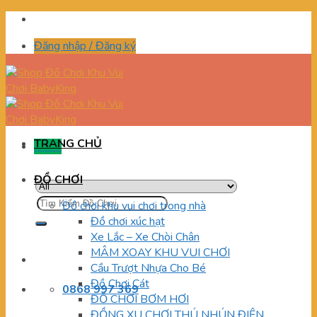
Skip
to
Đăng nhập / Đăng ký
content
TRANG CHỦ
Menu
ĐỒ CHƠI
Tìm
Đồ chơi khu vui chơi trong nhà
kiếm:
Đồ chơi xúc hạt
Xe Lắc – Xe Chòi Chân
MÂM XOAY KHU VUI CHƠI
Cầu Trượt Nhựa Cho Bé
Đồ Chơi Cát
0868 997 369
ĐỒ CHƠI BƠM HƠI
ĐỒNG XU CHƠI THÚ NHÚN ĐIỆN