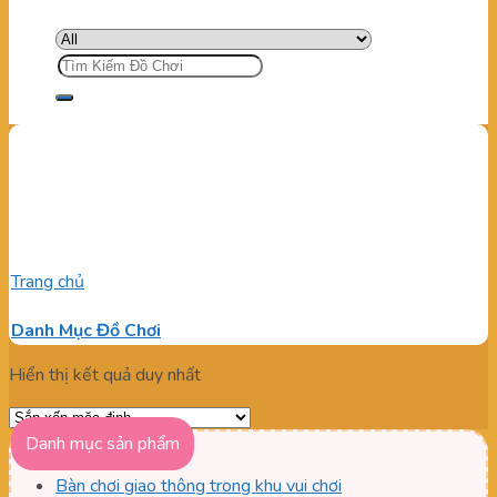
Tìm
kiếm:
leo trèo vận động bằng
nhựa
Trang chủ
/
Sản phẩm được gắn thẻ “leo trèo vận động bằng
nhựa”
Danh Mục Đồ Chơi
Hiển thị kết quả duy nhất
Danh mục sản phẩm
Bàn chơi giao thông trong khu vui chơi