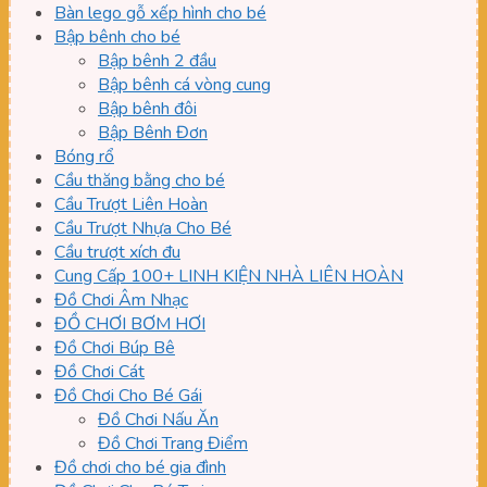
Bàn lego gỗ xếp hình cho bé
Bập bênh cho bé
Bập bênh 2 đầu
Bập bênh cá vòng cung
Bập bênh đôi
Bập Bênh Đơn
Bóng rổ
Cầu thăng bằng cho bé
Cầu Trượt Liên Hoàn
Cầu Trượt Nhựa Cho Bé
Cầu trượt xích đu
Cung Cấp 100+ LINH KIỆN NHÀ LIÊN HOÀN
Đồ Chơi Âm Nhạc
ĐỒ CHƠI BƠM HƠI
Đồ Chơi Búp Bê
Đồ Chơi Cát
Đồ Chơi Cho Bé Gái
Đồ Chơi Nấu Ăn
Đồ Chơi Trang Điểm
Đồ chơi cho bé gia đình