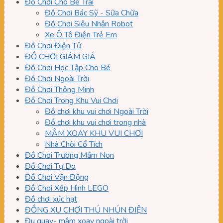
Đồ Chơi Cho Bé Trai
Đồ Chơi Bác Sỹ - Sữa Chữa
Đồ Chơi Siêu Nhân Robot
Xe Ô Tô Điện Trẻ Em
Đồ Chơi Điện Tử
ĐỒ CHƠI GIẢM GIÁ
Đồ Chơi Học Tập Cho Bé
Đồ Chơi Ngoài Trời
Đồ Chơi Thông Minh
Đồ Chơi Trong Khu Vui Chơi
Đồ chơi khu vui chơi Ngoài Trời
Đồ chơi khu vui chơi trong nhà
MÂM XOAY KHU VUI CHƠI
Nhà Chòi Cổ Tích
Đồ Chơi Trường Mầm Non
Đồ Chơi Tự Do
Đồ Chơi Vận Động
Đồ Chơi Xếp Hình LEGO
Đồ chơi xúc hạt
ĐỒNG XU CHƠI THÚ NHÚN ĐIỆN
Đu quay- mâm xoay ngoài trời