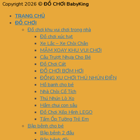
Copyright 2026 ©
ĐỒ CHƠI BabyKing
TRANG CHỦ
ĐỒ CHƠI
Đồ chơi khu vui chơi trong nhà
Đồ chơi xúc hạt
Xe Lắc – Xe Chòi Chân
MÂM XOAY KHU VUI CHƠI
Cầu Trượt Nhựa Cho Bé
Đồ Chơi Cát
ĐỒ CHƠI BƠM HƠI
ĐỒNG XU CHƠI THÚ NHÚN ĐIỆN
Hồ banh cho bé
Nhà Chòi Cổ Tích
Thú Nhún Lò Xo
Hầm chui con sâu
Đồ Chơi Xếp Hình LEGO
Tấm Ốp Tường Trẻ Em
Bập bênh cho bé
Bập bênh 2 đầu
Bập bênh đôi