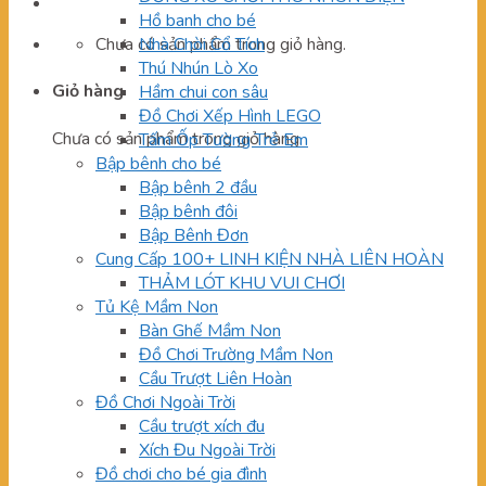
Hồ banh cho bé
Chưa có sản phẩm trong giỏ hàng.
Nhà Chòi Cổ Tích
Thú Nhún Lò Xo
Giỏ hàng
Hầm chui con sâu
Đồ Chơi Xếp Hình LEGO
Chưa có sản phẩm trong giỏ hàng.
Tấm Ốp Tường Trẻ Em
Bập bênh cho bé
Bập bênh 2 đầu
Bập bênh đôi
Bập Bênh Đơn
Cung Cấp 100+ LINH KIỆN NHÀ LIÊN HOÀN
THẢM LÓT KHU VUI CHƠI
Tủ Kệ Mầm Non
Bàn Ghế Mầm Non
Đồ Chơi Trường Mầm Non
Cầu Trượt Liên Hoàn
Đồ Chơi Ngoài Trời
Cầu trượt xích đu
Xích Đu Ngoài Trời
Đồ chơi cho bé gia đình