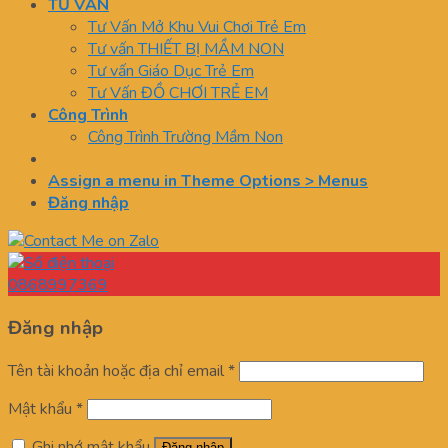
TƯ VẤN
Tư Vấn Mở Khu Vui Chơi Trẻ Em
Tư vấn THIẾT BỊ MẦM NON
Tư vấn Giáo Dục Trẻ Em
Tư Vấn ĐỒ CHƠI TRẺ EM
Công Trình
Công Trình Trường Mầm Non
Assign a menu in Theme Options > Menus
Đăng nhập
0868997369
Đăng nhập
Tên tài khoản hoặc địa chỉ email
*
Mật khẩu
*
Ghi nhớ mật khẩu
Đăng nhập