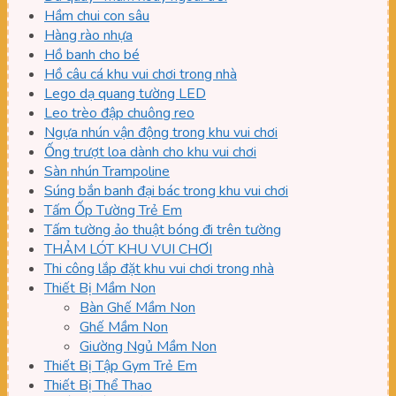
Hầm chui con sâu
Hàng rào nhựa
Hồ banh cho bé
Hồ câu cá khu vui chơi trong nhà
Lego dạ quang tường LED
Leo trèo đập chuông reo
Ngựa nhún vận động trong khu vui chơi
Ống trượt loa dành cho khu vui chơi
Sàn nhún Trampoline
Súng bắn banh đại bác trong khu vui chơi
Tấm Ốp Tường Trẻ Em
Tấm tường ảo thuật bóng đi trên tường
THẢM LÓT KHU VUI CHƠI
Thi công lắp đặt khu vui chơi trong nhà
Thiết Bị Mầm Non
Bàn Ghế Mầm Non
Ghế Mầm Non
Giường Ngủ Mầm Non
Thiết Bị Tập Gym Trẻ Em
Thiết Bị Thể Thao