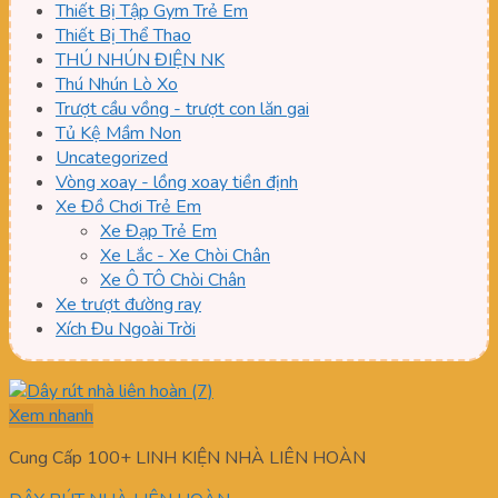
Thiết Bị Tập Gym Trẻ Em
Thiết Bị Thể Thao
THÚ NHÚN ĐIỆN NK
Thú Nhún Lò Xo
Trượt cầu vồng - trượt con lăn gai
Tủ Kệ Mầm Non
Uncategorized
Vòng xoay - lồng xoay tiền định
Xe Đồ Chơi Trẻ Em
Xe Đạp Trẻ Em
Xe Lắc - Xe Chòi Chân
Xe Ô TÔ Chòi Chân
Xe trượt đường ray
Xích Đu Ngoài Trời
Xem nhanh
Cung Cấp 100+ LINH KIỆN NHÀ LIÊN HOÀN