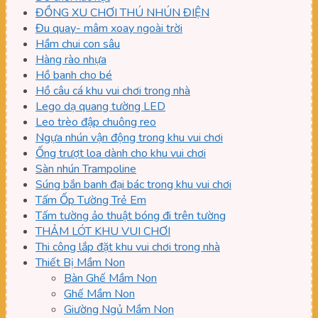
ĐỒNG XU CHƠI THÚ NHÚN ĐIỆN
Đu quay- mâm xoay ngoài trời
Hầm chui con sâu
Hàng rào nhựa
Hồ banh cho bé
Hồ câu cá khu vui chơi trong nhà
Lego dạ quang tường LED
Leo trèo đập chuông reo
Ngựa nhún vận động trong khu vui chơi
Ống trượt loa dành cho khu vui chơi
Sàn nhún Trampoline
Súng bắn banh đại bác trong khu vui chơi
Tấm Ốp Tường Trẻ Em
Tấm tường ảo thuật bóng đi trên tường
THẢM LÓT KHU VUI CHƠI
Thi công lắp đặt khu vui chơi trong nhà
Thiết Bị Mầm Non
Bàn Ghế Mầm Non
Ghế Mầm Non
Giường Ngủ Mầm Non