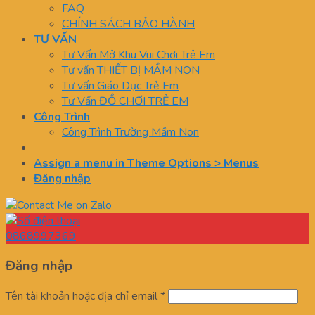
FAQ
CHÍNH SÁCH BẢO HÀNH
TƯ VẤN
Tư Vấn Mở Khu Vui Chơi Trẻ Em
Tư vấn THIẾT BỊ MẦM NON
Tư vấn Giáo Dục Trẻ Em
Tư Vấn ĐỒ CHƠI TRẺ EM
Công Trình
Công Trình Trường Mầm Non
Assign a menu in Theme Options > Menus
Đăng nhập
0868997369
Đăng nhập
Tên tài khoản hoặc địa chỉ email
*