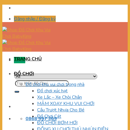
Skip
to
Đăng nhập / Đăng ký
content
TRANG CHỦ
Menu
ĐỒ CHƠI
Tìm
Đồ chơi khu vui chơi trong nhà
kiếm:
Đồ chơi xúc hạt
Xe Lắc – Xe Chòi Chân
MÂM XOAY KHU VUI CHƠI
Cầu Trượt Nhựa Cho Bé
Đồ Chơi Cát
0868 997 369
ĐỒ CHƠI BƠM HƠI
ĐỒNG XU CHƠI THÚ NHÚN ĐIỆN