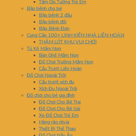
Tấm Ốp Tường Trẻ Em
Bập bênh cho bé
Bập bênh 2 đầu
Bập bênh đôi
Bập Bênh Đơn
Cung Cấp 100+ LINH KIỆN NHÀ LIÊN HOÀN
THẢM LÓT KHU VUI CHƠI
Tủ Kệ Mầm Non
Bàn Ghế Mầm Non
Đồ Chơi Trường Mầm Non
Cầu Trượt Liên Hoàn
Đồ Chơi Ngoài Trời
Cầu trượt xích đu
Xích Đu Ngoài Trời
Đồ chơi cho bé gia đình
Đồ Chơi Cho Bé Trai
Đồ Chơi Cho Bé Gái
Xe Đồ Chơi Trẻ Em
Hàng rào nhựa
Thiết Bị Thể Thao
Đồ Chơi Nấu Ăn