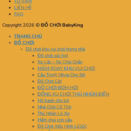
TƯ VẤN
LIÊN HỆ
FAQ
Copyright 2026 ©
ĐỒ CHƠI BabyKing
TRANG CHỦ
ĐỒ CHƠI
Đồ chơi khu vui chơi trong nhà
Đồ chơi xúc hạt
Xe Lắc – Xe Chòi Chân
MÂM XOAY KHU VUI CHƠI
Cầu Trượt Nhựa Cho Bé
Đồ Chơi Cát
ĐỒ CHƠI BƠM HƠI
ĐỒNG XU CHƠI THÚ NHÚN ĐIỆN
Hồ banh cho bé
Nhà Chòi Cổ Tích
Thú Nhún Lò Xo
Hầm chui con sâu
Đồ Chơi Xếp Hình LEGO