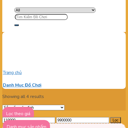
Tìm
kiếm:
LINH KIỆN KHU VUI CHƠI
NHẬP KHẨU
Trang chủ
/
Sản phẩm được gắn thẻ “LINH KIỆN KHU VUI
CHƠI NHẬP KHẨU”
Danh Mục Đồ Chơi
Showing all 4 results
Lọc theo giá
Giá
Giá
Lọc
tối
tối
Danh mục sản phẩm