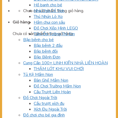
Hồ banh cho bé
Chưa có sản phẩm trong giỏ hàng.
Nhà Chòi Cổ Tích
Thú Nhún Lò Xo
Giỏ hàng
Hầm chui con sâu
Đồ Chơi Xếp Hình LEGO
Chưa có sản phẩm trong giỏ hàng.
Tấm Ốp Tường Trẻ Em
Bập bênh cho bé
Bập bênh 2 đầu
Bập bênh đôi
Bập Bênh Đơn
Cung Cấp 100+ LINH KIỆN NHÀ LIÊN HOÀN
THẢM LÓT KHU VUI CHƠI
Tủ Kệ Mầm Non
Bàn Ghế Mầm Non
Đồ Chơi Trường Mầm Non
Cầu Trượt Liên Hoàn
Đồ Chơi Ngoài Trời
Cầu trượt xích đu
Xích Đu Ngoài Trời
Đồ chơi cho bé gia đình