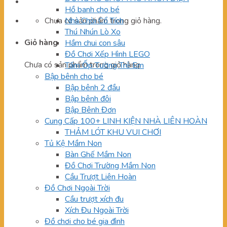
Hồ banh cho bé
Chưa có sản phẩm trong giỏ hàng.
Nhà Chòi Cổ Tích
Thú Nhún Lò Xo
Giỏ hàng
Hầm chui con sâu
Đồ Chơi Xếp Hình LEGO
Chưa có sản phẩm trong giỏ hàng.
Tấm Ốp Tường Trẻ Em
Bập bênh cho bé
Bập bênh 2 đầu
Bập bênh đôi
Bập Bênh Đơn
Cung Cấp 100+ LINH KIỆN NHÀ LIÊN HOÀN
THẢM LÓT KHU VUI CHƠI
Tủ Kệ Mầm Non
Bàn Ghế Mầm Non
Đồ Chơi Trường Mầm Non
Cầu Trượt Liên Hoàn
Đồ Chơi Ngoài Trời
Cầu trượt xích đu
Xích Đu Ngoài Trời
Đồ chơi cho bé gia đình