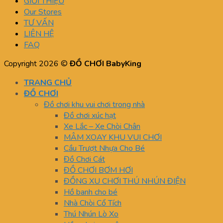
GIỚI THIỆU
Our Stores
TƯ VẤN
LIÊN HỆ
FAQ
Copyright 2026 ©
ĐỒ CHƠI BabyKing
TRANG CHỦ
ĐỒ CHƠI
Đồ chơi khu vui chơi trong nhà
Đồ chơi xúc hạt
Xe Lắc – Xe Chòi Chân
MÂM XOAY KHU VUI CHƠI
Cầu Trượt Nhựa Cho Bé
Đồ Chơi Cát
ĐỒ CHƠI BƠM HƠI
ĐỒNG XU CHƠI THÚ NHÚN ĐIỆN
Hồ banh cho bé
Nhà Chòi Cổ Tích
Thú Nhún Lò Xo