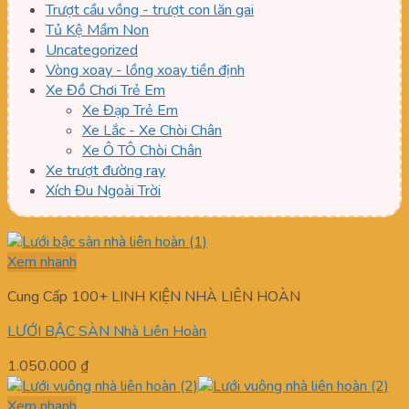
Trượt cầu vồng - trượt con lăn gai
Tủ Kệ Mầm Non
Uncategorized
Vòng xoay - lồng xoay tiền định
Xe Đồ Chơi Trẻ Em
Xe Đạp Trẻ Em
Xe Lắc - Xe Chòi Chân
Xe Ô TÔ Chòi Chân
Xe trượt đường ray
Xích Đu Ngoài Trời
Xem nhanh
Cung Cấp 100+ LINH KIỆN NHÀ LIÊN HOÀN
LƯỚI BẬC SÀN Nhà Liên Hoàn
1.050.000
₫
Xem nhanh