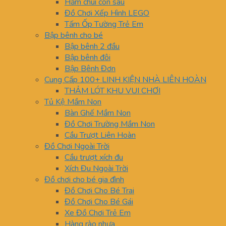
Hầm chui con sâu
Đồ Chơi Xếp Hình LEGO
Tấm Ốp Tường Trẻ Em
Bập bênh cho bé
Bập bênh 2 đầu
Bập bênh đôi
Bập Bênh Đơn
Cung Cấp 100+ LINH KIỆN NHÀ LIÊN HOÀN
THẢM LÓT KHU VUI CHƠI
Tủ Kệ Mầm Non
Bàn Ghế Mầm Non
Đồ Chơi Trường Mầm Non
Cầu Trượt Liên Hoàn
Đồ Chơi Ngoài Trời
Cầu trượt xích đu
Xích Đu Ngoài Trời
Đồ chơi cho bé gia đình
Đồ Chơi Cho Bé Trai
Đồ Chơi Cho Bé Gái
Xe Đồ Chơi Trẻ Em
Hàng rào nhựa