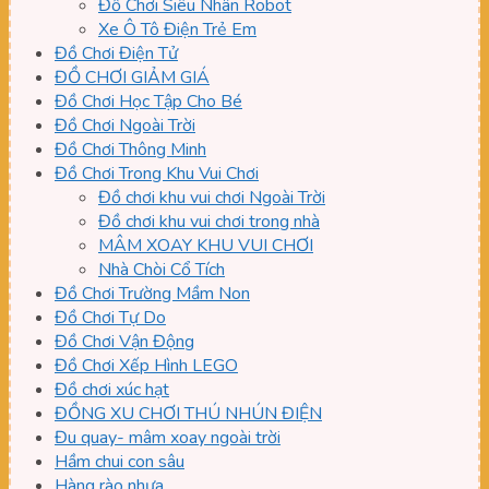
Đồ Chơi Siêu Nhân Robot
Xe Ô Tô Điện Trẻ Em
Đồ Chơi Điện Tử
ĐỒ CHƠI GIẢM GIÁ
Đồ Chơi Học Tập Cho Bé
Đồ Chơi Ngoài Trời
Đồ Chơi Thông Minh
Đồ Chơi Trong Khu Vui Chơi
Đồ chơi khu vui chơi Ngoài Trời
Đồ chơi khu vui chơi trong nhà
MÂM XOAY KHU VUI CHƠI
Nhà Chòi Cổ Tích
Đồ Chơi Trường Mầm Non
Đồ Chơi Tự Do
Đồ Chơi Vận Động
Đồ Chơi Xếp Hình LEGO
Đồ chơi xúc hạt
ĐỒNG XU CHƠI THÚ NHÚN ĐIỆN
Đu quay- mâm xoay ngoài trời
Hầm chui con sâu
Hàng rào nhựa