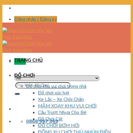
Skip
to
Đăng nhập / Đăng ký
content
TRANG CHỦ
Menu
ĐỒ CHƠI
Tìm
Đồ chơi khu vui chơi trong nhà
kiếm:
Đồ chơi xúc hạt
Xe Lắc – Xe Chòi Chân
MÂM XOAY KHU VUI CHƠI
Cầu Trượt Nhựa Cho Bé
Đồ Chơi Cát
0868 997 369
ĐỒ CHƠI BƠM HƠI
ĐỒNG XU CHƠI THÚ NHÚN ĐIỆN