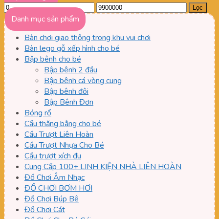
Giá
Giá
Lọc
tối
tối
Danh mục sản phẩm
thiểu
đa
Bàn chơi giao thông trong khu vui chơi
Bàn lego gỗ xếp hình cho bé
Bập bênh cho bé
Bập bênh 2 đầu
Bập bênh cá vòng cung
Bập bênh đôi
Bập Bênh Đơn
Bóng rổ
Cầu thăng bằng cho bé
Cầu Trượt Liên Hoàn
Cầu Trượt Nhựa Cho Bé
Cầu trượt xích đu
Cung Cấp 100+ LINH KIỆN NHÀ LIÊN HOÀN
Đồ Chơi Âm Nhạc
ĐỒ CHƠI BƠM HƠI
Đồ Chơi Búp Bê
Đồ Chơi Cát