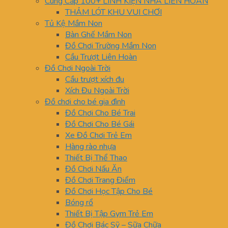
Cung Cấp 100+ LINH KIỆN NHÀ LIÊN HOÀN
THẢM LÓT KHU VUI CHƠI
Tủ Kệ Mầm Non
Bàn Ghế Mầm Non
Đồ Chơi Trường Mầm Non
Cầu Trượt Liên Hoàn
Đồ Chơi Ngoài Trời
Cầu trượt xích đu
Xích Đu Ngoài Trời
Đồ chơi cho bé gia đình
Đồ Chơi Cho Bé Trai
Đồ Chơi Cho Bé Gái
Xe Đồ Chơi Trẻ Em
Hàng rào nhựa
Thiết Bị Thể Thao
Đồ Chơi Nấu Ăn
Đồ Chơi Trang Điểm
Đồ Chơi Học Tập Cho Bé
Bóng rổ
Thiết Bị Tập Gym Trẻ Em
Đồ Chơi Bác Sỹ – Sữa Chữa