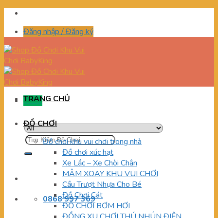
Skip
to
Đăng nhập / Đăng ký
content
TRANG CHỦ
Menu
ĐỒ CHƠI
Tìm
Đồ chơi khu vui chơi trong nhà
kiếm:
Đồ chơi xúc hạt
Xe Lắc – Xe Chòi Chân
MÂM XOAY KHU VUI CHƠI
Cầu Trượt Nhựa Cho Bé
Đồ Chơi Cát
0868 997 369
ĐỒ CHƠI BƠM HƠI
ĐỒNG XU CHƠI THÚ NHÚN ĐIỆN