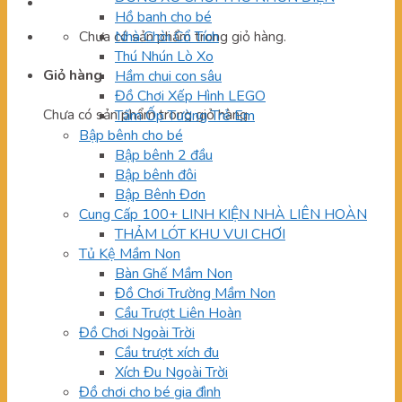
Hồ banh cho bé
Chưa có sản phẩm trong giỏ hàng.
Nhà Chòi Cổ Tích
Thú Nhún Lò Xo
Giỏ hàng
Hầm chui con sâu
Đồ Chơi Xếp Hình LEGO
Chưa có sản phẩm trong giỏ hàng.
Tấm Ốp Tường Trẻ Em
Bập bênh cho bé
Bập bênh 2 đầu
Bập bênh đôi
Bập Bênh Đơn
Cung Cấp 100+ LINH KIỆN NHÀ LIÊN HOÀN
THẢM LÓT KHU VUI CHƠI
Tủ Kệ Mầm Non
Bàn Ghế Mầm Non
Đồ Chơi Trường Mầm Non
Cầu Trượt Liên Hoàn
Đồ Chơi Ngoài Trời
Cầu trượt xích đu
Xích Đu Ngoài Trời
Đồ chơi cho bé gia đình