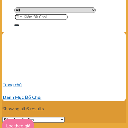
Tìm
kiếm:
LINH PHỤ KIỆN KHU VUI
CHƠI NGOÀI TRỜI HỒ CHÍ
MINH
Trang chủ
/
Sản phẩm được gắn thẻ “LINH PHỤ KIỆN KHU
VUI CHƠI NGOÀI TRỜI HỒ CHÍ MINH”
Danh Mục Đồ Chơi
Showing all 6 results
Lọc theo giá