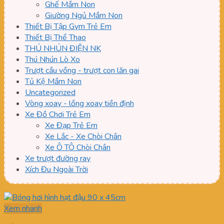
Ghế Mầm Non
Giường Ngủ Mầm Non
Thiết Bị Tập Gym Trẻ Em
Thiết Bị Thể Thao
THÚ NHÚN ĐIỆN NK
Thú Nhún Lò Xo
Trượt cầu vồng - trượt con lăn gai
Tủ Kệ Mầm Non
Uncategorized
Vòng xoay - lồng xoay tiền định
Xe Đồ Chơi Trẻ Em
Xe Đạp Trẻ Em
Xe Lắc - Xe Chòi Chân
Xe Ô TÔ Chòi Chân
Xe trượt đường ray
Xích Đu Ngoài Trời
Xem nhanh