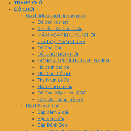
TRANG CHỦ
ĐỒ CHƠI
Đồ chơi khu vui chơi trong nhà
Đồ chơi xúc hạt
Xe Lắc – Xe Chòi Chân
MÂM XOAY KHU VUI CHƠI
Cầu Trượt Nhựa Cho Bé
Đồ Chơi Cát
ĐỒ CHƠI BƠM HƠI
ĐỒNG XU CHƠI THÚ NHÚN ĐIỆN
Hồ banh cho bé
Nhà Chòi Cổ Tích
Thú Nhún Lò Xo
Hầm chui con sâu
Đồ Chơi Xếp Hình LEGO
Tấm Ốp Tường Trẻ Em
Bập bênh cho bé
Bập bênh 2 đầu
Bập bênh đôi
Bập Bênh Đơn