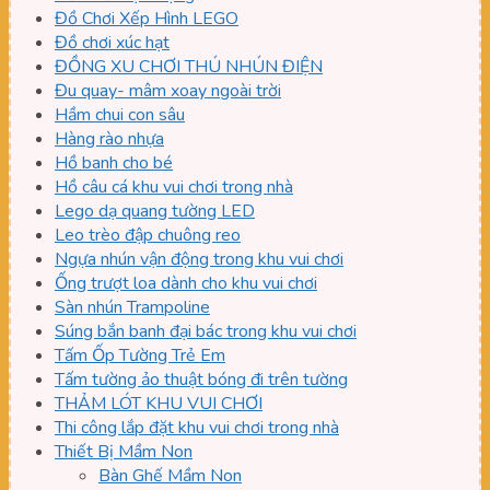
Đồ Chơi Xếp Hình LEGO
Đồ chơi xúc hạt
ĐỒNG XU CHƠI THÚ NHÚN ĐIỆN
Đu quay- mâm xoay ngoài trời
Hầm chui con sâu
Hàng rào nhựa
Hồ banh cho bé
Hồ câu cá khu vui chơi trong nhà
Lego dạ quang tường LED
Leo trèo đập chuông reo
Ngựa nhún vận động trong khu vui chơi
Ống trượt loa dành cho khu vui chơi
Sàn nhún Trampoline
Súng bắn banh đại bác trong khu vui chơi
Tấm Ốp Tường Trẻ Em
Tấm tường ảo thuật bóng đi trên tường
THẢM LÓT KHU VUI CHƠI
Thi công lắp đặt khu vui chơi trong nhà
Thiết Bị Mầm Non
Bàn Ghế Mầm Non