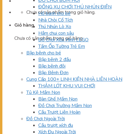
ĐỒ CHƠI BƠM HƠI
ĐỒNG XU CHƠI THÚ NHÚN ĐIỆN
Chưa có sản phẩm trong giỏ hàng.
Hồ banh cho bé
Nhà Chòi Cổ Tích
Giỏ hàng
Thú Nhún Lò Xo
Hầm chui con sâu
Chưa có sản phẩm trong giỏ hàng.
Đồ Chơi Xếp Hình LEGO
Tấm Ốp Tường Trẻ Em
Bập bênh cho bé
Bập bênh 2 đầu
Bập bênh đôi
Bập Bênh Đơn
Cung Cấp 100+ LINH KIỆN NHÀ LIÊN HOÀN
THẢM LÓT KHU VUI CHƠI
Tủ Kệ Mầm Non
Bàn Ghế Mầm Non
Đồ Chơi Trường Mầm Non
Cầu Trượt Liên Hoàn
Đồ Chơi Ngoài Trời
Cầu trượt xích đu
Xích Đu Ngoài Trời