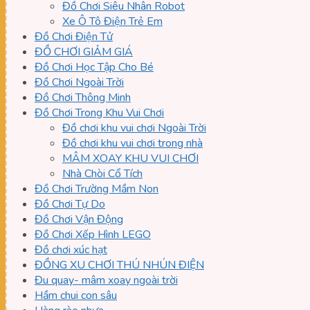
Đồ Chơi Siêu Nhân Robot
Xe Ô Tô Điện Trẻ Em
Đồ Chơi Điện Tử
ĐỒ CHƠI GIẢM GIÁ
Đồ Chơi Học Tập Cho Bé
Đồ Chơi Ngoài Trời
Đồ Chơi Thông Minh
Đồ Chơi Trong Khu Vui Chơi
Đồ chơi khu vui chơi Ngoài Trời
Đồ chơi khu vui chơi trong nhà
MÂM XOAY KHU VUI CHƠI
Nhà Chòi Cổ Tích
Đồ Chơi Trường Mầm Non
Đồ Chơi Tự Do
Đồ Chơi Vận Động
Đồ Chơi Xếp Hình LEGO
Đồ chơi xúc hạt
ĐỒNG XU CHƠI THÚ NHÚN ĐIỆN
Đu quay- mâm xoay ngoài trời
Hầm chui con sâu