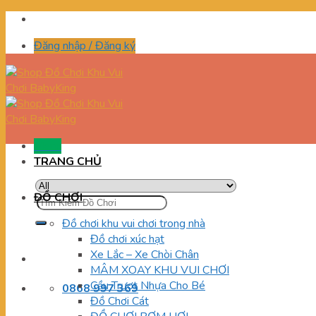
Skip
to
Đăng nhập / Đăng ký
content
Menu
TRANG CHỦ
ĐỒ CHƠI
Tìm
kiếm:
Đồ chơi khu vui chơi trong nhà
Đồ chơi xúc hạt
Xe Lắc – Xe Chòi Chân
MÂM XOAY KHU VUI CHƠI
Cầu Trượt Nhựa Cho Bé
0868 997 369
Đồ Chơi Cát