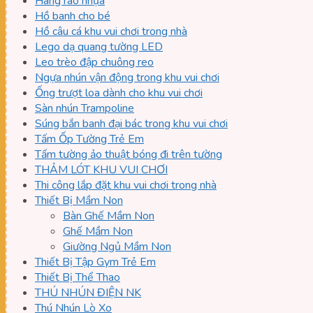
Hàng rào nhựa
Hồ banh cho bé
Hồ câu cá khu vui chơi trong nhà
Lego dạ quang tường LED
Leo trèo đập chuông reo
Ngựa nhún vận động trong khu vui chơi
Ống trượt loa dành cho khu vui chơi
Sàn nhún Trampoline
Súng bắn banh đại bác trong khu vui chơi
Tấm Ốp Tường Trẻ Em
Tấm tường ảo thuật bóng đi trên tường
THẢM LÓT KHU VUI CHƠI
Thi công lắp đặt khu vui chơi trong nhà
Thiết Bị Mầm Non
Bàn Ghế Mầm Non
Ghế Mầm Non
Giường Ngủ Mầm Non
Thiết Bị Tập Gym Trẻ Em
Thiết Bị Thể Thao
THÚ NHÚN ĐIỆN NK
Thú Nhún Lò Xo