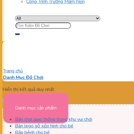
Công Trình Trường Mầm Non
Tìm
kiếm:
Màn hình chiếu tương tác
Trang chủ
/
Sản phẩm được gắn thẻ “Màn hình chiếu tương tác”
Danh Mục Đồ Chơi
Hiển thị kết quả duy nhất
Danh mục sản phẩm
Bàn chơi giao thông trong khu vui chơi
Bàn lego gỗ xếp hình cho bé
Bập bênh cho bé