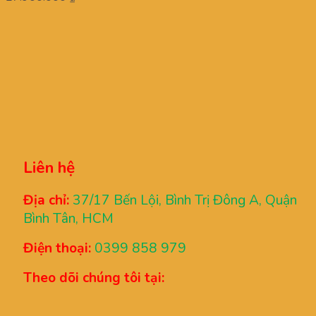
Liên hệ
Địa chỉ:
37/17 Bến Lội, Bình Trị Đông A, Quận
Bình Tân, HCM
Điện thoại:
0399 858 979
Theo dõi chúng tôi tại: