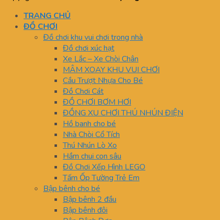
TRANG CHỦ
ĐỒ CHƠI
Đồ chơi khu vui chơi trong nhà
Đồ chơi xúc hạt
Xe Lắc – Xe Chòi Chân
MÂM XOAY KHU VUI CHƠI
Cầu Trượt Nhựa Cho Bé
Đồ Chơi Cát
ĐỒ CHƠI BƠM HƠI
ĐỒNG XU CHƠI THÚ NHÚN ĐIỆN
Hồ banh cho bé
Nhà Chòi Cổ Tích
Thú Nhún Lò Xo
Hầm chui con sâu
Đồ Chơi Xếp Hình LEGO
Tấm Ốp Tường Trẻ Em
Bập bênh cho bé
Bập bênh 2 đầu
Bập bênh đôi