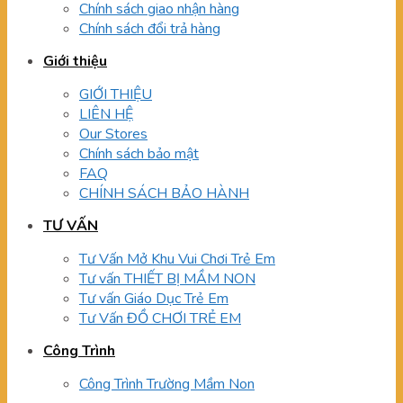
Chính sách giao nhận hàng
Chính sách đổi trả hàng
Giới thiệu
GIỚI THIỆU
LIÊN HỆ
Our Stores
Chính sách bảo mật
FAQ
CHÍNH SÁCH BẢO HÀNH
TƯ VẤN
Tư Vấn Mở Khu Vui Chơi Trẻ Em
Tư vấn THIẾT BỊ MẦM NON
Tư vấn Giáo Dục Trẻ Em
Tư Vấn ĐỒ CHƠI TRẺ EM
Công Trình
Công Trình Trường Mầm Non