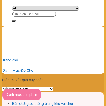
Tìm
kiếm:
Máng trượt tương tác bóng
khu vui chơi
Trang chủ
/
Sản phẩm được gắn thẻ “Máng trượt tương tác
bóng khu vui chơi”
Danh Mục Đồ Chơi
Hiển thị kết quả duy nhất
Danh mục sản phẩm
Bàn chơi giao thông trong khu vui chơi