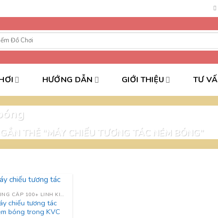
HƠI
HƯỚNG DẪN
GIỚI THIỆU
TƯ V
 bóng
GẮN THẺ “MÁY CHIẾU TƯƠNG TÁC NÉM BÓNG”
CUNG CẤP 100+ LINH KIỆN NHÀ LIÊN HOÀN
y chiếu tương tác
ém bóng trong KVC