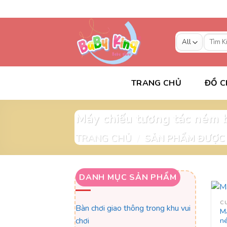
Skip
to
content
Tìm
kiếm:
TRANG CHỦ
ĐỒ C
Máy chiếu tương tác ném
TRANG CHỦ
/
SẢN PHẨM ĐƯỢC 
DANH MỤC SẢN PHẨM
Bàn chơi giao thông trong khu vui
Má
chơi
n