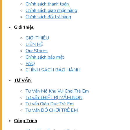
Chính sách thanh toán
Chính sách giao nhận hàng
Chính sách đổi trả hàng
Giới thiệu
GIỚI THIỆU
LIÊN HỆ
Our Stores
Chính sách bảo mật
FAQ
CHÍNH SÁCH BẢO HÀNH
TƯ VẤN
Tư Vấn Mở Khu Vui Chơi Trẻ Em
Tư vấn THIẾT BỊ MẦM NON
Tư vấn Giáo Dục Trẻ Em
Tư Vấn ĐỒ CHƠI TRẺ EM
Công Trình