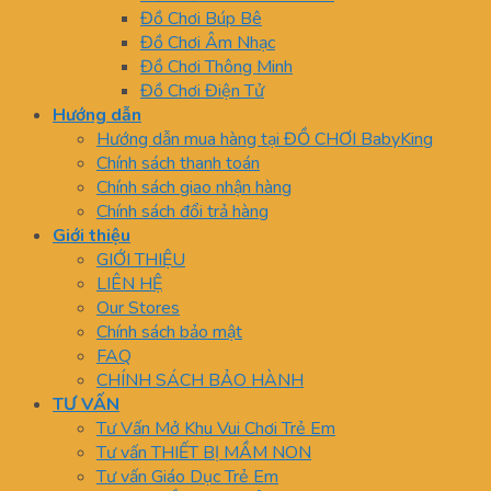
Đồ Chơi Búp Bê
Đồ Chơi Âm Nhạc
Đồ Chơi Thông Minh
Đồ Chơi Điện Tử
Hướng dẫn
Hướng dẫn mua hàng tại ĐỒ CHƠI BabyKing
Chính sách thanh toán
Chính sách giao nhận hàng
Chính sách đổi trả hàng
Giới thiệu
GIỚI THIỆU
LIÊN HỆ
Our Stores
Chính sách bảo mật
FAQ
CHÍNH SÁCH BẢO HÀNH
TƯ VẤN
Tư Vấn Mở Khu Vui Chơi Trẻ Em
Tư vấn THIẾT BỊ MẦM NON
Tư vấn Giáo Dục Trẻ Em