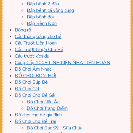
Bập bênh 2 đầu
Bập bênh cá vòng cung
Bập bênh đôi
Bập Bênh Đơn
Bóng rổ
Cầu thăng bằng cho bé
Cầu Trượt Liên Hoàn
Cầu Trượt Nhựa Cho Bé
Cầu trượt xích đu
Cung Cấp 100+ LINH KIỆN NHÀ LIÊN HOÀN
Đồ Chơi Âm Nhạc
ĐỒ CHƠI BƠM HƠI
Đồ Chơi Búp Bê
Đồ Chơi Cát
Đồ Chơi Cho Bé Gái
Đồ Chơi Nấu Ăn
Đồ Chơi Trang Điểm
Đồ chơi cho bé gia đình
Đồ Chơi Cho Bé Trai
Đồ Chơi Bác Sỹ - Sữa Chữa