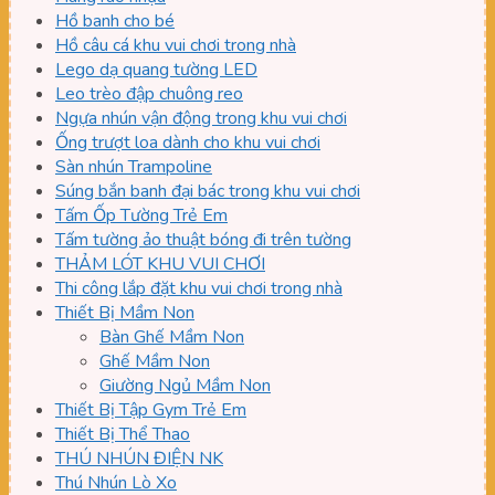
Hồ banh cho bé
Hồ câu cá khu vui chơi trong nhà
Lego dạ quang tường LED
Leo trèo đập chuông reo
Ngựa nhún vận động trong khu vui chơi
Ống trượt loa dành cho khu vui chơi
Sàn nhún Trampoline
Súng bắn banh đại bác trong khu vui chơi
Tấm Ốp Tường Trẻ Em
Tấm tường ảo thuật bóng đi trên tường
THẢM LÓT KHU VUI CHƠI
Thi công lắp đặt khu vui chơi trong nhà
Thiết Bị Mầm Non
Bàn Ghế Mầm Non
Ghế Mầm Non
Giường Ngủ Mầm Non
Thiết Bị Tập Gym Trẻ Em
Thiết Bị Thể Thao
THÚ NHÚN ĐIỆN NK
Thú Nhún Lò Xo