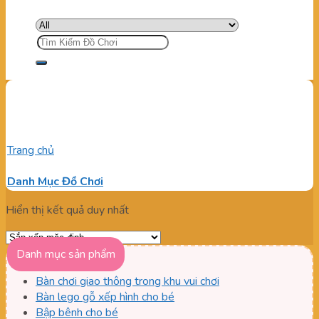
Tìm
kiếm:
máy hút bóng khu vui chơi
Trang chủ
/
Sản phẩm được gắn thẻ “máy hút bóng khu vui
chơi”
Danh Mục Đồ Chơi
Hiển thị kết quả duy nhất
Danh mục sản phẩm
Bàn chơi giao thông trong khu vui chơi
Bàn lego gỗ xếp hình cho bé
Bập bênh cho bé