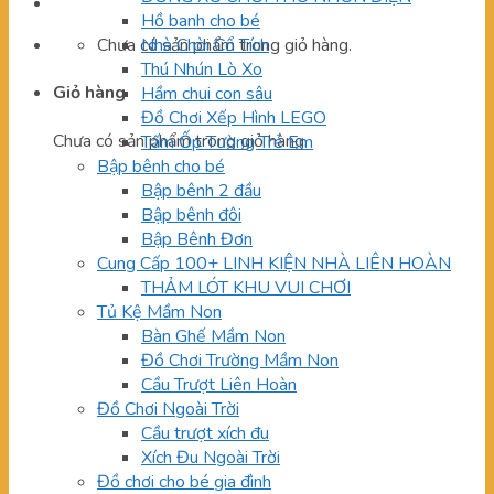
Hồ banh cho bé
Chưa có sản phẩm trong giỏ hàng.
Nhà Chòi Cổ Tích
Thú Nhún Lò Xo
Giỏ hàng
Hầm chui con sâu
Đồ Chơi Xếp Hình LEGO
Chưa có sản phẩm trong giỏ hàng.
Tấm Ốp Tường Trẻ Em
Bập bênh cho bé
Bập bênh 2 đầu
Bập bênh đôi
Bập Bênh Đơn
Cung Cấp 100+ LINH KIỆN NHÀ LIÊN HOÀN
THẢM LÓT KHU VUI CHƠI
Tủ Kệ Mầm Non
Bàn Ghế Mầm Non
Đồ Chơi Trường Mầm Non
Cầu Trượt Liên Hoàn
Đồ Chơi Ngoài Trời
Cầu trượt xích đu
Xích Đu Ngoài Trời
Đồ chơi cho bé gia đình