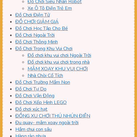
Đồ Chơi Siêu Nhân Robot
Xe Ô Tô Điện Trẻ Em
Đồ Chơi Điện Tử
ĐỒ CHƠI GIẢM GIÁ
Đồ Chơi Học Tập Cho Bé
Đồ Chơi Ngoài Trời
Đồ Chơi Thông Minh
Đồ Chơi Trong Khu Vui Chơi
Đồ chơi khu vui chơi Ngoài Trời
Đồ chơi khu vui chơi trong nhà
MÂM XOAY KHU VUI CHƠI
Nhà Chòi Cổ Tích
Đồ Chơi Trường Mầm Non
Đồ Chơi Tự Do
Đồ Chơi Vận Động
Đồ Chơi Xếp Hình LEGO
Đồ chơi xúc hạt
ĐỒNG XU CHƠI THÚ NHÚN ĐIỆN
Đu quay- mâm xoay ngoài trời
Hầm chui con sâu
Hàng rào nhựa