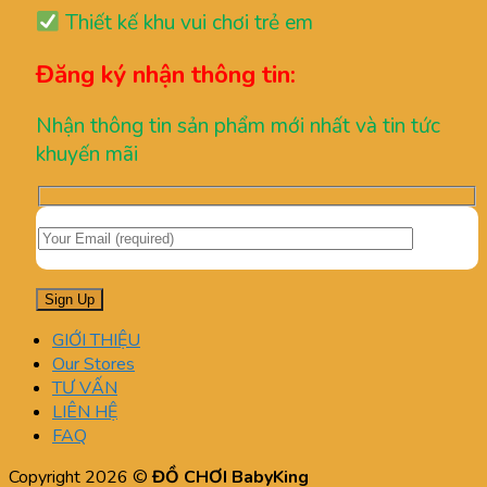
Thiết kế khu vui chơi trẻ em
Đăng ký nhận thông tin:
Nhận thông tin sản phẩm mới nhất và tin tức
khuyến mãi
GIỚI THIỆU
Our Stores
TƯ VẤN
LIÊN HỆ
FAQ
Copyright 2026 ©
ĐỒ CHƠI BabyKing