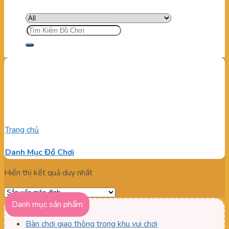
Tìm
kiếm:
Máy khử trùng bóng khu vui
chơi
Trang chủ
/
Sản phẩm được gắn thẻ “Máy khử trùng bóng khu
vui chơi”
Danh Mục Đồ Chơi
Hiển thị kết quả duy nhất
Danh mục sản phẩm
Bàn chơi giao thông trong khu vui chơi