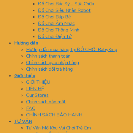
Đồ Chơi Bác Sỹ – Sữa Chữa
Đồ Chơi Siêu Nhân Robot
Đồ Chơi Búp Bê
Đồ Chơi Âm Nhạc
Đồ Chơi Thông Minh
Đồ Chơi Điện Tử
Hướng dẫn
Hướng dẫn mua hàng tại ĐỒ CHƠI BabyKing
Chính sách thanh toán
Chính sách giao nhận hàng
Chính sách đổi trả hàng
Giới thiệu
GIỚI THIỆU
LIÊN HỆ
Our Stores
Chính sách bảo mật
FAQ
CHÍNH SÁCH BẢO HÀNH
TƯ VẤN
Tư Vấn Mở Khu Vui Chơi Trẻ Em