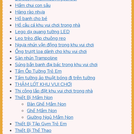
Hầm chui con sâu
Hàng rào nhựa
Hồ banh cho bé
Hồ câu cá khu vui chơi trong nhà
Lego dạ quang tường LED
Leo trèo đập chuông reo
Ngựa nhún vận động trong khu vui chơi
Ống trượt loa dành cho khu vui chơi
Sàn nhún Trampoline
Súng bắn banh đại bác trong khu vui chơi
Tấm Ốp Tường Trẻ Em
Tấm tường ảo thuật bóng đi trên tường
THẢM LÓT KHU VUI CHƠI
Thi công lắp đặt khu vui chơi trong nhà
Thiết Bị Mầm Non
Bàn Ghế Mầm Non
Ghế Mầm Non
Giường Ngủ Mầm Non
Thiết Bị Tập Gym Trẻ Em
Thiết Bị Thể Thao