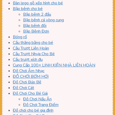
Bàn lego gỗ xếp hình cho bé
Bập bênh cho bé
Bập bênh 2 đầu
Bập bênh cá vòng cung
Bập bênh đôi
Bập Bênh Đơn
Bóng rổ
Cầu thăng bằng cho bé
Cầu Trượt Liên Hoàn
Cầu Trượt Nhựa Cho Bé
Cầu trượt xích đu
Cung Cấp 100+ LINH KIỆN NHÀ LIÊN HOÀN
Đồ Chơi Âm Nhạc
ĐỒ CHƠI BƠM HƠI
Đồ Chơi Búp Bê
Đồ Chơi Cát
Đồ Chơi Cho Bé Gái
Đồ Chơi Nấu Ăn
Đồ Chơi Trang Điểm
Đồ chơi cho bé gia đình