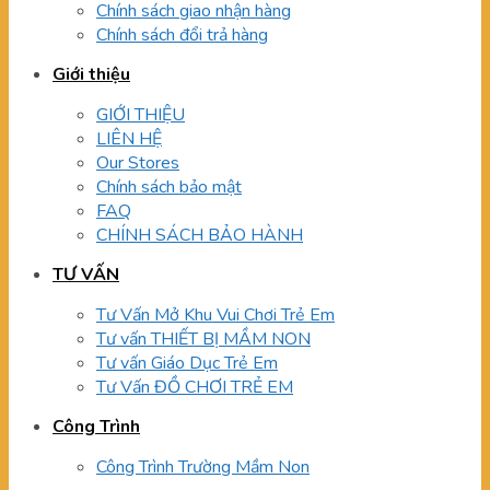
Chính sách giao nhận hàng
Chính sách đổi trả hàng
Giới thiệu
GIỚI THIỆU
LIÊN HỆ
Our Stores
Chính sách bảo mật
FAQ
CHÍNH SÁCH BẢO HÀNH
TƯ VẤN
Tư Vấn Mở Khu Vui Chơi Trẻ Em
Tư vấn THIẾT BỊ MẦM NON
Tư vấn Giáo Dục Trẻ Em
Tư Vấn ĐỒ CHƠI TRẺ EM
Công Trình
Công Trình Trường Mầm Non