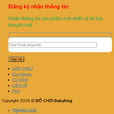
Đăng ký nhận thông tin:
Nhận thông tin sản phẩm mới nhất và tin tức
khuyến mãi
GIỚI THIỆU
Our Stores
TƯ VẤN
LIÊN HỆ
FAQ
Copyright 2026 ©
ĐỒ CHƠI BabyKing
TRANG CHỦ