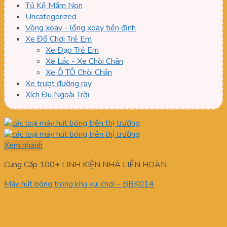
Tủ Kệ Mầm Non
Uncategorized
Vòng xoay - lồng xoay tiền định
Xe Đồ Chơi Trẻ Em
Xe Đạp Trẻ Em
Xe Lắc - Xe Chòi Chân
Xe Ô TÔ Chòi Chân
Xe trượt đường ray
Xích Đu Ngoài Trời
Xem nhanh
Cung Cấp 100+ LINH KIỆN NHÀ LIÊN HOÀN
Máy hút bóng trong khu vui chơi – BBK014