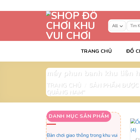
Skip
to
content
Tìm
kiếm:
TRANG CHỦ
ĐỒ C
máy phun banh khu liên 
TRANG CHỦ
/
SẢN PHẨM ĐƯỢC 
QUẢNG NAM”
DANH MỤC SẢN PHẨM
Bàn chơi giao thông trong khu vui