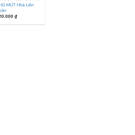
NG MÚT Nhà Liên
oàn
20.000
₫