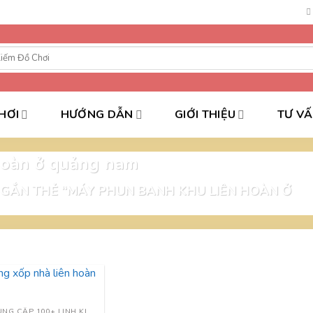
HƠI
HƯỚNG DẪN
GIỚI THIỆU
TƯ V
hoàn ở quảng nam
GẮN THẺ “MÁY PHUN BANH KHU LIÊN HOÀN Ở
CUNG CẤP 100+ LINH KIỆN NHÀ LIÊN HOÀN