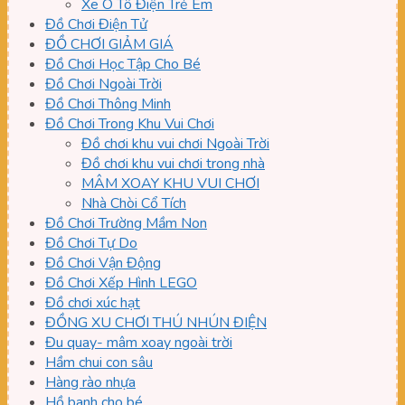
Xe Ô Tô Điện Trẻ Em
Đồ Chơi Điện Tử
ĐỒ CHƠI GIẢM GIÁ
Đồ Chơi Học Tập Cho Bé
Đồ Chơi Ngoài Trời
Đồ Chơi Thông Minh
Đồ Chơi Trong Khu Vui Chơi
Đồ chơi khu vui chơi Ngoài Trời
Đồ chơi khu vui chơi trong nhà
MÂM XOAY KHU VUI CHƠI
Nhà Chòi Cổ Tích
Đồ Chơi Trường Mầm Non
Đồ Chơi Tự Do
Đồ Chơi Vận Động
Đồ Chơi Xếp Hình LEGO
Đồ chơi xúc hạt
ĐỒNG XU CHƠI THÚ NHÚN ĐIỆN
Đu quay- mâm xoay ngoài trời
Hầm chui con sâu
Hàng rào nhựa
Hồ banh cho bé