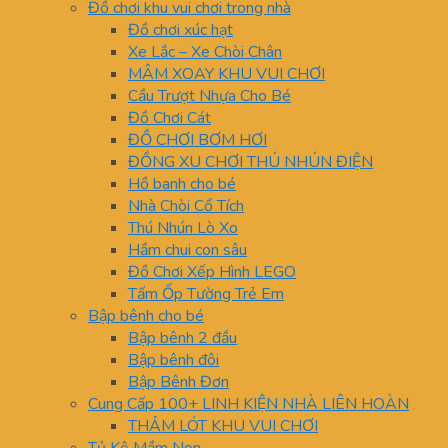
Đồ chơi khu vui chơi trong nhà
Đồ chơi xúc hạt
Xe Lắc – Xe Chòi Chân
MÂM XOAY KHU VUI CHƠI
Cầu Trượt Nhựa Cho Bé
Đồ Chơi Cát
ĐỒ CHƠI BƠM HƠI
ĐỒNG XU CHƠI THÚ NHÚN ĐIỆN
Hồ banh cho bé
Nhà Chòi Cổ Tích
Thú Nhún Lò Xo
Hầm chui con sâu
Đồ Chơi Xếp Hình LEGO
Tấm Ốp Tường Trẻ Em
Bập bênh cho bé
Bập bênh 2 đầu
Bập bênh đôi
Bập Bênh Đơn
Cung Cấp 100+ LINH KIỆN NHÀ LIÊN HOÀN
THẢM LÓT KHU VUI CHƠI