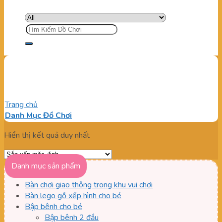
Tìm
kiếm:
Máy rửa banh
Trang chủ
/
Sản phẩm được gắn thẻ “Máy rửa banh”
Danh Mục Đồ Chơi
Hiển thị kết quả duy nhất
Danh mục sản phẩm
Bàn chơi giao thông trong khu vui chơi
Bàn lego gỗ xếp hình cho bé
Bập bênh cho bé
Bập bênh 2 đầu