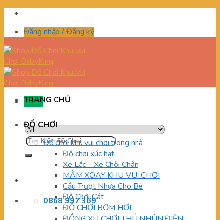
Skip
to
Đăng nhập / Đăng ký
content
TRANG CHỦ
Menu
ĐỒ CHƠI
Tìm
Đồ chơi khu vui chơi trong nhà
kiếm:
Đồ chơi xúc hạt
Xe Lắc – Xe Chòi Chân
MÂM XOAY KHU VUI CHƠI
Cầu Trượt Nhựa Cho Bé
Đồ Chơi Cát
0868 997 369
ĐỒ CHƠI BƠM HƠI
ĐỒNG XU CHƠI THÚ NHÚN ĐIỆN