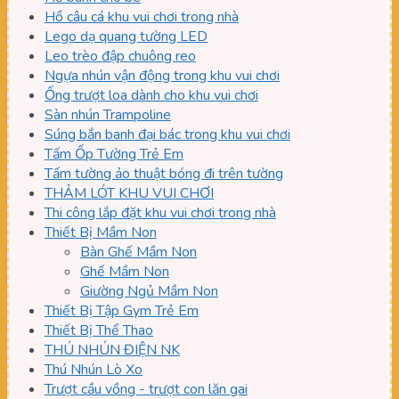
Hồ câu cá khu vui chơi trong nhà
Lego dạ quang tường LED
Leo trèo đập chuông reo
Ngựa nhún vận động trong khu vui chơi
Ống trượt loa dành cho khu vui chơi
Sàn nhún Trampoline
Súng bắn banh đại bác trong khu vui chơi
Tấm Ốp Tường Trẻ Em
Tấm tường ảo thuật bóng đi trên tường
THẢM LÓT KHU VUI CHƠI
Thi công lắp đặt khu vui chơi trong nhà
Thiết Bị Mầm Non
Bàn Ghế Mầm Non
Ghế Mầm Non
Giường Ngủ Mầm Non
Thiết Bị Tập Gym Trẻ Em
Thiết Bị Thể Thao
THÚ NHÚN ĐIỆN NK
Thú Nhún Lò Xo
Trượt cầu vồng - trượt con lăn gai