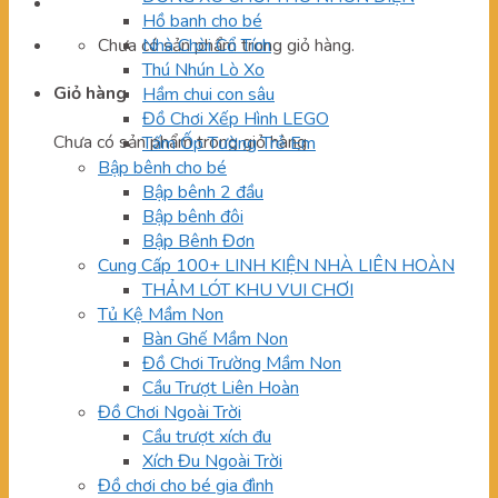
Hồ banh cho bé
Chưa có sản phẩm trong giỏ hàng.
Nhà Chòi Cổ Tích
Thú Nhún Lò Xo
Giỏ hàng
Hầm chui con sâu
Đồ Chơi Xếp Hình LEGO
Chưa có sản phẩm trong giỏ hàng.
Tấm Ốp Tường Trẻ Em
Bập bênh cho bé
Bập bênh 2 đầu
Bập bênh đôi
Bập Bênh Đơn
Cung Cấp 100+ LINH KIỆN NHÀ LIÊN HOÀN
THẢM LÓT KHU VUI CHƠI
Tủ Kệ Mầm Non
Bàn Ghế Mầm Non
Đồ Chơi Trường Mầm Non
Cầu Trượt Liên Hoàn
Đồ Chơi Ngoài Trời
Cầu trượt xích đu
Xích Đu Ngoài Trời
Đồ chơi cho bé gia đình