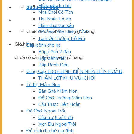
Hồ banh cho bé
0868 997 369
Nhà Chòi Cổ Tích
Thú Nhún Lò Xo
Hầm chui con sâu
Chưa có sản phẩm trong giỏ hàng.
Đồ Chơi Xếp Hình LEGO
Tấm Ốp Tường Trẻ Em
Giỏ hàng
Bập bênh cho bé
Bập bênh 2 đầu
Chưa có sản phẩm trong giỏ hàng.
Bập bênh đôi
Bập Bênh Đơn
Cung Cấp 100+ LINH KIỆN NHÀ LIÊN HOÀN
THẢM LÓT KHU VUI CHƠI
Tủ Kệ Mầm Non
Bàn Ghế Mầm Non
Đồ Chơi Trường Mầm Non
Cầu Trượt Liên Hoàn
Đồ Chơi Ngoài Trời
Cầu trượt xích đu
Xích Đu Ngoài Trời
Đồ chơi cho bé gia đình