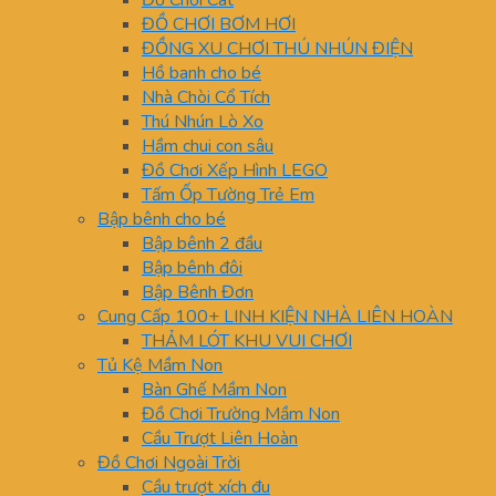
ĐỒ CHƠI BƠM HƠI
ĐỒNG XU CHƠI THÚ NHÚN ĐIỆN
Hồ banh cho bé
Nhà Chòi Cổ Tích
Thú Nhún Lò Xo
Hầm chui con sâu
Đồ Chơi Xếp Hình LEGO
Tấm Ốp Tường Trẻ Em
Bập bênh cho bé
Bập bênh 2 đầu
Bập bênh đôi
Bập Bênh Đơn
Cung Cấp 100+ LINH KIỆN NHÀ LIÊN HOÀN
THẢM LÓT KHU VUI CHƠI
Tủ Kệ Mầm Non
Bàn Ghế Mầm Non
Đồ Chơi Trường Mầm Non
Cầu Trượt Liên Hoàn
Đồ Chơi Ngoài Trời
Cầu trượt xích đu