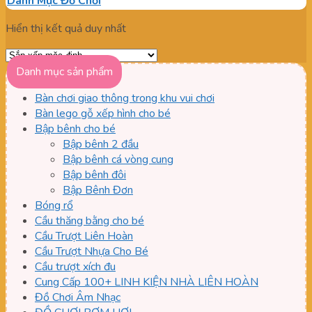
Danh Mục Đồ Chơi
Hiển thị kết quả duy nhất
Danh mục sản phẩm
Bàn chơi giao thông trong khu vui chơi
Bàn lego gỗ xếp hình cho bé
Bập bênh cho bé
Bập bênh 2 đầu
Bập bênh cá vòng cung
Bập bênh đôi
Bập Bênh Đơn
Bóng rổ
Cầu thăng bằng cho bé
Cầu Trượt Liên Hoàn
Cầu Trượt Nhựa Cho Bé
Cầu trượt xích đu
Cung Cấp 100+ LINH KIỆN NHÀ LIÊN HOÀN
Đồ Chơi Âm Nhạc