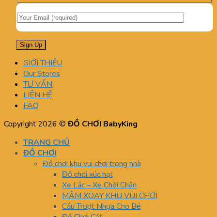
GIỚI THIỆU
Our Stores
TƯ VẤN
LIÊN HỆ
FAQ
Copyright 2026 ©
ĐỒ CHƠI BabyKing
TRANG CHỦ
ĐỒ CHƠI
Đồ chơi khu vui chơi trong nhà
Đồ chơi xúc hạt
Xe Lắc – Xe Chòi Chân
MÂM XOAY KHU VUI CHƠI
Cầu Trượt Nhựa Cho Bé
Đồ Chơi Cát