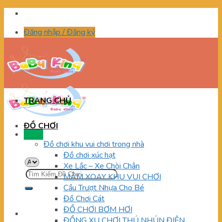
Skip
to
Đăng nhập / Đăng ký
content
TRANG CHỦ
ĐỒ CHƠI
Menu
Đồ chơi khu vui chơi trong nhà
Đồ chơi xúc hạt
Xe Lắc – Xe Chòi Chân
Tìm
MÂM XOAY KHU VUI CHƠI
kiếm:
Cầu Trượt Nhựa Cho Bé
Đồ Chơi Cát
ĐỒ CHƠI BƠM HƠI
ĐỒNG XU CHƠI THÚ NHÚN ĐIỆN