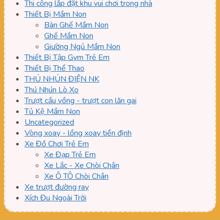
Thi công lắp đặt khu vui chơi trong nhà
Thiết Bị Mầm Non
Bàn Ghế Mầm Non
Ghế Mầm Non
Giường Ngủ Mầm Non
Thiết Bị Tập Gym Trẻ Em
Thiết Bị Thể Thao
THÚ NHÚN ĐIỆN NK
Thú Nhún Lò Xo
Trượt cầu vồng - trượt con lăn gai
Tủ Kệ Mầm Non
Uncategorized
Vòng xoay - lồng xoay tiền định
Xe Đồ Chơi Trẻ Em
Xe Đạp Trẻ Em
Xe Lắc - Xe Chòi Chân
Xe Ô TÔ Chòi Chân
Xe trượt đường ray
Xích Đu Ngoài Trời