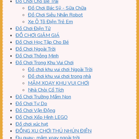
Đồ Chơi Cho Bé Trai
Đồ Chơi Bác Sỹ - Sữa Chữa
Đồ Chơi Siêu Nhân Robot
Xe Ô Tô Điện Trẻ Em
Đồ Chơi Điện Tử
ĐỒ CHƠI GIẢM GIÁ
Đồ Chơi Học Tập Cho Bé
Đồ Chơi Ngoài Trời
Đồ Chơi Thông Minh
Đồ Chơi Trong Khu Vui Chơi
Đồ chơi khu vui chơi Ngoài Trời
Đồ chơi khu vui chơi trong nhà
MÂM XOAY KHU VUI CHƠI
Nhà Chòi Cổ Tích
Đồ Chơi Trường Mầm Non
Đồ Chơi Tự Do
Đồ Chơi Vận Động
Đồ Chơi Xếp Hình LEGO
Đồ chơi xúc hạt
ĐỒNG XU CHƠI THÚ NHÚN ĐIỆN
Đu quay- mâm xoay ngoài trời