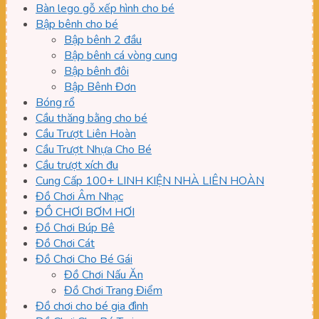
Bàn lego gỗ xếp hình cho bé
Bập bênh cho bé
Bập bênh 2 đầu
Bập bênh cá vòng cung
Bập bênh đôi
Bập Bênh Đơn
Bóng rổ
Cầu thăng bằng cho bé
Cầu Trượt Liên Hoàn
Cầu Trượt Nhựa Cho Bé
Cầu trượt xích đu
Cung Cấp 100+ LINH KIỆN NHÀ LIÊN HOÀN
Đồ Chơi Âm Nhạc
ĐỒ CHƠI BƠM HƠI
Đồ Chơi Búp Bê
Đồ Chơi Cát
Đồ Chơi Cho Bé Gái
Đồ Chơi Nấu Ăn
Đồ Chơi Trang Điểm
Đồ chơi cho bé gia đình