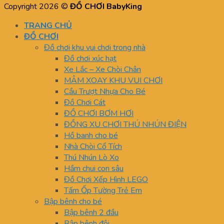
Copyright 2026 ©
ĐỒ CHƠI BabyKing
TRANG CHỦ
ĐỒ CHƠI
Đồ chơi khu vui chơi trong nhà
Đồ chơi xúc hạt
Xe Lắc – Xe Chòi Chân
MÂM XOAY KHU VUI CHƠI
Cầu Trượt Nhựa Cho Bé
Đồ Chơi Cát
ĐỒ CHƠI BƠM HƠI
ĐỒNG XU CHƠI THÚ NHÚN ĐIỆN
Hồ banh cho bé
Nhà Chòi Cổ Tích
Thú Nhún Lò Xo
Hầm chui con sâu
Đồ Chơi Xếp Hình LEGO
Tấm Ốp Tường Trẻ Em
Bập bênh cho bé
Bập bênh 2 đầu
Bập bênh đôi