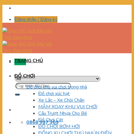
Skip
to
Đăng nhập / Đăng ký
content
TRANG CHỦ
Menu
ĐỒ CHƠI
Tìm
Đồ chơi khu vui chơi trong nhà
kiếm:
Đồ chơi xúc hạt
Xe Lắc – Xe Chòi Chân
MÂM XOAY KHU VUI CHƠI
Cầu Trượt Nhựa Cho Bé
Đồ Chơi Cát
0868 997 369
ĐỒ CHƠI BƠM HƠI
ĐỒNG XU CHƠI THÚ NHÚN ĐIỆN