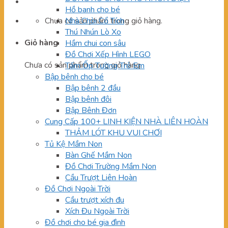
Hồ banh cho bé
Chưa có sản phẩm trong giỏ hàng.
Nhà Chòi Cổ Tích
Thú Nhún Lò Xo
Giỏ hàng
Hầm chui con sâu
Đồ Chơi Xếp Hình LEGO
Chưa có sản phẩm trong giỏ hàng.
Tấm Ốp Tường Trẻ Em
Bập bênh cho bé
Bập bênh 2 đầu
Bập bênh đôi
Bập Bênh Đơn
Cung Cấp 100+ LINH KIỆN NHÀ LIÊN HOÀN
THẢM LÓT KHU VUI CHƠI
Tủ Kệ Mầm Non
Bàn Ghế Mầm Non
Đồ Chơi Trường Mầm Non
Cầu Trượt Liên Hoàn
Đồ Chơi Ngoài Trời
Cầu trượt xích đu
Xích Đu Ngoài Trời
Đồ chơi cho bé gia đình