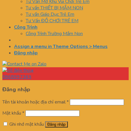
Tư Vấn Mở Khu Vui Chơi Trẻ Em
Tư vấn THIẾT BỊ MẦM NON
Tư vấn Giáo Dục Trẻ Em
Tư Vấn ĐỒ CHƠI TRẺ EM
Công Trình
Công Trình Trường Mầm Non
Assign a menu in Theme Options > Menus
Đăng nhập
0868997369
Đăng nhập
Tên tài khoản hoặc địa chỉ email
*
Mật khẩu
*
Ghi nhớ mật khẩu
Đăng nhập