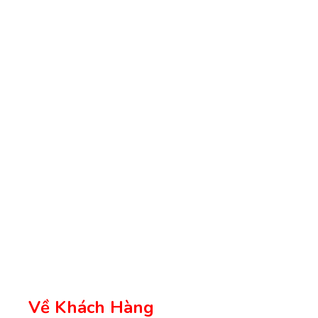
Về Khách Hàng