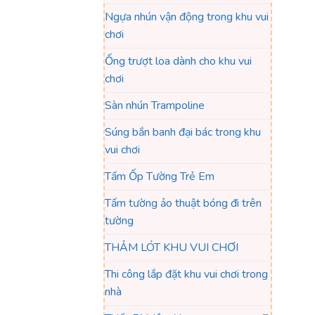
Ngựa nhún vận động trong khu vui
chơi
Ống trượt loa dành cho khu vui
chơi
Sàn nhún Trampoline
Súng bắn banh đại bác trong khu
vui chơi
Tấm Ốp Tường Trẻ Em
Tấm tường ảo thuật bóng đi trên
tường
THẢM LÓT KHU VUI CHƠI
Thi công lắp đặt khu vui chơi trong
nhà