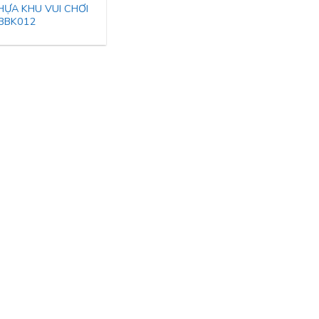
HỰA KHU VUI CHƠI
 BBK012