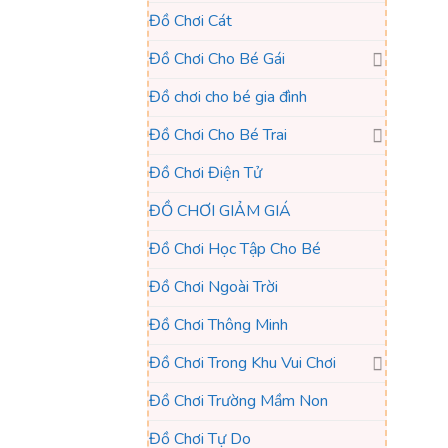
Đồ Chơi Cát
Đồ Chơi Cho Bé Gái
Đồ chơi cho bé gia đình
Đồ Chơi Cho Bé Trai
Đồ Chơi Điện Tử
ĐỒ CHƠI GIẢM GIÁ
Đồ Chơi Học Tập Cho Bé
Đồ Chơi Ngoài Trời
Đồ Chơi Thông Minh
Đồ Chơi Trong Khu Vui Chơi
Đồ Chơi Trường Mầm Non
Đồ Chơi Tự Do