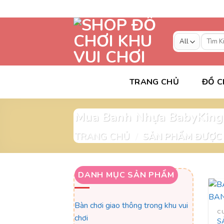
Skip
to
content
Tìm
kiếm:
TRANG CHỦ
ĐỒ C
Mua Banh Nhựa BabyKing
TRANG CHỦ
/
SẢN PHẨM ĐƯỢC 
DANH MỤC SẢN PHẨM
Bàn chơi giao thông trong khu vui
chơi
S