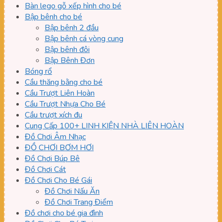
Bàn lego gỗ xếp hình cho bé
Bập bênh cho bé
Bập bênh 2 đầu
Bập bênh cá vòng cung
Bập bênh đôi
Bập Bênh Đơn
Bóng rổ
Cầu thăng bằng cho bé
Cầu Trượt Liên Hoàn
Cầu Trượt Nhựa Cho Bé
Cầu trượt xích đu
Cung Cấp 100+ LINH KIỆN NHÀ LIÊN HOÀN
Đồ Chơi Âm Nhạc
ĐỒ CHƠI BƠM HƠI
Đồ Chơi Búp Bê
Đồ Chơi Cát
Đồ Chơi Cho Bé Gái
Đồ Chơi Nấu Ăn
Đồ Chơi Trang Điểm
Đồ chơi cho bé gia đình