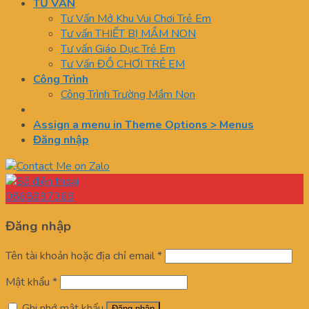
TƯ VẤN
Tư Vấn Mở Khu Vui Chơi Trẻ Em
Tư vấn THIẾT BỊ MẦM NON
Tư vấn Giáo Dục Trẻ Em
Tư Vấn ĐỒ CHƠI TRẺ EM
Công Trình
Công Trình Trường Mầm Non
Assign a menu in Theme Options > Menus
Đăng nhập
0868997369
Đăng nhập
Tên tài khoản hoặc địa chỉ email
*
Mật khẩu
*
Ghi nhớ mật khẩu
Đăng nhập