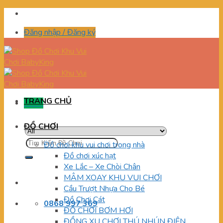
Skip
to
Đăng nhập / Đăng ký
content
TRANG CHỦ
Menu
ĐỒ CHƠI
Tìm
Đồ chơi khu vui chơi trong nhà
kiếm:
Đồ chơi xúc hạt
Xe Lắc – Xe Chòi Chân
MÂM XOAY KHU VUI CHƠI
Cầu Trượt Nhựa Cho Bé
Đồ Chơi Cát
0868 997 369
ĐỒ CHƠI BƠM HƠI
ĐỒNG XU CHƠI THÚ NHÚN ĐIỆN