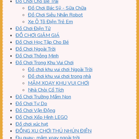
Đồ Chơi Cho Bé Trai
Đồ Chơi Bác Sỹ - Sữa Chữa
Đồ Chơi Siêu Nhân Robot
Xe Ô Tô Điện Trẻ Em
Đồ Chơi Điện Tử
ĐỒ CHƠI GIẢM GIÁ
Đồ Chơi Học Tập Cho Bé
Đồ Chơi Ngoài Trời
Đồ Chơi Thông Minh
Đồ Chơi Trong Khu Vui Chơi
Đồ chơi khu vui chơi Ngoài Trời
Đồ chơi khu vui chơi trong nhà
MÂM XOAY KHU VUI CHƠI
Nhà Chòi Cổ Tích
Đồ Chơi Trường Mầm Non
Đồ Chơi Tự Do
Đồ Chơi Vận Động
Đồ Chơi Xếp Hình LEGO
Đồ chơi xúc hạt
ĐỒNG XU CHƠI THÚ NHÚN ĐIỆN
Đu quay- mâm xoay ngoài trời