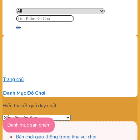
Tìm
kiếm:
Mua bập bệnh nhựa cho trẻ
em
Trang chủ
/
Sản phẩm được gắn thẻ “Mua bập bệnh nhựa cho
trẻ em”
Danh Mục Đồ Chơi
Hiển thị kết quả duy nhất
Danh mục sản phẩm
Bàn chơi giao thông trong khu vui chơi