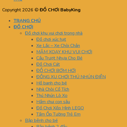
Copyright 2026 ©
ĐỒ CHƠI BabyKing
TRANG CHỦ
ĐỒ CHƠI
Đồ chơi khu vui chơi trong nhà
Đồ chơi xúc hạt
Xe Lắc – Xe Chòi Chân
MÂM XOAY KHU VUI CHƠI
Cầu Trượt Nhựa Cho Bé
Đồ Chơi Cát
ĐỒ CHƠI BƠM HƠI
ĐỒNG XU CHƠI THÚ NHÚN ĐIỆN
Hồ banh cho bé
Nhà Chòi Cổ Tích
Thú Nhún Lò Xo
Hầm chui con sâu
Đồ Chơi Xếp Hình LEGO
Tấm Ốp Tường Trẻ Em
Bập bênh cho bé
Bập bênh 2 đầu