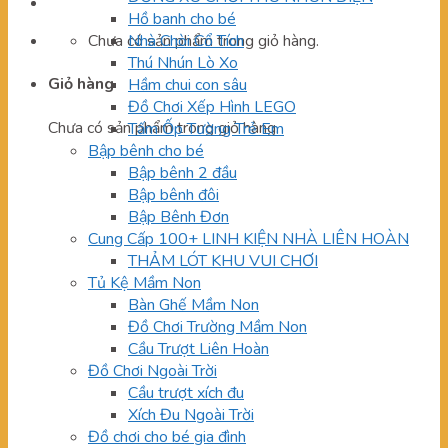
Hồ banh cho bé
Chưa có sản phẩm trong giỏ hàng.
Nhà Chòi Cổ Tích
Thú Nhún Lò Xo
Giỏ hàng
Hầm chui con sâu
Đồ Chơi Xếp Hình LEGO
Chưa có sản phẩm trong giỏ hàng.
Tấm Ốp Tường Trẻ Em
Bập bênh cho bé
Bập bênh 2 đầu
Bập bênh đôi
Bập Bênh Đơn
Cung Cấp 100+ LINH KIỆN NHÀ LIÊN HOÀN
THẢM LÓT KHU VUI CHƠI
Tủ Kệ Mầm Non
Bàn Ghế Mầm Non
Đồ Chơi Trường Mầm Non
Cầu Trượt Liên Hoàn
Đồ Chơi Ngoài Trời
Cầu trượt xích đu
Xích Đu Ngoài Trời
Đồ chơi cho bé gia đình