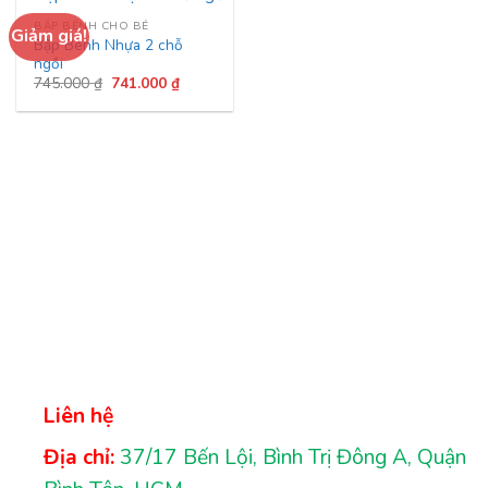
BẬP BÊNH CHO BÉ
Giảm giá!
Bập Bênh Nhựa 2 chỗ
ngồi
Giá
Giá
745.000
₫
741.000
₫
gốc
hiện
là:
tại
745.000 ₫.
là:
741.000 ₫.
Liên hệ
Địa chỉ:
37/17 Bến Lội, Bình Trị Đông A, Quận