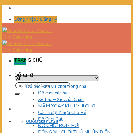
Skip
to
Đăng nhập / Đăng ký
content
TRANG CHỦ
Menu
ĐỒ CHƠI
Tìm
Đồ chơi khu vui chơi trong nhà
kiếm:
Đồ chơi xúc hạt
Xe Lắc – Xe Chòi Chân
MÂM XOAY KHU VUI CHƠI
Cầu Trượt Nhựa Cho Bé
Đồ Chơi Cát
0868 997 369
ĐỒ CHƠI BƠM HƠI
ĐỒNG XU CHƠI THÚ NHÚN ĐIỆN