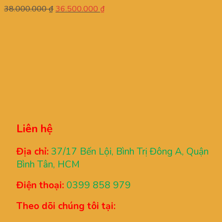
Giá
Giá
38.000.000
₫
36.500.000
₫
gốc
hiện
là:
tại
38.000.000 ₫.
là:
36.500.000 ₫.
Liên hệ
Địa chỉ:
37/17 Bến Lội, Bình Trị Đông A, Quận
Bình Tân, HCM
Điện thoại:
0399 858 979
Theo dõi chúng tôi tại: