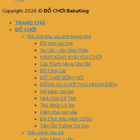
Copyright 2026 ©
ĐỒ CHƠI BabyKing
TRANG CHỦ
ĐỒ CHƠI
Đồ chơi khu vui chơi trong nhà
Đồ chơi xúc hạt
Xe Lắc – Xe Chòi Chân
MÂM XOAY KHU VUI CHƠI
Cầu Trượt Nhựa Cho Bé
Đồ Chơi Cát
ĐỒ CHƠI BƠM HƠI
ĐỒNG XU CHƠI THÚ NHÚN ĐIỆN
Hồ banh cho bé
Nhà Chòi Cổ Tích
Thú Nhún Lò Xo
Hầm chui con sâu
Đồ Chơi Xếp Hình LEGO
Tấm Ốp Tường Trẻ Em
Bập bênh cho bé
Bập bênh 2 đầu