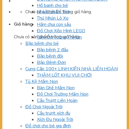
Hồ banh cho bé
Chưa có sản phẩm trong giỏ hàng.
Nhà Chòi Cổ Tích
Thú Nhún Lò Xo
Giỏ hàng
Hầm chui con sâu
Đồ Chơi Xếp Hình LEGO
Chưa có sản phẩm trong giỏ hàng.
Tấm Ốp Tường Trẻ Em
Bập bênh cho bé
Bập bênh 2 đầu
Bập bênh đôi
Bập Bênh Đơn
Cung Cấp 100+ LINH KIỆN NHÀ LIÊN HOÀN
THẢM LÓT KHU VUI CHƠI
Tủ Kệ Mầm Non
Bàn Ghế Mầm Non
Đồ Chơi Trường Mầm Non
Cầu Trượt Liên Hoàn
Đồ Chơi Ngoài Trời
Cầu trượt xích đu
Xích Đu Ngoài Trời
Đồ chơi cho bé gia đình