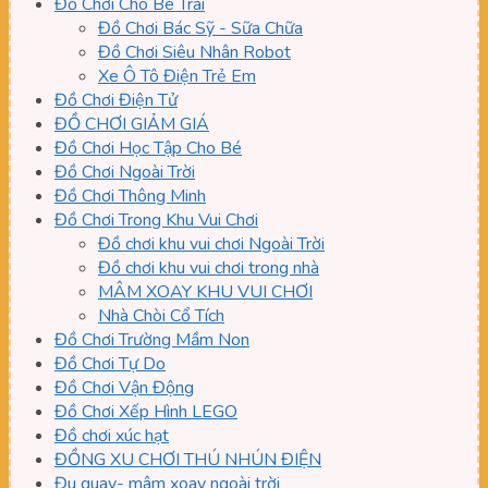
Đồ Chơi Cho Bé Trai
Đồ Chơi Bác Sỹ - Sữa Chữa
Đồ Chơi Siêu Nhân Robot
Xe Ô Tô Điện Trẻ Em
Đồ Chơi Điện Tử
ĐỒ CHƠI GIẢM GIÁ
Đồ Chơi Học Tập Cho Bé
Đồ Chơi Ngoài Trời
Đồ Chơi Thông Minh
Đồ Chơi Trong Khu Vui Chơi
Đồ chơi khu vui chơi Ngoài Trời
Đồ chơi khu vui chơi trong nhà
MÂM XOAY KHU VUI CHƠI
Nhà Chòi Cổ Tích
Đồ Chơi Trường Mầm Non
Đồ Chơi Tự Do
Đồ Chơi Vận Động
Đồ Chơi Xếp Hình LEGO
Đồ chơi xúc hạt
ĐỒNG XU CHƠI THÚ NHÚN ĐIỆN
Đu quay- mâm xoay ngoài trời