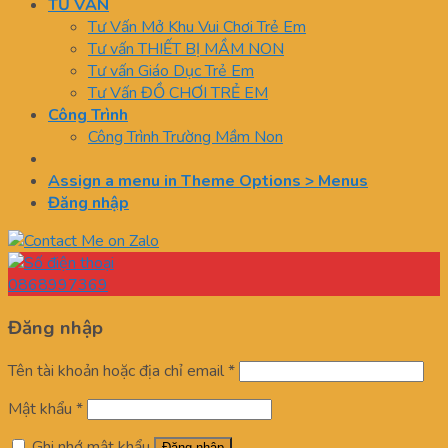
TƯ VẤN
Tư Vấn Mở Khu Vui Chơi Trẻ Em
Tư vấn THIẾT BỊ MẦM NON
Tư vấn Giáo Dục Trẻ Em
Tư Vấn ĐỒ CHƠI TRẺ EM
Công Trình
Công Trình Trường Mầm Non
Assign a menu in Theme Options > Menus
Đăng nhập
0868997369
Đăng nhập
Tên tài khoản hoặc địa chỉ email
*
Mật khẩu
*
Ghi nhớ mật khẩu
Đăng nhập