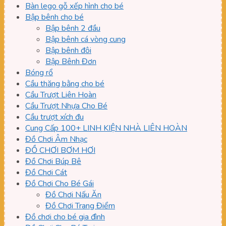
Bàn lego gỗ xếp hình cho bé
Bập bênh cho bé
Bập bênh 2 đầu
Bập bênh cá vòng cung
Bập bênh đôi
Bập Bênh Đơn
Bóng rổ
Cầu thăng bằng cho bé
Cầu Trượt Liên Hoàn
Cầu Trượt Nhựa Cho Bé
Cầu trượt xích đu
Cung Cấp 100+ LINH KIỆN NHÀ LIÊN HOÀN
Đồ Chơi Âm Nhạc
ĐỒ CHƠI BƠM HƠI
Đồ Chơi Búp Bê
Đồ Chơi Cát
Đồ Chơi Cho Bé Gái
Đồ Chơi Nấu Ăn
Đồ Chơi Trang Điểm
Đồ chơi cho bé gia đình