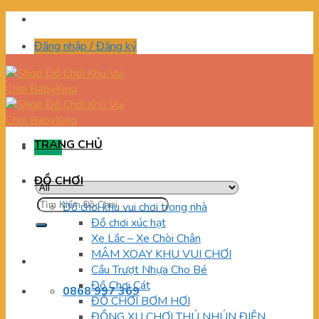
Skip
to
Đăng nhập / Đăng ký
content
TRANG CHỦ
Menu
ĐỒ CHƠI
Tìm
Đồ chơi khu vui chơi trong nhà
kiếm:
Đồ chơi xúc hạt
Xe Lắc – Xe Chòi Chân
MÂM XOAY KHU VUI CHƠI
Cầu Trượt Nhựa Cho Bé
Đồ Chơi Cát
0868 997 369
ĐỒ CHƠI BƠM HƠI
ĐỒNG XU CHƠI THÚ NHÚN ĐIỆN