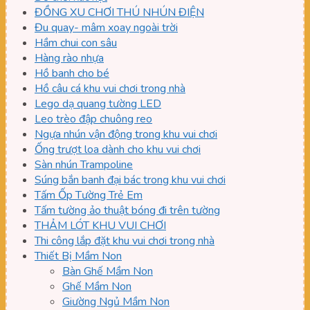
ĐỒNG XU CHƠI THÚ NHÚN ĐIỆN
Đu quay- mâm xoay ngoài trời
Hầm chui con sâu
Hàng rào nhựa
Hồ banh cho bé
Hồ câu cá khu vui chơi trong nhà
Lego dạ quang tường LED
Leo trèo đập chuông reo
Ngựa nhún vận động trong khu vui chơi
Ống trượt loa dành cho khu vui chơi
Sàn nhún Trampoline
Súng bắn banh đại bác trong khu vui chơi
Tấm Ốp Tường Trẻ Em
Tấm tường ảo thuật bóng đi trên tường
THẢM LÓT KHU VUI CHƠI
Thi công lắp đặt khu vui chơi trong nhà
Thiết Bị Mầm Non
Bàn Ghế Mầm Non
Ghế Mầm Non
Giường Ngủ Mầm Non