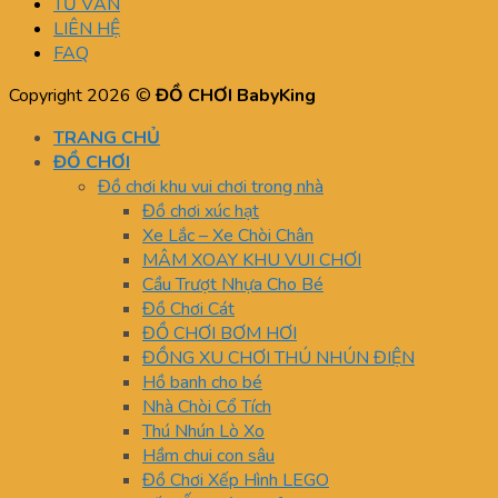
TƯ VẤN
LIÊN HỆ
FAQ
Copyright 2026 ©
ĐỒ CHƠI BabyKing
TRANG CHỦ
ĐỒ CHƠI
Đồ chơi khu vui chơi trong nhà
Đồ chơi xúc hạt
Xe Lắc – Xe Chòi Chân
MÂM XOAY KHU VUI CHƠI
Cầu Trượt Nhựa Cho Bé
Đồ Chơi Cát
ĐỒ CHƠI BƠM HƠI
ĐỒNG XU CHƠI THÚ NHÚN ĐIỆN
Hồ banh cho bé
Nhà Chòi Cổ Tích
Thú Nhún Lò Xo
Hầm chui con sâu
Đồ Chơi Xếp Hình LEGO