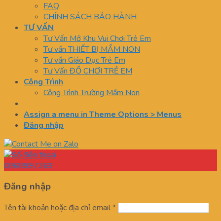
FAQ
CHÍNH SÁCH BẢO HÀNH
TƯ VẤN
Tư Vấn Mở Khu Vui Chơi Trẻ Em
Tư vấn THIẾT BỊ MẦM NON
Tư vấn Giáo Dục Trẻ Em
Tư Vấn ĐỒ CHƠI TRẺ EM
Công Trình
Công Trình Trường Mầm Non
Assign a menu in Theme Options > Menus
Đăng nhập
0868997369
Đăng nhập
Tên tài khoản hoặc địa chỉ email
*