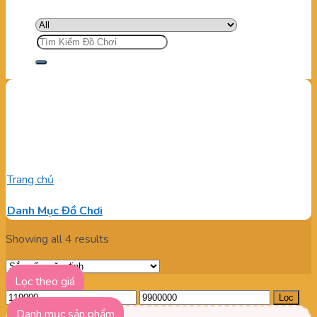
Tìm
kiếm:
Mua linh kiên khu vui chơi ở
đâu tại tp hcm ?
Trang chủ
/
Sản phẩm được gắn thẻ “Mua linh kiên khu vui chơi
ở đâu tại tp hcm ?”
Danh Mục Đồ Chơi
Showing all 4 results
Lọc theo giá
Giá
Giá
Lọc
tối
tối
Danh mục sản phẩm