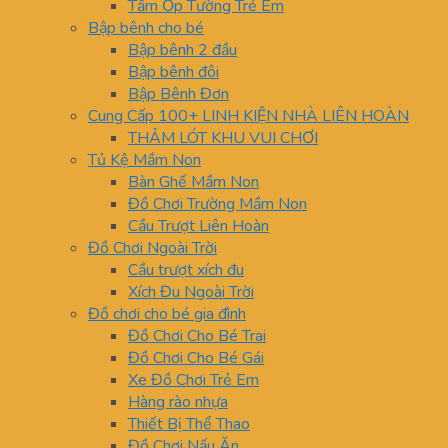
Tấm Ốp Tường Trẻ Em
Bập bênh cho bé
Bập bênh 2 đầu
Bập bênh đôi
Bập Bênh Đơn
Cung Cấp 100+ LINH KIỆN NHÀ LIÊN HOÀN
THẢM LÓT KHU VUI CHƠI
Tủ Kệ Mầm Non
Bàn Ghế Mầm Non
Đồ Chơi Trường Mầm Non
Cầu Trượt Liên Hoàn
Đồ Chơi Ngoài Trời
Cầu trượt xích đu
Xích Đu Ngoài Trời
Đồ chơi cho bé gia đình
Đồ Chơi Cho Bé Trai
Đồ Chơi Cho Bé Gái
Xe Đồ Chơi Trẻ Em
Hàng rào nhựa
Thiết Bị Thể Thao
Đồ Chơi Nấu Ăn