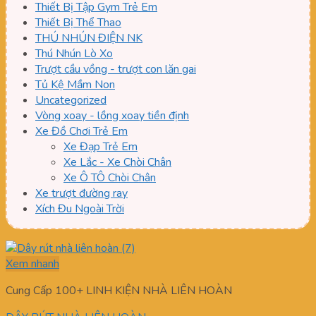
Thiết Bị Tập Gym Trẻ Em
Thiết Bị Thể Thao
THÚ NHÚN ĐIỆN NK
Thú Nhún Lò Xo
Trượt cầu vồng - trượt con lăn gai
Tủ Kệ Mầm Non
Uncategorized
Vòng xoay - lồng xoay tiền định
Xe Đồ Chơi Trẻ Em
Xe Đạp Trẻ Em
Xe Lắc - Xe Chòi Chân
Xe Ô TÔ Chòi Chân
Xe trượt đường ray
Xích Đu Ngoài Trời
Xem nhanh
Cung Cấp 100+ LINH KIỆN NHÀ LIÊN HOÀN