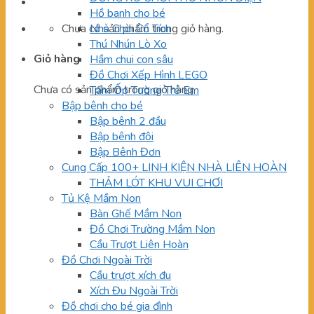
Hồ banh cho bé
Chưa có sản phẩm trong giỏ hàng.
Nhà Chòi Cổ Tích
Thú Nhún Lò Xo
Giỏ hàng
Hầm chui con sâu
Đồ Chơi Xếp Hình LEGO
Chưa có sản phẩm trong giỏ hàng.
Tấm Ốp Tường Trẻ Em
Bập bênh cho bé
Bập bênh 2 đầu
Bập bênh đôi
Bập Bênh Đơn
Cung Cấp 100+ LINH KIỆN NHÀ LIÊN HOÀN
THẢM LÓT KHU VUI CHƠI
Tủ Kệ Mầm Non
Bàn Ghế Mầm Non
Đồ Chơi Trường Mầm Non
Cầu Trượt Liên Hoàn
Đồ Chơi Ngoài Trời
Cầu trượt xích đu
Xích Đu Ngoài Trời
Đồ chơi cho bé gia đình