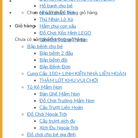
Hồ banh cho bé
Chưa có sản phẩm trong giỏ hàng.
Nhà Chòi Cổ Tích
Thú Nhún Lò Xo
Giỏ hàng
Hầm chui con sâu
Đồ Chơi Xếp Hình LEGO
Chưa có sản phẩm trong giỏ hàng.
Tấm Ốp Tường Trẻ Em
Bập bênh cho bé
Bập bênh 2 đầu
Bập bênh đôi
Bập Bênh Đơn
Cung Cấp 100+ LINH KIỆN NHÀ LIÊN HOÀN
THẢM LÓT KHU VUI CHƠI
Tủ Kệ Mầm Non
Bàn Ghế Mầm Non
Đồ Chơi Trường Mầm Non
Cầu Trượt Liên Hoàn
Đồ Chơi Ngoài Trời
Cầu trượt xích đu
Xích Đu Ngoài Trời
Đồ chơi cho bé gia đình