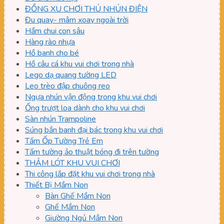
ĐỒNG XU CHƠI THÚ NHÚN ĐIỆN
Đu quay- mâm xoay ngoài trời
Hầm chui con sâu
Hàng rào nhựa
Hồ banh cho bé
Hồ câu cá khu vui chơi trong nhà
Lego dạ quang tường LED
Leo trèo đập chuông reo
Ngựa nhún vận động trong khu vui chơi
Ống trượt loa dành cho khu vui chơi
Sàn nhún Trampoline
Súng bắn banh đại bác trong khu vui chơi
Tấm Ốp Tường Trẻ Em
Tấm tường ảo thuật bóng đi trên tường
THẢM LÓT KHU VUI CHƠI
Thi công lắp đặt khu vui chơi trong nhà
Thiết Bị Mầm Non
Bàn Ghế Mầm Non
Ghế Mầm Non
Giường Ngủ Mầm Non