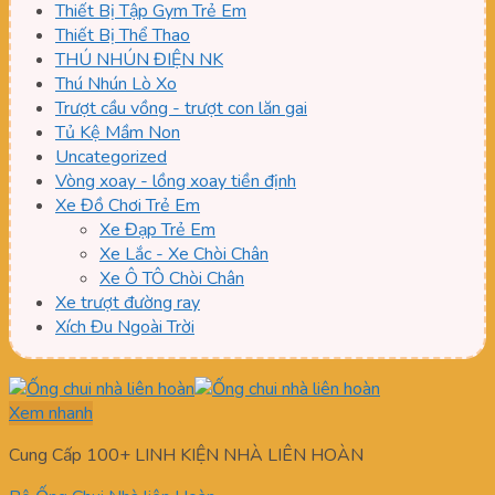
Thiết Bị Tập Gym Trẻ Em
Thiết Bị Thể Thao
THÚ NHÚN ĐIỆN NK
Thú Nhún Lò Xo
Trượt cầu vồng - trượt con lăn gai
Tủ Kệ Mầm Non
Uncategorized
Vòng xoay - lồng xoay tiền định
Xe Đồ Chơi Trẻ Em
Xe Đạp Trẻ Em
Xe Lắc - Xe Chòi Chân
Xe Ô TÔ Chòi Chân
Xe trượt đường ray
Xích Đu Ngoài Trời
Xem nhanh
Cung Cấp 100+ LINH KIỆN NHÀ LIÊN HOÀN