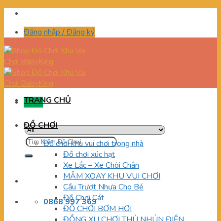
Skip
to
Đăng nhập / Đăng ký
content
TRANG CHỦ
Menu
ĐỒ CHƠI
Tìm
Đồ chơi khu vui chơi trong nhà
kiếm:
Đồ chơi xúc hạt
Xe Lắc – Xe Chòi Chân
MÂM XOAY KHU VUI CHƠI
Cầu Trượt Nhựa Cho Bé
Đồ Chơi Cát
0868 997 369
ĐỒ CHƠI BƠM HƠI
ĐỒNG XU CHƠI THÚ NHÚN ĐIỆN