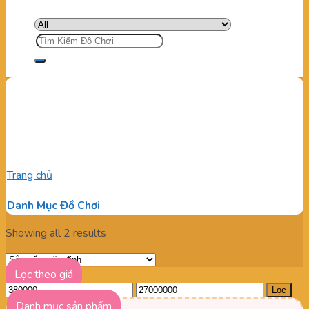
Tìm
kiếm:
Mua linh kiện lắp ráp khu
vui chơi trẻ em
Trang chủ
/
Sản phẩm được gắn thẻ “Mua linh kiện lắp ráp khu
vui chơi trẻ em”
Danh Mục Đồ Chơi
Showing all 2 results
Lọc theo giá
Giá
Giá
Lọc
tối
tối
Danh mục sản phẩm