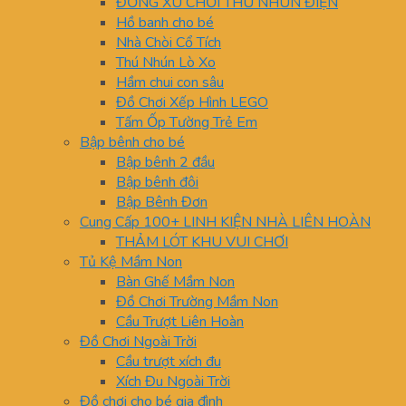
ĐỒNG XU CHƠI THÚ NHÚN ĐIỆN
Hồ banh cho bé
Nhà Chòi Cổ Tích
Thú Nhún Lò Xo
Hầm chui con sâu
Đồ Chơi Xếp Hình LEGO
Tấm Ốp Tường Trẻ Em
Bập bênh cho bé
Bập bênh 2 đầu
Bập bênh đôi
Bập Bênh Đơn
Cung Cấp 100+ LINH KIỆN NHÀ LIÊN HOÀN
THẢM LÓT KHU VUI CHƠI
Tủ Kệ Mầm Non
Bàn Ghế Mầm Non
Đồ Chơi Trường Mầm Non
Cầu Trượt Liên Hoàn
Đồ Chơi Ngoài Trời
Cầu trượt xích đu
Xích Đu Ngoài Trời
Đồ chơi cho bé gia đình