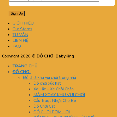
GIỚI THIỆU
Our Stores
TƯ VẤN
LIÊN HỆ
FAQ
Copyright 2026 ©
ĐỒ CHƠI BabyKing
TRANG CHỦ
ĐỒ CHƠI
Đồ chơi khu vui chơi trong nhà
Đồ chơi xúc hạt
Xe Lắc – Xe Chòi Chân
MÂM XOAY KHU VUI CHƠI
Cầu Trượt Nhựa Cho Bé
Đồ Chơi Cát
ĐỒ CHƠI BƠM HƠI