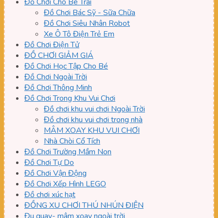
Đồ Chơi Cho Bé Trai
Đồ Chơi Bác Sỹ - Sữa Chữa
Đồ Chơi Siêu Nhân Robot
Xe Ô Tô Điện Trẻ Em
Đồ Chơi Điện Tử
ĐỒ CHƠI GIẢM GIÁ
Đồ Chơi Học Tập Cho Bé
Đồ Chơi Ngoài Trời
Đồ Chơi Thông Minh
Đồ Chơi Trong Khu Vui Chơi
Đồ chơi khu vui chơi Ngoài Trời
Đồ chơi khu vui chơi trong nhà
MÂM XOAY KHU VUI CHƠI
Nhà Chòi Cổ Tích
Đồ Chơi Trường Mầm Non
Đồ Chơi Tự Do
Đồ Chơi Vận Động
Đồ Chơi Xếp Hình LEGO
Đồ chơi xúc hạt
ĐỒNG XU CHƠI THÚ NHÚN ĐIỆN
Đu quay- mâm xoay ngoài trời