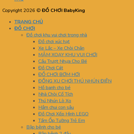
Copyright 2026 ©
ĐỒ CHƠI BabyKing
TRANG CHỦ
ĐỒ CHƠI
Đồ chơi khu vui chơi trong nhà
Đồ chơi xúc hạt
Xe Lắc – Xe Chòi Chân
MÂM XOAY KHU VUI CHƠI
Cầu Trượt Nhựa Cho Bé
Đồ Chơi Cát
ĐỒ CHƠI BƠM HƠI
ĐỒNG XU CHƠI THÚ NHÚN ĐIỆN
Hồ banh cho bé
Nhà Chòi Cổ Tích
Thú Nhún Lò Xo
Hầm chui con sâu
Đồ Chơi Xếp Hình LEGO
Tấm Ốp Tường Trẻ Em
Bập bênh cho bé
Bập bênh 2 đầu