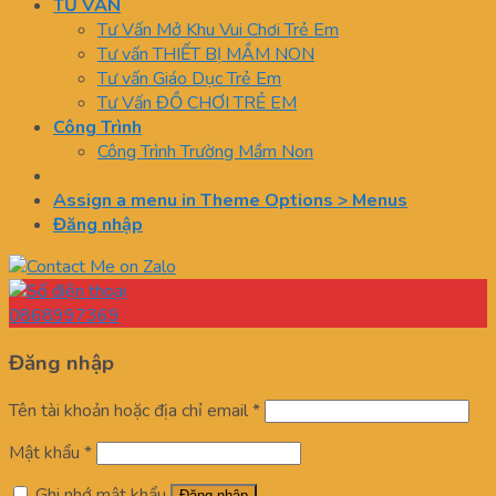
TƯ VẤN
Tư Vấn Mở Khu Vui Chơi Trẻ Em
Tư vấn THIẾT BỊ MẦM NON
Tư vấn Giáo Dục Trẻ Em
Tư Vấn ĐỒ CHƠI TRẺ EM
Công Trình
Công Trình Trường Mầm Non
Assign a menu in Theme Options > Menus
Đăng nhập
0868997369
Đăng nhập
Tên tài khoản hoặc địa chỉ email
*
Mật khẩu
*
Ghi nhớ mật khẩu
Đăng nhập