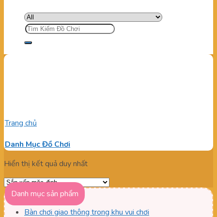
Tìm
kiếm:
Mua quây cũi hồ bóng cho
bé
Trang chủ
/
Sản phẩm được gắn thẻ “Mua quây cũi hồ bóng
cho bé”
Danh Mục Đồ Chơi
Hiển thị kết quả duy nhất
Danh mục sản phẩm
Bàn chơi giao thông trong khu vui chơi