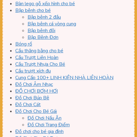
Bàn lego gỗ xếp hình cho bé
Bập bênh cho bé
Bập bênh 2 đầu
Bập bênh cá vòng cung
Bập bênh đôi
Bập Bênh Đơn
Bóng rổ
Cầu thăng bằng cho bé
Cầu Trượt Liên Hoàn
Cầu Trượt Nhựa Cho Bé
Cầu trượt xích đu
Cung Cấp 100+ LINH KIỆN NHÀ LIÊN HOÀN
Đồ Chơi Âm Nhạc
ĐỒ CHƠI BƠM HƠI
Đồ Chơi Búp Bê
Đồ Chơi Cát
Đồ Chơi Cho Bé Gái
Đồ Chơi Nấu Ăn
Đồ Chơi Trang Điểm
Đồ chơi cho bé gia đình