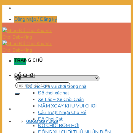
Skip
to
Đăng nhập / Đăng ký
content
TRANG CHỦ
Menu
ĐỒ CHƠI
Tìm
Đồ chơi khu vui chơi trong nhà
kiếm:
Đồ chơi xúc hạt
Xe Lắc – Xe Chòi Chân
MÂM XOAY KHU VUI CHƠI
Cầu Trượt Nhựa Cho Bé
Đồ Chơi Cát
0868 997 369
ĐỒ CHƠI BƠM HƠI
ĐỒNG XU CHƠI THÚ NHÚN ĐIỆN