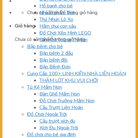
Hồ banh cho bé
Chưa có sản phẩm trong giỏ hàng.
Nhà Chòi Cổ Tích
Thú Nhún Lò Xo
Giỏ hàng
Hầm chui con sâu
Đồ Chơi Xếp Hình LEGO
Chưa có sản phẩm trong giỏ hàng.
Tấm Ốp Tường Trẻ Em
Bập bênh cho bé
Bập bênh 2 đầu
Bập bênh đôi
Bập Bênh Đơn
Cung Cấp 100+ LINH KIỆN NHÀ LIÊN HOÀN
THẢM LÓT KHU VUI CHƠI
Tủ Kệ Mầm Non
Bàn Ghế Mầm Non
Đồ Chơi Trường Mầm Non
Cầu Trượt Liên Hoàn
Đồ Chơi Ngoài Trời
Cầu trượt xích đu
Xích Đu Ngoài Trời
Đồ chơi cho bé gia đình