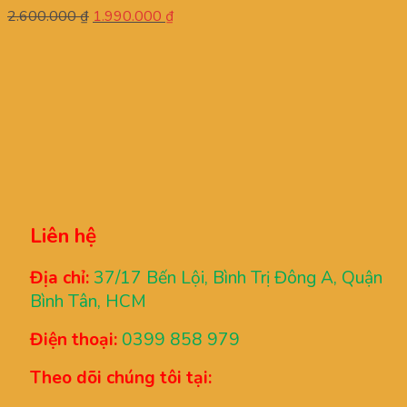
Giá
Giá
2.600.000
₫
1.990.000
₫
gốc
hiện
là:
tại
2.600.000 ₫.
là:
1.990.000 ₫.
Liên hệ
Địa chỉ:
37/17 Bến Lội, Bình Trị Đông A, Quận
Bình Tân, HCM
Điện thoại:
0399 858 979
Theo dõi chúng tôi tại: