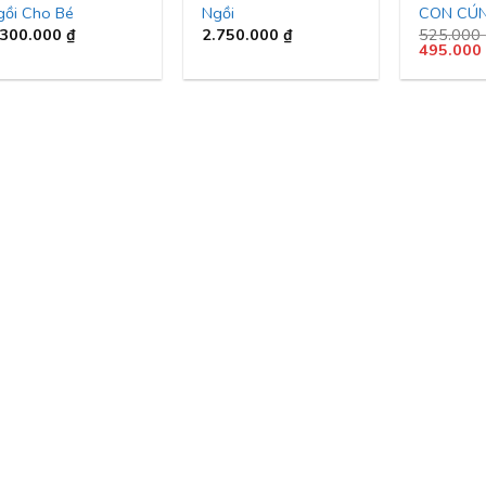
gồi Cho Bé
Ngồi
CON CÚ
.300.000
₫
2.750.000
₫
525.000
Giá
495.00
gốc
là:
525.000 