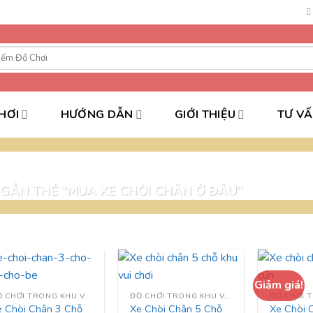
HƠI
HƯỚNG DẪN
GIỚI THIỆU
TƯ V
ẮN THẺ “MUA XE CHÒI CHÂN Ở ĐÂU”
Giảm giá!
ĐỒ CHƠI TRONG KHU VUI CHƠI
ĐỒ CHƠI TRONG KHU VUI CHƠI
e Chòi Chân 3 Chỗ
Xe Chòi Chân 5 Chỗ
Xe Chòi 