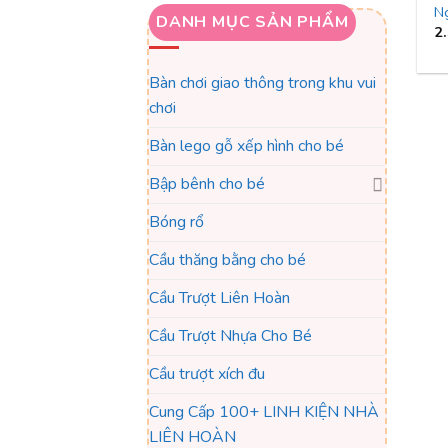
N
DANH MỤC SẢN PHẨM
2
Bàn chơi giao thông trong khu vui
chơi
Bàn lego gỗ xếp hình cho bé
Bập bênh cho bé
Bóng rổ
Cầu thăng bằng cho bé
Cầu Trượt Liên Hoàn
Cầu Trượt Nhựa Cho Bé
Cầu trượt xích đu
Cung Cấp 100+ LINH KIỆN NHÀ
LIÊN HOÀN