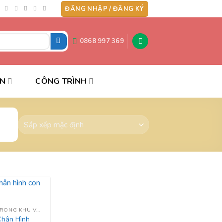
ĐĂNG NHẬP / ĐĂNG KÝ
0868 997 369
ẤN
CÔNG TRÌNH
ĐỒ CHƠI TRONG KHU VUI CHƠI
Chân Hình