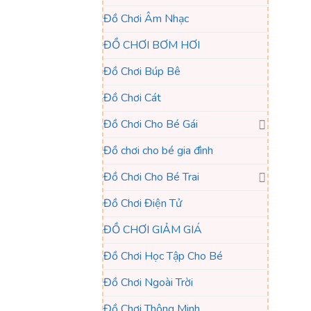
Đồ Chơi Âm Nhạc
ĐỒ CHƠI BƠM HƠI
Đồ Chơi Búp Bê
Đồ Chơi Cát
Đồ Chơi Cho Bé Gái
Đồ chơi cho bé gia đình
Đồ Chơi Cho Bé Trai
Đồ Chơi Điện Tử
ĐỒ CHƠI GIẢM GIÁ
Đồ Chơi Học Tập Cho Bé
Đồ Chơi Ngoài Trời
Đồ Chơi Thông Minh